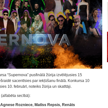
ursa “Supernova” pusfinālā žūrija izvēlējusies 15
tiešraidē sacentīsies par iekļūšanu finālā. Konkursa 10
sies 10. februārī, noteiks žūrija un skatītāji.
(alfabēta secībā):
gnese Rozniece, Matīss Repsis, Renāts