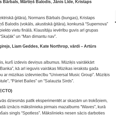
Bārbals, Mārtiņš Balodis, Jānis Līde, Kristaps
ektriskā ģitāra), Normans Bārbals (bungas), Kristaps
iņš Balodis (vokāls, akustiskā ģitāra), konkursā “Supernova”
iekto vietu finālā. Klausītāju ievērību guvis arī grupas
i “Skaļāk” un “Man dimantu nav”.
irejs, Liam Geddes, Kate Northrop, vārdi – Artūrs
is, kurš izdevis deviņus albumus. Mūziķis vairākkārt
Banka”, kā arī ieguvis vairākas Mūzikas ierakstu gada
u ar mūzikas izdevniecību “Universal Music Group”. Mūziķis
le”, “Pāriet Bailes” un “Salauzta Sirds”.
 ECTO)
ās dziesmās patīk eksperimentēt ar skaņām un trokšņiem,
gadā iznācis mākslinieka pirmais mazalbums “Waves”, kurā
šais singls “Spotless”. Mākslinieks nesen sācis darboties