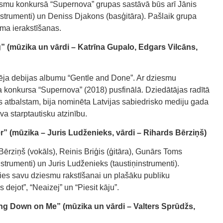
smu konkursā “Supernova” grupas sastāvā būs arī Jānis
nstrumenti) un Deniss Djakons (basģitāra). Pašlaik grupa
uma ierakstīšanas.
(mūzika un vārdi – Katrīna Gupalo, Edgars Vilcāns,
ēja debijas albumu “Gentle and Done”. Ar dziesmu
a konkursa “Supernova” (2018) pusfinālā. Dziedātājas radītā
s atbalstam, bija nominēta Latvijas sabiedrisko mediju gada
va starptautisku atzinību.
(mūzika – Juris Ludženieks, vārdi – Rihards Bērziņš)
ērziņš (vokāls), Reinis Briģis (ģitāra), Gunārs Toms
strumenti) un Juris Ludženieks (taustiņinstrumenti).
ies savu dziesmu rakstīšanai un plašāku publiku
 dejot”, “Neaizej” un “Piesit kāju”.
g Down on Me” (mūzika un vārdi – Valters Sprūdžs,