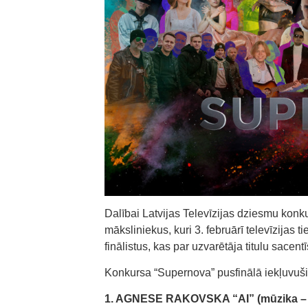
Dalībai Latvijas Televīzijas dziesmu konk
māksliniekus, kuri 3. februārī televīzijas 
finālistus, kas par uzvarētāja titulu sacentī
Konkursa “Supernova” pusfinālā iekļuvuši 
1. AGNESE RAKOVSKA “AI” (mūzika – A