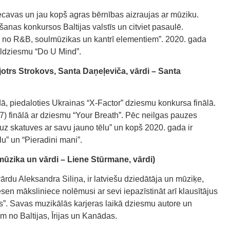
ecavas un jau kopš agras bērnības aizraujas ar mūziku.
nas konkursos Baltijas valstīs un citviet pasaulē.
s no R&B, soulmūzikas un kantrī elementiem”. 2020. gada
āldziesmu “Do U Mind”.
otrs Strokovs, Santa Daņeļeviča, vārdi – Santa
ā, piedaloties Ukrainas “X-Factor” dziesmu konkursa finālā.
7) finālā ar dziesmu “Your Breath”. Pēc neilgas pauzes
 uz skatuves ar savu jauno tēlu” un kopš 2020. gada ir
lu” un “Pieradini mani”.
ūzika un vārdi – Liene Stūrmane, vārdi)
vārdu Aleksandra Siliņa, ir latviešu dziedātāja un mūziķe,
sen māksliniece nolēmusi ar sevi iepazīstināt arī klausītājus
vis”. Savas muzikālās karjeras laikā dziesmu autore un
em no Baltijas, Īrijas un Kanādas.