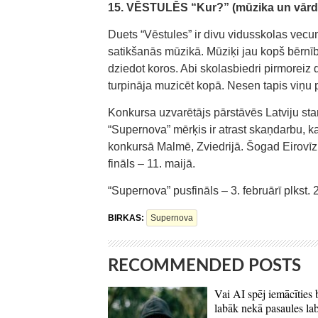
15. VĒSTULĒS “Kur?” (mūzika un vārdi 
Duets “Vēstules” ir divu vidusskolas ve
satikšanās mūzikā. Mūziķi jau kopš bērnī
dziedot koros. Abi skolasbiedri pirmoreiz 
turpināja muzicēt kopā. Nesen tapis viņu p
Konkursa uzvarētājs pārstāvēs Latviju sta
“Supernova” mērķis ir atrast skaņdarbu, k
konkursā Malmē, Zviedrijā. Šogad Eirovīzi
fināls – 11. maijā.
“Supernova” pusfināls – 3. februārī plkst.
BIRKAS:
Supernova
RECOMMENDED POSTS
Vai AI spēj iemācīties 
labāk nekā pasaules la