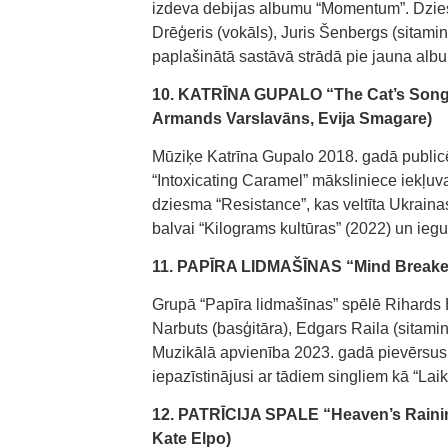
izdeva debijas albumu “Momentum”. Dzie
Drēģeris (vokāls), Juris Šenbergs (sitami
paplašinātā sastāvā strādā pie jauna alb
10. KATRĪNA GUPALO “The Cat’s Song” 
Armands Varslavāns, Evija Smagare)
Mūziķe Katrīna Gupalo 2018. gadā public
“Intoxicating Caramel” māksliniece iekļuv
dziesma “Resistance”, kas veltīta Ukraina
balvai “Kilograms kultūras” (2022) un iegu
11. PAPĪRA LIDMAŠĪNAS “Mind Breaker” 
Grupā “Papīra lidmašīnas” spēlē Rihards B
Narbuts (basģitāra), Edgars Raila (sitamin
Muzikālā apvienība 2023. gadā pievērsus
iepazīstinājusi ar tādiem singliem kā “Laiks
12. PATRĪCIJA SPALE “Heaven’s Rainin
Kate Elpo)