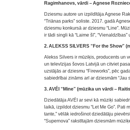
Ragimhanovs, vārdi – Agnese Rozniece
Dziesmu autore un izpildītāja Agnese Rak
“Triānas parks” soliste. 2017. gadā Agnes
dziesmu konkursā ar dziesmu “Line”. Mūziķ
ir tādi singli kā “Laime šī”, “Vienaldzības”
2. ALEKSS SILVERS “For the Show” (mū
Alekss Silvers ir mūziķis, producents un 
un televīzijas šovos Latvijā un citviet p
uzstājās ar dziesmu “Fireworks”, pēc gada
sabiedrībai zināms arī ar dziesmām “Jau se
3. AVÉI “Mine” (mūzika un vārdi – Rait
Dziedātāja AVÉI ar sevi kā mūziķi sabied
laikā, izpildot dziesmu “Let Me Go”. Pati 
tante,” vēlāk iedrošinot dziedātāju pievē
“Supernova” rakstītajām dziesmām mūziķe l