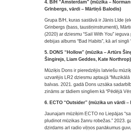
4. B/H “Amsterdam” (mūzika – Normans 
Grīnbergs, vārdi – Mārtiņš Balodis)
Grupa B/H, kuras sastāvā ir Jānis Līde (el
Grinbergs (bass, taustiņinstrumenti), Mārt
(2020) ar dziesmu “Sail With You” ieguva p
debijas albums “Bad Habits”, kā arī singl
5. DONS “Hollow” (mūzika – Artūrs Šing
Šingirejs, Liam Geddes, Kate Northrop)
Mūziķis Dons ir pieredzējis latviešu mūziķ
uzvarējis LR2 dziesmu aptaujā “Muzikālā 
balvas. 2021. gadā Dons uzsāka sadarbīb
zināms ar tādiem singliem kā “Pēdējā Vēstu
6. ECTO “Outsider” (mūzika un vārdi –
Jaunajam mūziķim ECTO no Liepājas “sav
pludinot mūzikas žanru robežas.” 2023. 
dzirdams arī radio viļņos panākumus guvu