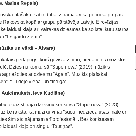
, Matīss Repsis)
ovska plašākai sabiedrībai zināma arī kā poproka grupas
e Rakovska kopā ar grupu pārstāvēja Latviju Eirovīzijas
e laidusi klajā arī vairākas dziesmas kā soliste, kuru starpā
 un “Es gaidu ziemu”.
zika un vārdi – Atvara)
vokālais pedagogs, kurš guvis atzinību, piedaloties mūziklos
asaulē. Dziesmu konkursā “Supernova” (2019) mūziķis
 atgriežoties ar dziesmu “Again”. Mūziķis plašākai
n”, “Tu dejo viena” un “Intriga”.
is Aukšmuksts, Ieva Kudlāne)
rību iepazīstināja dziesmu konkursa “Supernova” (2023)
mūziķe raksta, ka mūziku viņai “šūpulī iedziedājušas māte un
rsties šim aicinājumam arī profesionāli. Bez konkursam
aidusi klajā arī singlu “Tautiņās”.