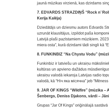
jaunā mūzikas virzienā, kas dzirdams sing
7. EDVARDS STRAZDIŅŠ “Rock n’ Roll S
Kerija Kalēja)
Dziedātājs un dziesmu autors Edvards Stra
uzrunāt klausītājus, izpildot paša kompo
Latvijā plaši pazīstamiem mūziķiem. 2023
miera osta”, kurā dzirdami tādi singli kā 
8. FUNKINBIZ “Na Chystu Vodu” (mūzik
Funkinbiz ir latviešu un ukraiņu mākslin
kultūras un apvieno dažādus mūsdienīgus 
ukraiņu valodā iekaroja Latvijas radio topu
valodā, kā “Ніч яка місячна” jeb “Mēness 
9. JAR OF KINGS “Wildfire” (mūzika – Ar
Šenbergs, Deniss Djakons, vārdi – Jāni
Grupas “Jar Of Kings” oriģinālajā sastāvā ir