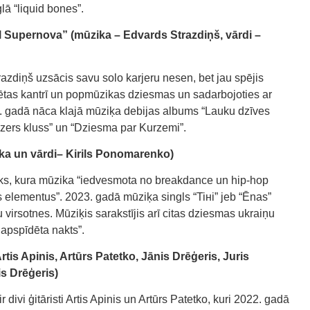
lā “liquid bones”.
upernova” (mūzika – Edvards Strazdiņš, vārdi –
zdiņš uzsācis savu solo karjeru nesen, bet jau spējis
nētas kantrī un popmūzikas dziesmas un sadarbojoties ar
. gadā nāca klajā mūziķa debijas albums “Lauku dzīves
“Ezers kluss” un “Dziesma par Kurzemi”.
a un vārdi– Kirils Ponomarenko)
ieks, kura mūzika “iedvesmota no breakdance un hip-hop
elementus”. 2023. gadā mūziķa singls “Tiнi” jeb “Ēnas”
 virsotnes. Mūziķis sarakstījis arī citas dziesmas ukraiņu
apspīdēta nakts”.
tis Apinis, Artūrs Patetko, Jānis Drēģeris, Juris
s Drēģeris)
 divi ģitāristi Artis Apinis un Artūrs Patetko, kuri 2022. gadā