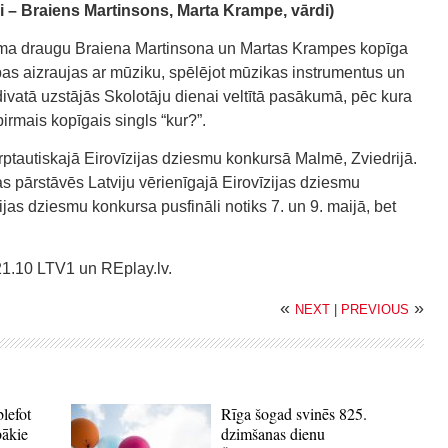
– Braiens Martinsons, Marta Krampe, vārdi)
cuma draugu Braiena Martinsona un Martas Krampes kopīga
bas aizraujas ar mūziku, spēlējot mūzikas instrumentus un
divatā uzstājās Skolotāju dienai veltītā pasākumā, pēc kura
irmais kopīgais singls “kur?”.
rptautiskajā Eirovīzijas dziesmu konkursā Malmē, Zviedrijā.
as pārstāvēs Latviju vērienīgajā Eirovīzijas dziesmu
jas dziesmu konkursa pusfināli notiks 7. un 9. maijā, bet
 21.10 LTV1 un REplay.lv.
«
»
NEXT
|
PREVIOUS
blefot
Rīga šogad svinēs 825.
bākie
dzimšanas dienu