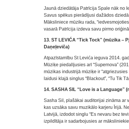
Jaunā dziedātāja Patrīcija Spale nāk no I
Savus spēkus pierādījusi dažādos dziedāša
Māksliniece mūziku rada, “iedvesmojotie
vasarā Patrīcija izdeva savu pirmo oriģin
13. ST LEVIĆA “Tick Tock” (mūzika – Pj
Daņeļeviča)
Atpazīstamību St Levića ieguva 2014. gad
Mūziķe piedalījusies arī “Supernova” (201
mūzikas industrijā mūziķe ir “atgriezusies
laidusi klajā singlus “Blackout”, “Tu Tik Tā
14. SASHA SIL “Love is a Language” (m
Sasha Sil, plašākai auditorijai zināma ar 
kas uzsāka savu muzikālo karjeru Īrijā. Ne
Latvijā, izdodot singlu “Es nevaru bez te
izpildītāja ir sadarbojusies ar mākslinieki