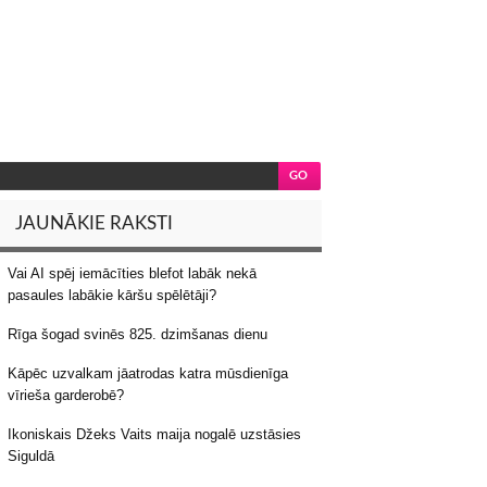
JAUNĀKIE RAKSTI
Vai AI spēj iemācīties blefot labāk nekā
pasaules labākie kāršu spēlētāji?
Rīga šogad svinēs 825. dzimšanas dienu
Kāpēc uzvalkam jāatrodas katra mūsdienīga
vīrieša garderobē?
Ikoniskais Džeks Vaits maija nogalē uzstāsies
Siguldā