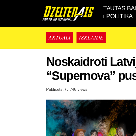
TAUTAS BA
POLITIKA
AKTUĀLI
IZKLAIDE
Noskaidroti Latvi
“Supernova” pusf
Publicēts: / /
746 views