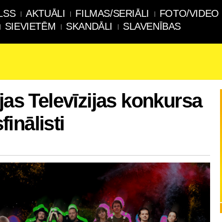
LSS
AKTUĀLI
FILMAS/SERIĀLI
FOTO/VIDEO
SIEVIETĒM
SKANDĀLI
SLAVENĪBAS
jas Televīzijas konkursa
inālisti