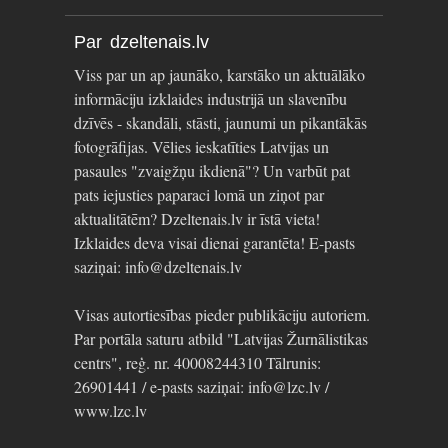
Par dzeltenais.lv
Viss par un ap jaunāko, karstāko un aktuālāko
informāciju izklaides industrijā un slavenību
dzīvēs - skandāli, stāsti, jaunumi un pikantākās
fotogrāfijas. Vēlies ieskatīties Latvijas un
pasaules "zvaigžņu ikdienā"? Un varbūt pat
pats iejusties paparaci lomā un ziņot par
aktualitātēm? Dzeltenais.lv ir īstā vieta!
Izklaides deva visai dienai garantēta! E-pasts
saziņai: info@dzeltenais.lv
Visas autortiesības pieder publikāciju autoriem.
Par portāla saturu atbild "Latvijas Žurnālistikas
centrs", reģ. nr. 40008244310 Tālrunis:
26901441 / e-pasts saziņai: info@lzc.lv /
www.lzc.lv