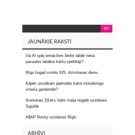
JAUNĀKIE RAKSTI
Vai AI spēj iemācīties blefot labāk nekā
pasaules labākie kāršu spēlētāji?
Rīga šogad svinēs 825. dzimšanas dienu
Kāpēc uzvalkam jāatrodas katra mūsdienīga
vīrieša garderobē?
Ikoniskais Džeks Vaits maija nogalē uzstāsies
Siguldā
A$AP Rocky uzstāsies Rīgā
ARHĪVI