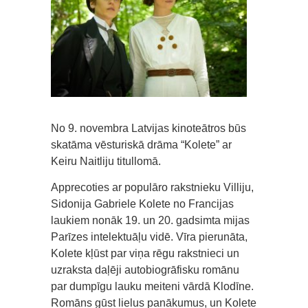
No 9. novembra Latvijas kinoteātros būs
skatāma vēsturiskā drāma “Kolete” ar
Keiru Naitliju titullomā.
Apprecoties ar populāro rakstnieku Villiju,
Sidonija Gabriele Kolete no Francijas
laukiem nonāk 19. un 20. gadsimta mijas
Parīzes intelektuāļu vidē. Vīra pierunāta,
Kolete kļūst par viņa rēgu rakstnieci un
uzraksta daļēji autobiogrāfisku romānu
par dumpīgu lauku meiteni vārdā Klodīne.
Romāns gūst lielus panākumus, un Kolete