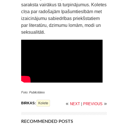
saraksta vairākus tā turpinājumus. Koletes
cīņa par radošajām īpašumtiesībām met
izaicinājumu sabiedrības priekšstatiem
par literatūru, dzimumu lomām, modi un
seksualitāti.
Foto: Publicitātes
«
»
BIRKAS:
Kolete
NEXT
|
PREVIOUS
RECOMMENDED POSTS