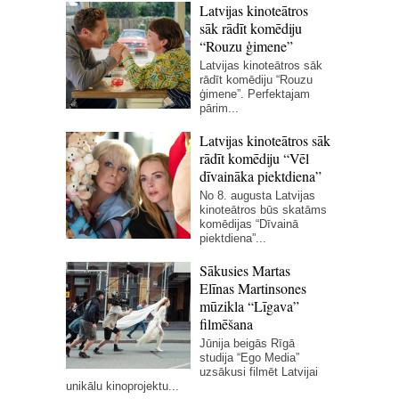
Latvijas kinoteātros
sāk rādīt komēdiju
“Rouzu ģimene”
Latvijas kinoteātros sāk
rādīt komēdiju “Rouzu
ģimene”. Perfektajam
pārim...
Latvijas kinoteātros sāk
rādīt komēdiju “Vēl
dīvaināka piektdiena”
No 8. augusta Latvijas
kinoteātros būs skatāms
komēdijas “Dīvainā
piektdiena”...
Sākusies Martas
Elīnas Martinsones
mūzikla “Līgava”
filmēšana
Jūnija beigās Rīgā
studija “Ego Media”
uzsākusi filmēt Latvijai
unikālu kinoprojektu...