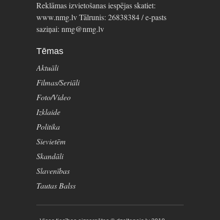
Reklāmas izvietošanas iespējas skatiet:
www.nmg.lv Tālrunis: 26838384 / e-pasts
saziņai: nmg@nmg.lv
Tēmas
Aktuāli
Filmas/Seriāli
Foto/Video
Izklaide
Politika
Sievietēm
Skandāli
Slavenības
Tautas Balss