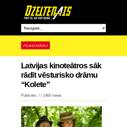
FILMAS/SERIĀLI
Latvijas kinoteātros sāk
rādīt vēsturisko drāmu
“Kolete”
Publicēts: / /
1465 views