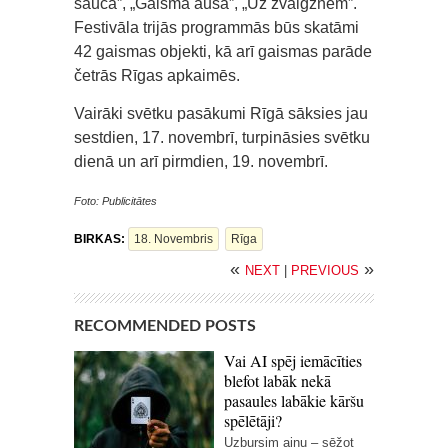
sauca”, „Gaisma ausa”, „Uz zvaigznēm”.
Festivāla trijās programmās būs skatāmi
42 gaismas objekti, kā arī gaismas parāde
četrās Rīgas apkaimēs.
Vairāki svētku pasākumi Rīgā sāksies jau
sestdien, 17. novembrī, turpināsies svētku
dienā un arī pirmdien, 19. novembrī.
Foto: Publicitātes
BIRKAS:
18. Novembris
Rīga
«
»
NEXT
|
PREVIOUS
RECOMMENDED POSTS
Vai AI spēj iemācīties
blefot labāk nekā
pasaules labākie kāršu
spēlētāji?
Uzbursim ainu – sēžot