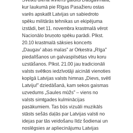
kur laukumā pie Rīgas Pasažieru ostas
varēs apskatīt Latvijas un sabiedroto
spēku militārās tehnikas un ekipējuma
izstādi, bet 11. novembra krastmalā vērot
Nacionālo bruņoto spēku parādi. Plkst.
20.10 krastmalā sāksies koncerts
„Daugav’ abas malas” ar Orķestra „Rīga”
piedalīšanos un galvaspilsētas vīru koru
uzstāšanos. Plkst. 21.00 jau tradicionāli
valsts svētkos iedzīvotāji aicināti vienoties
kopīgā Latvijas valsts himnas „Dievs, svētī
Latviju!” dziedāšanā, kam sekos gaismas
uzvedums „Saules mūžs” – viens no
valsts simtgades kulminācijas
pasākumiem. Tas būs vizuāli muzikāls
stāsts sešās daļās par Latvijas valsti no
idejas par tās veidošanu līdz šodienai un
noslēgsies ar apliecinājumu Latvijas