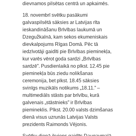
dievnamos pilsētas centrā un apkaimēs.
18. novembrī svētku pasākumi
galvaspilsētā sāksies ar Latvijas rīta
ieskandināšanu Brīvības laukumā un
Dzegužkalnā, kam sekos ekumeniskais
dievkalpojums Rīgas Domā. Pēc tā
iedzīvotāji gaidīti pie Brīvības pieminekļa,
kur varēs vērot goda sardzi „Brīvības
sardzē”. Pusdienlaikā no plkst. 12.45 pie
pieminekļa būs ziedu nolikšanas
ceremonija, bet plkst. 18.45 sāksies
svinīgs muzikāls notikums „18.11.” –
multimediāls stāsts par brīvību, kurā
galvenais „stāstnieks” ir Brīvības
piemineklis. Plkst. 20.00 valsts dzimšanas
dienā visus uzrunās Latvijas Valsts
prezidents Raimonds Vējonis.
Svētku dienā ikviens gaidīts Daugavmalā,