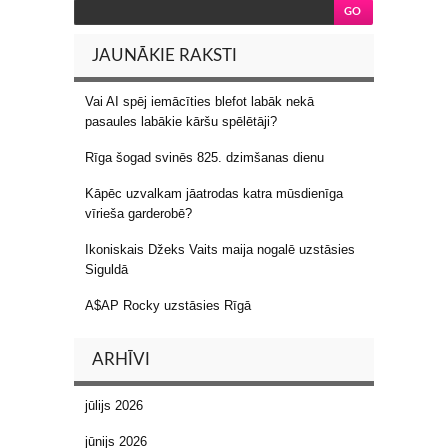
JAUNĀKIE RAKSTI
Vai AI spēj iemācīties blefot labāk nekā
pasaules labākie kāršu spēlētāji?
Rīga šogad svinēs 825. dzimšanas dienu
Kāpēc uzvalkam jāatrodas katra mūsdienīga
vīrieša garderobē?
Ikoniskais Džeks Vaits maija nogalē uzstāsies
Siguldā
A$AP Rocky uzstāsies Rīgā
ARHĪVI
jūlijs 2026
jūnijs 2026