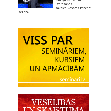
mūziķa Džeka Vaita
uzstāšanos
sāksies vasaras koncertu
sezona...