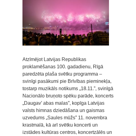
Atzīmējot Latvijas Republikas
proklamēšanas 100. gadadienu, Rīgā
paredzēta plaša svētku programma –
svinīgi pasākumi pie Brīvības pieminekļa,
tostarp muzikāls notikums „18.11.”, svinīgā
Nacionālo bruņoto spēku parāde, koncerts
„Daugav’ abas malas”, kopīga Latvijas
valsts himnas dziedāšana un gaismas
uzvedums „Saules mūžs” 11. novembra
krastmalā, kā arī svētku koncerti un
izstādes kultūras centros, koncertzālēs un