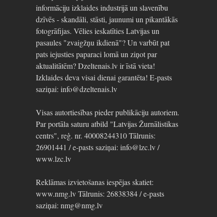
informāciju izklaides industrijā un slavenību
dzīvēs - skandāli, stāsti, jaunumi un pikantākās
fotogrāfijas. Vēlies ieskatīties Latvijas un
pasaules "zvaigžņu ikdienā"? Un varbūt pat
pats iejusties paparaci lomā un ziņot par
aktualitātēm? Dzeltenais.lv ir īstā vieta!
Izklaides deva visai dienai garantēta! E-pasts
saziņai: info@dzeltenais.lv
Visas autortiesības pieder publikāciju autoriem.
Par portāla saturu atbild "Latvijas Žurnālistikas
centrs", reģ. nr. 40008244310 Tālrunis:
26901441 / e-pasts saziņai: info@lzc.lv /
www.lzc.lv
Reklāmas izvietošanas iespējas skatiet:
www.nmg.lv Tālrunis: 26838384 / e-pasts
saziņai: nmg@nmg.lv