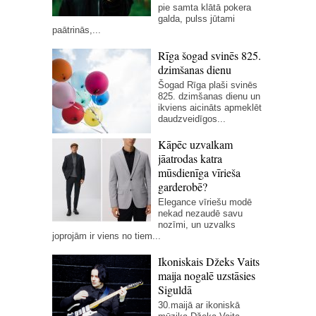
pie samta klātā pokera
galda, pulss jūtami
paātrinās,...
Rīga šogad svinēs 825.
dzimšanas dienu
Šogad Rīga plaši svinēs
825. dzimšanas dienu un
ikviens aicināts apmeklēt
daudzveidīgos...
Kāpēc uzvalkam
jāatrodas katra
mūsdienīga vīrieša
garderobē?
Elegance vīriešu modē
nekad nezaudē savu
nozīmi, un uzvalks
joprojām ir viens no tiem...
Ikoniskais Džeks Vaits
maija nogalē uzstāsies
Siguldā
30.maijā ar ikoniskā