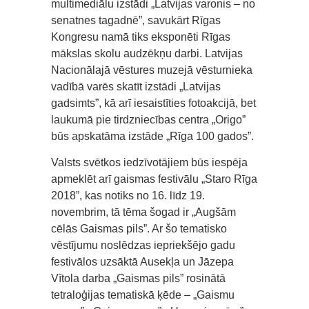
multimediālu izstādi „Latvijas varonis – no
senatnes tagadnē”, savukārt Rīgas
Kongresu namā tiks eksponēti Rīgas
mākslas skolu audzēkņu darbi. Latvijas
Nacionālajā vēstures muzejā vēsturnieka
vadībā varēs skatīt izstādi „Latvijas
gadsimts”, kā arī iesaistīties fotoakcijā, bet
laukumā pie tirdzniecības centra „Origo”
būs apskatāma izstāde „Rīga 100 gados”.
Valsts svētkos iedzīvotājiem būs iespēja
apmeklēt arī gaismas festivālu „Staro Rīga
2018”, kas notiks no 16. līdz 19.
novembrim, tā tēma šogad ir „Augšām
cēlās Gaismas pils”. Ar šo tematisko
vēstījumu noslēdzas iepriekšējo gadu
festivālos uzsāktā Ausekļa un Jāzepa
Vītola darba „Gaismas pils” rosinātā
tetraloģijas tematiskā ķēde – „Gaismu