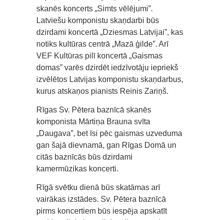
skanēs koncerts „Simts vēlējumi”.
Latviešu komponistu skaņdarbi būs
dzirdami koncertā „Dziesmas Latvijai”, kas
notiks kultūras centrā „Mazā ģilde”. Arī
VEF Kultūras pilī koncertā „Gaismas
domas” varēs dzirdēt iedzīvotāju iepriekš
izvēlētos Latvijas komponistu skaņdarbus,
kurus atskaņos pianists Reinis Zariņš.
Rīgas Sv. Pētera baznīcā skanēs
komponista Mārtiņa Brauna svīta
„Daugava”, bet īsi pēc gaismas uzveduma
gan šajā dievnamā, gan Rīgas Domā un
citās baznīcās būs dzirdami
kamermūzikas koncerti.
Rīgā svētku dienā būs skatāmas arī
vairākas izstādes. Sv. Pētera baznīcā
pirms koncertiem būs iespēja apskatīt