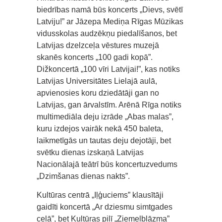
biedrības namā būs koncerts „Dievs, svētī
Latviju!” ar Jāzepa Mediņa Rīgas Mūzikas
vidusskolas audzēkņu piedalīšanos, bet
Latvijas dzelzceļa vēstures muzejā
skanēs koncerts „100 gadi kopā”.
Dižkoncertā „100 vīri Latvijai!”, kas notiks
Latvijas Universitātes Lielajā aulā,
apvienosies koru dziedātāji gan no
Latvijas, gan ārvalstīm. Arēnā Rīga notiks
multimediāla deju izrāde „Abas malas”,
kuru izdejos vairāk nekā 450 baleta,
laikmetīgās un tautas deju dejotāji, bet
svētku dienas izskaņā Latvijas
Nacionālajā teātrī būs koncertuzvedums
„Dzimšanas dienas nakts”.
Kultūras centrā „Iļģuciems” klausītāji
gaidīti koncertā „Ar dziesmu simtgades
ceļā”, bet Kultūras pilī „Ziemeļblāzma”