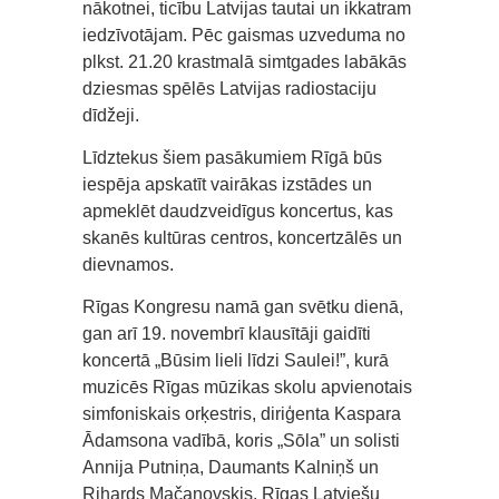
nākotnei, ticību Latvijas tautai un ikkatram
iedzīvotājam. Pēc gaismas uzveduma no
plkst. 21.20 krastmalā simtgades labākās
dziesmas spēlēs Latvijas radiostaciju
dīdžeji.
Līdztekus šiem pasākumiem Rīgā būs
iespēja apskatīt vairākas izstādes un
apmeklēt daudzveidīgus koncertus, kas
skanēs kultūras centros, koncertzālēs un
dievnamos.
Rīgas Kongresu namā gan svētku dienā,
gan arī 19. novembrī klausītāji gaidīti
koncertā „Būsim lieli līdzi Saulei!”, kurā
muzicēs Rīgas mūzikas skolu apvienotais
simfoniskais orķestris, diriģenta Kaspara
Ādamsona vadībā, koris „Sōla” un solisti
Annija Putniņa, Daumants Kalniņš un
Rihards Mačanovskis. Rīgas Latviešu