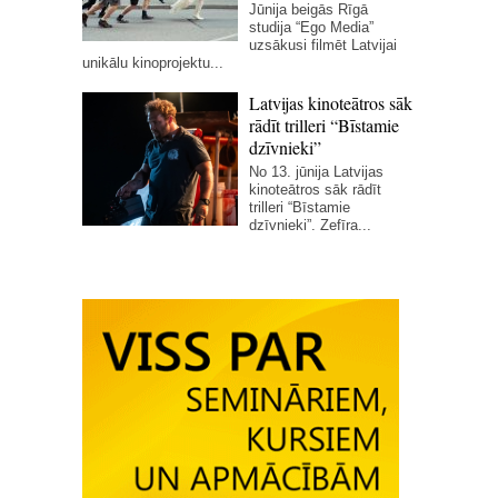
Jūnija beigās Rīgā
studija “Ego Media”
uzsākusi filmēt Latvijai
unikālu kinoprojektu...
Latvijas kinoteātros sāk
rādīt trilleri “Bīstamie
dzīvnieki”
No 13. jūnija Latvijas
kinoteātros sāk rādīt
trilleri “Bīstamie
dzīvnieki”. Zefīra...