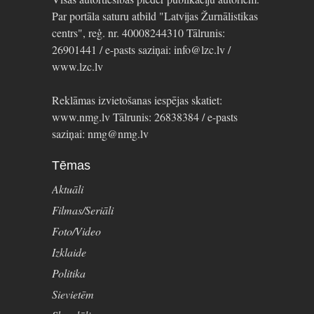
Par portāla saturu atbild "Latvijas Žurnālistikas
centrs", reģ. nr. 40008244310 Tālrunis:
26901441 / e-pasts saziņai: info@lzc.lv /
www.lzc.lv
Reklāmas izvietošanas iespējas skatiet:
www.nmg.lv Tālrunis: 26838384 / e-pasts
saziņai: nmg@nmg.lv
Tēmas
Aktuāli
Filmas/Seriāli
Foto/Video
Izklaide
Politika
Sievietēm