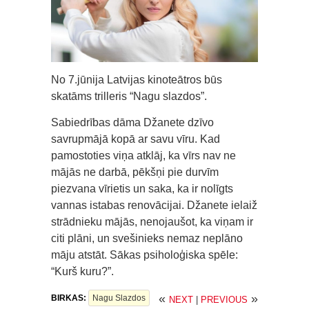
No 7.jūnija Latvijas kinoteātros būs
skatāms trilleris “Nagu slazdos”.
Sabiedrības dāma Džanete dzīvo
savrupmājā kopā ar savu vīru. Kad
pamostoties viņa atklāj, ka vīrs nav ne
mājās ne darbā, pēkšņi pie durvīm
piezvana vīrietis un saka, ka ir nolīgts
vannas istabas renovācijai. Džanete ielaiž
strādnieku mājās, nenojaušot, ka viņam ir
citi plāni, un svešinieks nemaz neplāno
māju atstāt. Sākas psiholoģiska spēle:
“Kurš kuru?”.
«
»
BIRKAS:
Nagu Slazdos
NEXT
|
PREVIOUS