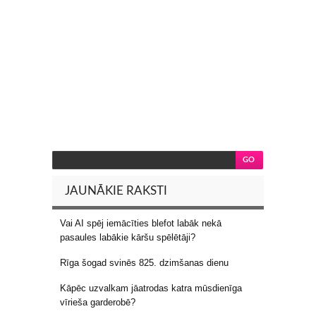
JAUNĀKIE RAKSTI
Vai AI spēj iemācīties blefot labāk nekā
pasaules labākie kāršu spēlētāji?
Rīga šogad svinēs 825. dzimšanas dienu
Kāpēc uzvalkam jāatrodas katra mūsdienīga
vīrieša garderobē?