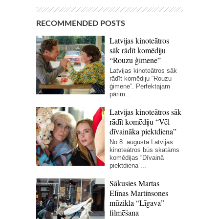
RECOMMENDED POSTS
Latvijas kinoteātros
sāk rādīt komēdiju
“Rouzu ģimene”
Latvijas kinoteātros sāk
rādīt komēdiju “Rouzu
ģimene”. Perfektajam
pārim...
Latvijas kinoteātros sāk
rādīt komēdiju “Vēl
dīvaināka piektdiena”
No 8. augusta Latvijas
kinoteātros būs skatāms
komēdijas “Dīvainā
piektdiena”...
Sākusies Martas
Elīnas Martinsones
mūzikla “Līgava”
filmēšana