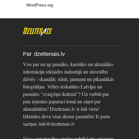
WordPress.org
Par dzeltenais.lv
Viss par un ap jaunāko, karstāko un aktuālāko
informāciju izklaides industrijā un slavenību
dzīvēs - skandāli, stāsti, jaunumi un pikantākās
fotogrāfijas. Vēlies ieskatīties Latvijas un
pasaules "zvaigžņu ikdienā"? Un varbūt pat
pats iejusties paparaci lomā un ziņot par
aktualitātēm? Dzeltenais.lv ir īstā vieta!
Izklaides deva visai dienai garantēta! E-pasts
saziņai: info@dzeltenais.lv
Visas autortiesības pieder publikāciju autoriem.