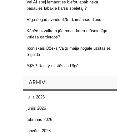
Vai AI spēj iemācīties blefot labāk nekā
pasaules labākie kāršu spēlētāji?
Rīga šogad svinēs 825. dzimšanas dienu
Kāpēc uzvalkam jāatrodas katra mūsdienīga
vīrieša garderobē?
Ikoniskais Džeks Vaits maija nogalē uzstāsies
Siguldā
A$AP Rocky uzstāsies Rīgā
ARHĪVI
jūlijs 2026
jūnijs 2026
februāris 2026
janvāris 2026