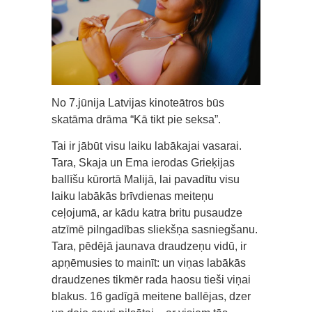
No 7.jūnija Latvijas kinoteātros būs
skatāma drāma “Kā tikt pie seksa”.
Tai ir jābūt visu laiku labākajai vasarai.
Tara, Skaja un Ema ierodas Grieķijas
ballīšu kūrortā Malijā, lai pavadītu visu
laiku labākās brīvdienas meiteņu
ceļojumā, ar kādu katra britu pusaudze
atzīmē pilngadības sliekšņa sasniegšanu.
Tara, pēdējā jaunava draudzeņu vidū, ir
apņēmusies to mainīt: un viņas labākās
draudzenes tikmēr rada haosu tieši viņai
blakus. 16 gadīgā meitene ballējas, dzer