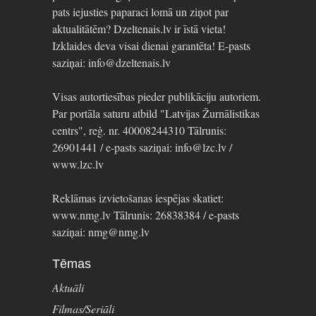
pats iejusties paparaci lomā un ziņot par
aktualitātēm? Dzeltenais.lv ir īstā vieta!
Izklaides deva visai dienai garantēta! E-pasts
saziņai: info@dzeltenais.lv
Visas autortiesības pieder publikāciju autoriem.
Par portāla saturu atbild "Latvijas Žurnālistikas
centrs", reģ. nr. 40008244310 Tālrunis:
26901441 / e-pasts saziņai: info@lzc.lv /
www.lzc.lv
Reklāmas izvietošanas iespējas skatiet:
www.nmg.lv Tālrunis: 26838384 / e-pasts
saziņai: nmg@nmg.lv
Tēmas
Aktuāli
Filmas/Seriāli