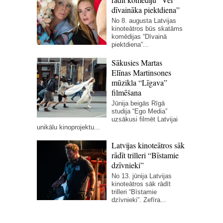
dīvaināka piektdiena”
No 8. augusta Latvijas
kinoteātros būs skatāms
komēdijas “Dīvainā
piektdiena”...
Sākusies Martas
Elīnas Martinsones
mūzikla “Līgava”
filmēšana
Jūnija beigās Rīgā
studija “Ego Media”
uzsākusi filmēt Latvijai
unikālu kinoprojektu...
Latvijas kinoteātros sāk
rādīt trilleri “Bīstamie
dzīvnieki”
No 13. jūnija Latvijas
kinoteātros sāk rādīt
trilleri “Bīstamie
dzīvnieki”. Zefīra...