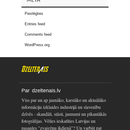
META
Pieslēgties
Entries feed
Comments feed
WordPress.org
Par dzeltenais.lv
Viss par un ap jaunāko, karstāko un aktuālāko
informāciju izklaides industrijā un slavenību
dzīvēs - skandāli, stāsti, jaunumi un pikantākās
fotogrāfijas. Vēlies ieskatīties Latvijas un
pasaules "zvaigžņu ikdienā"? Un varbūt pat