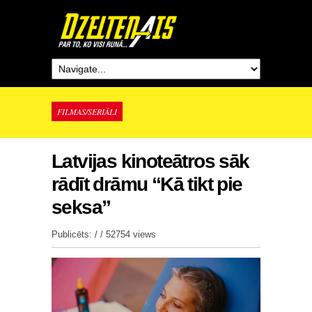
FILMAS/SERIĀLI
Latvijas kinoteātros sāk
rādīt drāmu “Kā tikt pie
seksa”
Publicēts: / /
52754 views