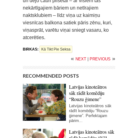
un dejo cauri pilsētai – ar visiem tās
nekārtīgajiem bāriem un netīrajiem
naktsklubiem – līdz viņa uz kaimiņu
viesnīcas balkona satiek pāris zēnu, kuri,
viņasprāt, varētu viņai sniegt vasaru, ko
atcerēties.
BIRKAS:
Kā Tikt Pie Seksa
«
»
NEXT
|
PREVIOUS
RECOMMENDED POSTS
Latvijas kinoteātros
sāk rādīt komēdiju
“Rouzu ģimene”
Latvijas kinoteātros sāk
rādīt komēdiju “Rouzu
ģimene”. Perfektajam
pārim...
Latvijas kinoteātros sāk
rādīt komēdiju “Vēl