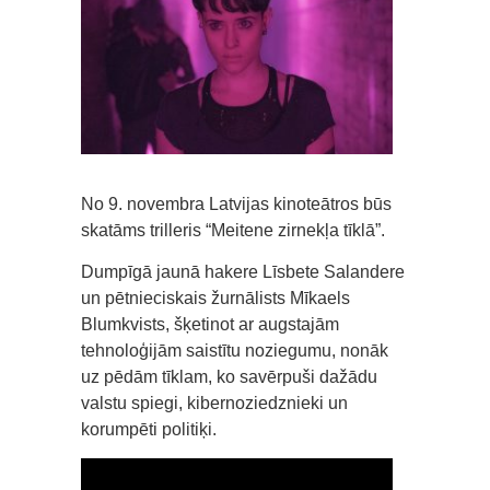
No 9. novembra Latvijas kinoteātros būs
skatāms trilleris “Meitene zirnekļa tīklā”.
Dumpīgā jaunā hakere Līsbete Salandere
un pētnieciskais žurnālists Mīkaels
Blumkvists, šķetinot ar augstajām
tehnoloģijām saistītu noziegumu, nonāk
uz pēdām tīklam, ko savērpuši dažādu
valstu spiegi, kibernoziedznieki un
korumpēti politiķi.