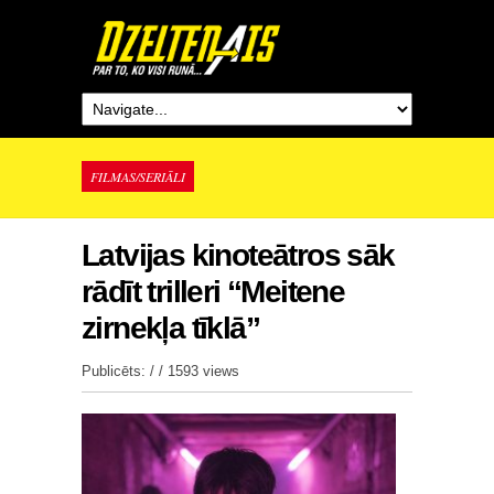
FILMAS/SERIĀLI
Latvijas kinoteātros sāk
rādīt trilleri “Meitene
zirnekļa tīklā”
Publicēts: / /
1593 views