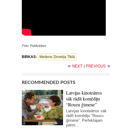
Foto: Publicitātes
BIRKAS:
Meitene Zirnekļa Tīklā
«
»
NEXT
|
PREVIOUS
RECOMMENDED POSTS
Latvijas kinoteātros
sāk rādīt komēdiju
“Rouzu ģimene”
Latvijas kinoteātros sāk
rādīt komēdiju “Rouzu
ģimene”. Perfektajam
pārim...