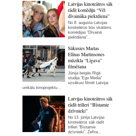
Latvijas kinoteātros sāk
rādīt komēdiju “Vēl
dīvaināka piektdiena”
No 8. augusta Latvijas
kinoteātros būs skatāms
komēdijas “Dīvainā
piektdiena”...
Sākusies Martas
Elīnas Martinsones
mūzikla “Līgava”
filmēšana
Jūnija beigās Rīgā
studija “Ego Media”
uzsākusi filmēt Latvijai
unikālu kinoprojektu...
Latvijas kinoteātros sāk
rādīt trilleri “Bīstamie
dzīvnieki”
No 13. jūnija Latvijas
kinoteātros sāk rādīt
trilleri “Bīstamie
dzīvnieki”. Zefīra...