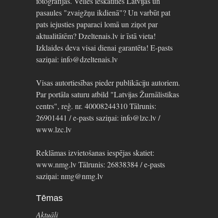
fotogrāfijas. Vēlies ieskatīties Latvijas un
pasaules "zvaigžņu ikdienā"? Un varbūt pat
pats iejusties paparaci lomā un ziņot par
aktualitātēm? Dzeltenais.lv ir īstā vieta!
Izklaides deva visai dienai garantēta! E-pasts
saziņai: info@dzeltenais.lv
Visas autortiesības pieder publikāciju autoriem.
Par portāla saturu atbild "Latvijas Žurnālistikas
centrs", reģ. nr. 40008244310 Tālrunis:
26901441 / e-pasts saziņai: info@lzc.lv /
www.lzc.lv
Reklāmas izvietošanas iespējas skatiet:
www.nmg.lv Tālrunis: 26838384 / e-pasts
saziņai: nmg@nmg.lv
Tēmas
Aktuāli