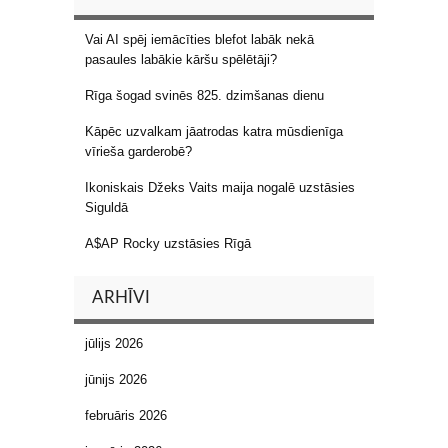
Vai AI spēj iemācīties blefot labāk nekā
pasaules labākie kāršu spēlētāji?
Rīga šogad svinēs 825. dzimšanas dienu
Kāpēc uzvalkam jāatrodas katra mūsdienīga
vīrieša garderobē?
Ikoniskais Džeks Vaits maija nogalē uzstāsies
Siguldā
A$AP Rocky uzstāsies Rīgā
ARHĪVI
jūlijs 2026
jūnijs 2026
februāris 2026