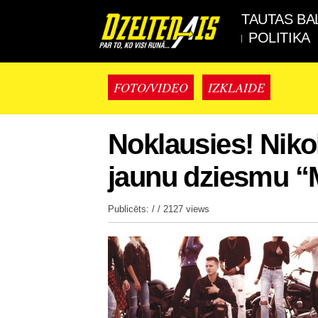
TAUTAS BA
POLITIKA
FOTO/VIDEO
IZKLAIDE
Noklausies! Nikol
jaunu dziesmu “M
Publicēts: / /
2127 views