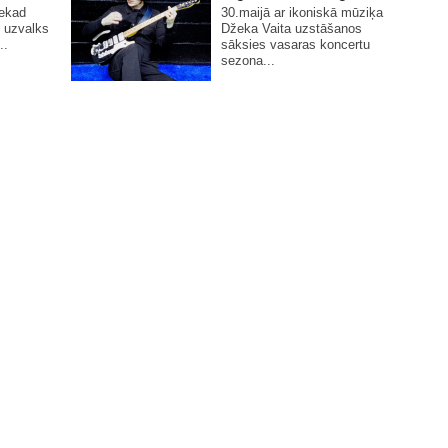
nekad
30.maijā ar ikoniskā mūziķa
 uzvalks
Džeka Vaita uzstāšanos
..
sāksies vasaras koncertu
sezona...