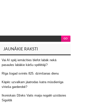
JAUNĀKIE RAKSTI
Vai AI spēj iemācīties blefot labāk nekā
pasaules labākie kāršu spēlētāji?
Rīga šogad svinēs 825. dzimšanas dienu
Kāpēc uzvalkam jāatrodas katra mūsdienīga
vīrieša garderobē?
Ikoniskais Džeks Vaits maija nogalē uzstāsies
Siguldā