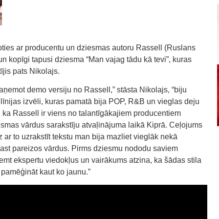
oties ar producentu un dziesmas autoru Rassell (Ruslans
un kopīgi tapusi dziesma “Man vajag tādu kā tevi”, kuras
ījis pats Nikolajs.
ņemot demo versiju no Rassell,” stāsta Nikolajs, “biju
 līnijas izvēli, kuras pamatā bija POP, R&B un vieglas deju
 ka Rassell ir viens no talantīgākajiem producentiem
iesmas vārdus sarakstīju atvaļinājuma laikā Kiprā. Ceļojums
ar to uzrakstīt tekstu man bija mazliet vieglāk nekā
atrast pareizos vārdus. Pirms dziesmu nododu saviem
ņemt ekspertu viedokļus un vairākums atzina, ka šādas stila
 pamēģināt kaut ko jaunu.”