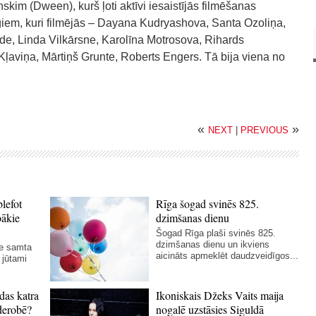
kim (Dween), kurš ļoti aktīvi iesaistījās filmēšanas
iem, kuri filmējās – Dayana Kudryashova, Santa Ozoliņa,
de, Linda Vilkārsne, Karolīna Motrosova, Rihards
 Kļaviņa, Mārtiņš Grunte, Roberts Engers. Tā bija viena no
«
»
NEXT
|
PREVIOUS
blefot
Rīga šogad svinēs 825.
bākie
dzimšanas dienu
Šogad Rīga plaši svinēs 825.
dzimšanas dienu un ikviens
ie samta
aicināts apmeklēt daudzveidīgos...
 jūtami
das katra
Ikoniskais Džeks Vaits maija
derobē?
nogalē uzstāsies Siguldā