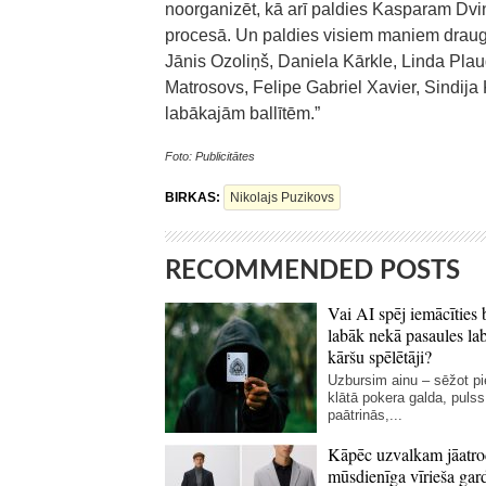
noorganizēt, kā arī paldies Kasparam Dvins
procesā. Un paldies visiem maniem draug
Jānis Ozoliņš, Daniela Kārkle, Linda Plau
Matrosovs, Felipe Gabriel Xavier, Sindija
labākajām ballītēm.”
Foto: Publicitātes
BIRKAS:
Nikolajs Puzikovs
RECOMMENDED POSTS
Vai AI spēj iemācīties 
labāk nekā pasaules la
kāršu spēlētāji?
Uzbursim ainu – sēžot p
klātā pokera galda, pulss
paātrinās,...
Kāpēc uzvalkam jāatro
mūsdienīga vīrieša gar