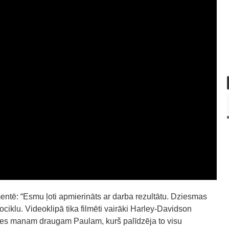
ntē: “Esmu ļoti apmierināts ar darba rezultātu. Dziesmas
ciklu. Videoklipā tika filmēti vairāki Harley-Davidson
dies manam draugam Paulam, kurš palīdzēja to visu