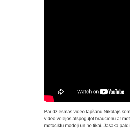
Par dziesmas video tapšanu Nikolajs kome
video vēlējos atspoguļot braucienu ar moto
motociklu modeļi un ne tikai. Jāsaka pal