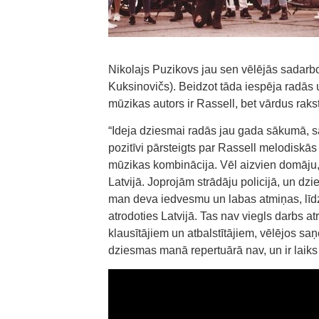
Nikolajs Puzikovs jau sen vēlējās sadarb
Kuksinovičs). Beidzot tāda iespēja radās 
mūzikas autors ir Rassell, bet vārdus rakst
“Ideja dziesmai radās jau gada sākumā, sa
pozitīvi pārsteigts par Rassell melodiskās
mūzikas kombinācija. Vēl aizvien domāju,
Latvijā. Joprojām strādāju policijā, un dz
man deva iedvesmu un labas atmiņas, līdz 
atrodoties Latvijā. Tas nav viegls darbs 
klausītājiem un atbalstītājiem, vēlējos sa
dziesmas manā repertuārā nav, un ir laiks