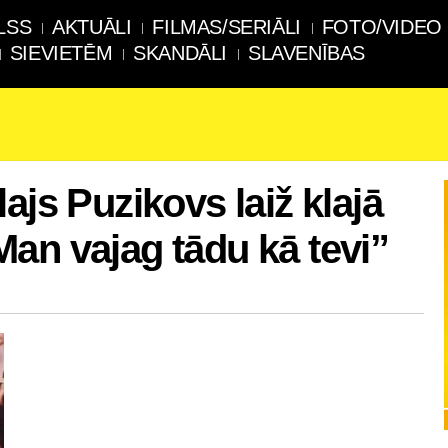
LSS
AKTUĀLI
FILMAS/SERIĀLI
FOTO/VIDEO
SIEVIETĒM
SKANDĀLI
SLAVENĪBAS
ajs Puzikovs laiž klajā
an vajag tādu kā tevi”