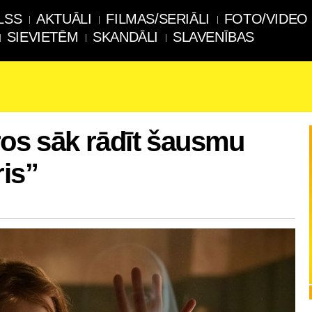
LSS
AKTUĀLI
FILMAS/SERIĀLI
FOTO/VIDEO
SIEVIETĒM
SKANDĀLI
SLAVENĪBAS
tros sāk rādīt šausmu
ris”