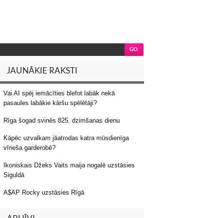
JAUNĀKIE RAKSTI
Vai AI spēj iemācīties blefot labāk nekā
pasaules labākie kāršu spēlētāji?
Rīga šogad svinēs 825. dzimšanas dienu
Kāpēc uzvalkam jāatrodas katra mūsdienīga
vīrieša garderobē?
Ikoniskais Džeks Vaits maija nogalē uzstāsies
Siguldā
A$AP Rocky uzstāsies Rīgā