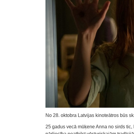
No 28. oktobra Latvijas kinoteātros būs s
25 gadus vecā mūķene Anna no sirds tic, k
pārliecība neatbilst vēsturiskajām tradīcij