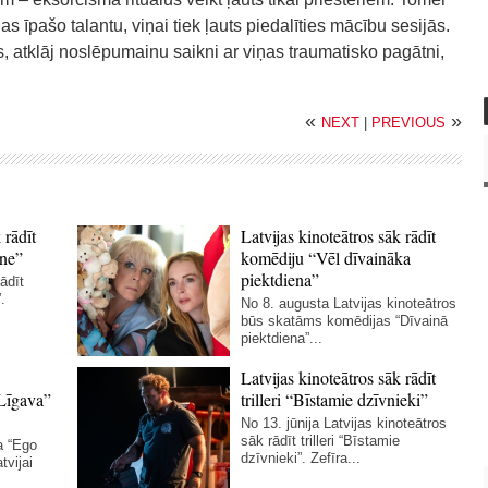
s īpašo talantu, viņai tiek ļauts piedalīties mācību sesijās.
, atklāj noslēpumainu saikni ar viņas traumatisko pagātni,
«
»
NEXT
|
PREVIOUS
 rādīt
Latvijas kinoteātros sāk rādīt
ne”
komēdiju “Vēl dīvaināka
piektdiena”
ādīt
.
No 8. augusta Latvijas kinoteātros
būs skatāms komēdijas “Dīvainā
piektdiena”...
Latvijas kinoteātros sāk rādīt
Līgava”
trilleri “Bīstamie dzīvnieki”
No 13. jūnija Latvijas kinoteātros
sāk rādīt trilleri “Bīstamie
a “Ego
dzīvnieki”. Zefīra...
tvijai