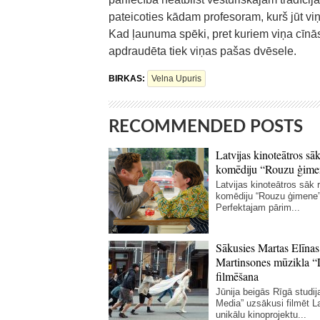
pateicoties kādam profesoram, kurš jūt viņa
Kad ļaunuma spēki, pret kuriem viņa cīnās
apdraudēta tiek viņas pašas dvēsele.
BIRKAS:
Velna Upuris
RECOMMENDED POSTS
Latvijas kinoteātros sāk
komēdiju “Rouzu ģime
Latvijas kinoteātros sāk r
komēdiju “Rouzu ģimene”
Perfektajam pārim...
Sākusies Martas Elīnas
Martinsones mūzikla “
filmēšana
Jūnija beigās Rīgā studij
Media” uzsākusi filmēt La
unikālu kinoprojektu...