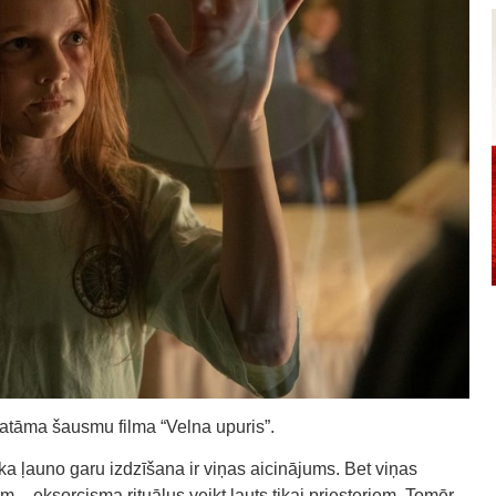
katāma šausmu filma “Velna upuris”.
a ļauno garu izdzīšana ir viņas aicinājums. Bet viņas
ām – eksorcisma rituālus veikt ļauts tikai priesteriem. Tomēr