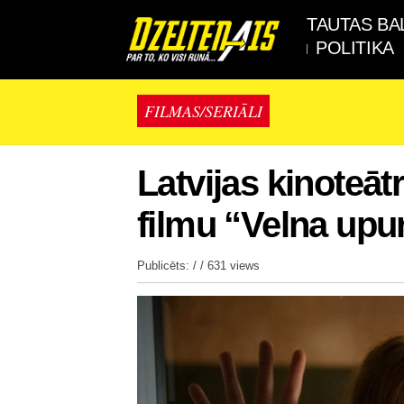
TAUTAS BA
POLITIKA
FILMAS/SERIĀLI
Latvijas kinoteā
filmu “Velna upu
Publicēts: / /
631 views