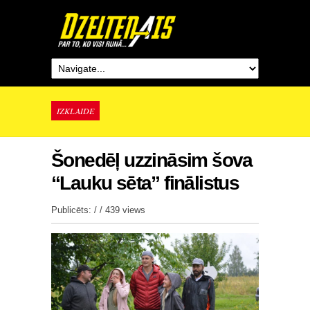
IZKLAIDE
Šonedēļ uzzināsim šova
“Lauku sēta” finālistus
Publicēts: / /
439 views