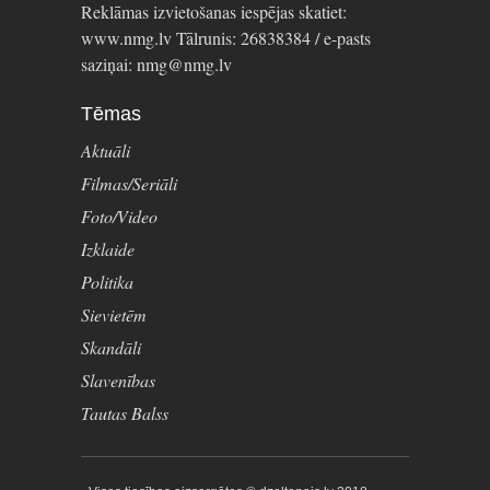
Reklāmas izvietošanas iespējas skatiet:
www.nmg.lv Tālrunis: 26838384 / e-pasts
saziņai: nmg@nmg.lv
Tēmas
Aktuāli
Filmas/Seriāli
Foto/Video
Izklaide
Politika
Sievietēm
Skandāli
Slavenības
Tautas Balss