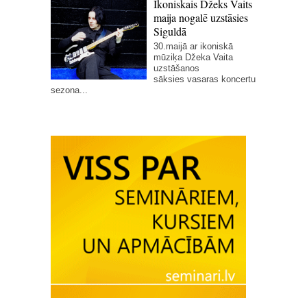
Ikoniskais Džeks Vaits
maija nogalē uzstāsies
Siguldā
30.maijā ar ikoniskā
mūziķa Džeka Vaita
uzstāšanos
sāksies vasaras koncertu
sezona...