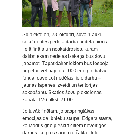
Šo piektdien, 28. oktobrī, šovā “Lauku
sēta” noritēs pēdējā darba nedēļa pirms
lielā fināla un noskaidrosies, kuram
dalībniekam nedēļas izskaņā būs šovu
jāpamet. Tāpat dalībniekiem būs iespēja
nopelnīt vēl papildu 1000 eiro pie balvu
fonda, paveicot nedēļas lielo darbu –
jaunas lapenes izveidi un teritorijas
sakopšanu. Skaties šovu piektdienās
kanālā TV6 plkst. 21.00.
Jo tuvāk finālam, jo saspringtākas
emocijas dalībnieku starpā. Edgars stāsta,
ka Modris grib piešķirt citiem nevērtīgos
darbus, lai pats saņemtu čaklā titulu.