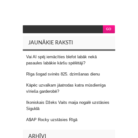
JAUNĀKIE RAKSTI
Vai AI spēj iemācīties blefot labāk nekā
pasaules labākie kāršu spēlētāji?
Rīga šogad svinēs 825. dzimšanas dienu
Kāpēc uzvalkam jāatrodas katra mūsdienīga
vīrieša garderobē?
Ikoniskais Džeks Vaits maija nogalē uzstāsies
Siguldā
A$AP Rocky uzstāsies Rīgā
ARHĪVI