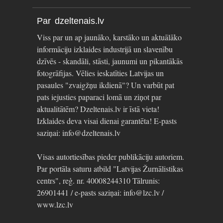
Par dzeltenais.lv
Viss par un ap jaunāko, karstāko un aktuālāko
informāciju izklaides industrijā un slavenību
dzīvēs - skandāli, stāsti, jaunumi un pikantākās
fotogrāfijas. Vēlies ieskatīties Latvijas un
pasaules "zvaigžņu ikdienā"? Un varbūt pat
pats iejusties paparaci lomā un ziņot par
aktualitātēm? Dzeltenais.lv ir īstā vieta!
Izklaides deva visai dienai garantēta! E-pasts
saziņai: info@dzeltenais.lv
Visas autortiesības pieder publikāciju autoriem.
Par portāla saturu atbild "Latvijas Žurnālistikas
centrs", reģ. nr. 40008244310 Tālrunis:
26901441 / e-pasts saziņai: info@lzc.lv /
www.lzc.lv