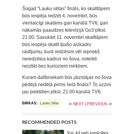
Šogad “Lauku sētas” fināls, ko skatītājiem
būs iespēja redzēt 4. novembrī, būs
vienlaicīgi skatāms gan kanālā TV6, gan
nākamās paaudzes televīzijā Go3 plkst.
21.00. Savukārt 11. novembrī skatītājiem
būs iespēja skatīt īpašo aizkadru
raidījumu, kurā redzēsim vēl iepriekš
neredzētus kadrus no šova, noteikti
neiztikt bez kurioziem mirkļiem.
Kuram dalībniekam būs jāizstājas no šova
pēdējā nedēļā pirms lielā fināla? To uzzini
jau piektdien plkst. 21.00 kanālā TV6.
«
»
BIRKAS:
Lauku Sēta
NEXT
|
PREVIOUS
RECOMMENDED POSTS
Vai AI spēj iemācīties