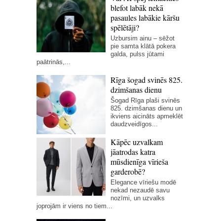
blefot labāk nekā
pasaules labākie kāršu
spēlētāji?
Uzbursim ainu – sēžot
pie samta klātā pokera
galda, pulss jūtami
paātrinās,...
Rīga šogad svinēs 825.
dzimšanas dienu
Šogad Rīga plaši svinēs
825. dzimšanas dienu un
ikviens aicināts apmeklēt
daudzveidīgos...
Kāpēc uzvalkam
jāatrodas katra
mūsdienīga vīrieša
garderobē?
Elegance vīriešu modē
nekad nezaudē savu
nozīmi, un uzvalks
joprojām ir viens no tiem...