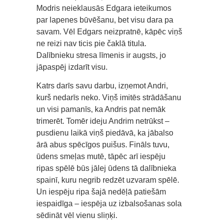
Modris neieklausās Edgara ieteikumos
par lapenes būvēšanu, bet visu dara pa
savam. Vēl Edgars neizpratnē, kāpēc viņš
ne reizi nav ticis pie čaklā titula.
Dalībnieku stresa līmenis ir augsts, jo
jāpaspēj izdarīt visu.
Katrs darīs savu darbu, izņemot Andri,
kurš nedarīs neko. Viņš imitēs strādāšanu
un visi pamanīs, ka Andris pat nemāk
trimerēt. Tomēr ideju Andrim netrūkst –
pusdienu laikā viņš piedāvā, ka jābalso
ārā abus spēcīgos puišus. Fināls tuvu,
ūdens smeļas mutē, tāpēc arī iespēju
ripas spēlē būs jālej ūdens tā dalībnieka
spainī, kuru negrib redzēt uzvaram spēlē.
Un iespēju ripa šajā nedēļā patiešām
iespaidīga – iespēja uz izbalsošanas sola
sēdināt vēl vienu sliņķi.