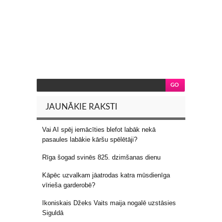
JAUNĀKIE RAKSTI
Vai AI spēj iemācīties blefot labāk nekā
pasaules labākie kāršu spēlētāji?
Rīga šogad svinēs 825. dzimšanas dienu
Kāpēc uzvalkam jāatrodas katra mūsdienīga
vīrieša garderobē?
Ikoniskais Džeks Vaits maija nogalē uzstāsies
Siguldā