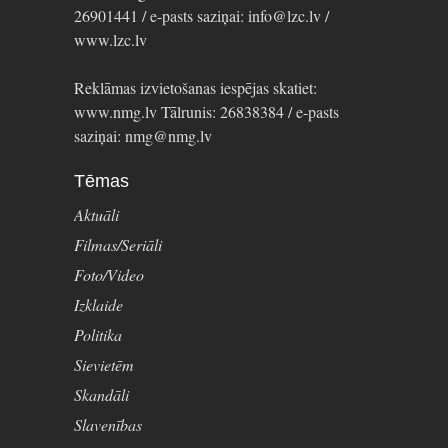
26901441 / e-pasts saziņai: info@lzc.lv /
www.lzc.lv
Reklāmas izvietošanas iespējas skatiet:
www.nmg.lv Tālrunis: 26838384 / e-pasts
saziņai: nmg@nmg.lv
Tēmas
Aktuāli
Filmas/Seriāli
Foto/Video
Izklaide
Politika
Sievietēm
Skandāli
Slavenības