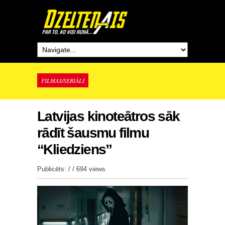
FILMAS/SERIĀLI
Latvijas kinoteātros sāk
rādīt šausmu filmu
“Kliedziens”
Publicēts: / /
694 views