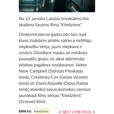
No 13. janvāra Latvijas kinoteātros būs
skatāma šausmu filma “Kliedziens”.
Divdesmit piecus gadus pēc tam, kad
kluso Vudsboro pilsētu satrieca nežēlīgu
slepkavību sērija, jauns slepkava ir
uzvilcis Ghostface masku un nolūkojis
pusaudžu grupu, lai atkal atdzīvinātu
pilsētas pagātnes noslēpumus. Aktieri
Neve Campbell (Sidnijas Preskotas
lomā), Courteney Cox (Geilas Vezeres
lomā) un David Arquette (Djūija Railija
lomā) atveidos savus ikoniskos varoņus
jaunākajā filmu sērijas “Kliedziens”
(Scream) filmā.
«
»
BIRKAS:
Kliedziens
NEXT
|
PREVIOUS