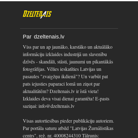
Par dzeltenais.lv
Viss par un ap jaunāko, karstāko un aktuālāko
informāciju izklaides industrijā un slavenību
dzīvēs - skandāli, stāsti, jaunumi un pikantākās
fotogrāfijas. Vēlies ieskatīties Latvijas un
pasaules "zvaigžņu ikdienā"? Un varbūt pat
pats iejusties paparaci lomā un ziņot par
aktualitātēm? Dzeltenais.lv ir īstā vieta!
Izklaides deva visai dienai garantēta! E-pasts
saziņai: info@dzeltenais.lv
Visas autortiesības pieder publikāciju autoriem.
Par portāla saturu atbild "Latvijas Žurnālistikas
centrs", reģ. nr. 40008244310 Tālrunis: