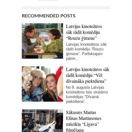
RECOMMENDED POSTS
Latvijas kinoteātros
sāk rādīt komēdiju
“Rouzu ģimene”
Latvijas kinoteātros sāk
rādīt komēdiju “Rouzu
ģimene”. Perfektajam
pārim...
Latvijas kinoteātros sāk
rādīt komēdiju “Vēl
dīvaināka piektdiena”
No 8. augusta Latvijas
kinoteātros būs skatāms
komēdijas “Dīvainā
piektdiena”...
Sākusies Martas
Elīnas Martinsones
mūzikla “Līgava”
filmēšana