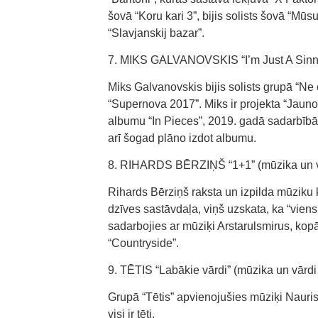
šovā “Koru kari 3”, bijis solists šovā “Mūs
“Slavjanskij bazar”.
7. MIKS GALVANOVSKIS “I’m Just A Sinner
Miks Galvanovskis bijis solists grupā “Ne c
“Supernova 2017”. Miks ir projekta “Jauno
albumu “In Pieces”, 2019. gadā sadarbībā
arī šogad plāno izdot albumu.
8. RIHARDS BĒRZIŅŠ “1+1” (mūzika un vā
Rihards Bērziņš raksta un izpilda mūzik
dzīves sastāvdaļa, viņš uzskata, ka “viens 
sadarbojies ar mūziķi Arstarulsmirus, kopā
“Countryside”.
9. TĒTIS “Labākie vārdi” (mūzika un vārdi
Grupā “Tētis” apvienojušies mūziķi Nauris
visi ir tēti.