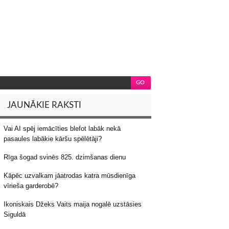
JAUNĀKIE RAKSTI
Vai AI spēj iemācīties blefot labāk nekā
pasaules labākie kāršu spēlētāji?
Rīga šogad svinēs 825. dzimšanas dienu
Kāpēc uzvalkam jāatrodas katra mūsdienīga
vīrieša garderobē?
Ikoniskais Džeks Vaits maija nogalē uzstāsies
Siguldā