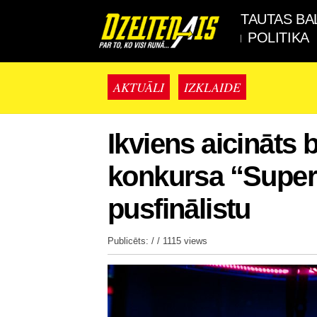
TAUTAS BA
POLITIKA
AKTUĀLI
IZKLAIDE
Ikviens aicināts 
konkursa “Super
pusfinālistu
Publicēts: / /
1115 views