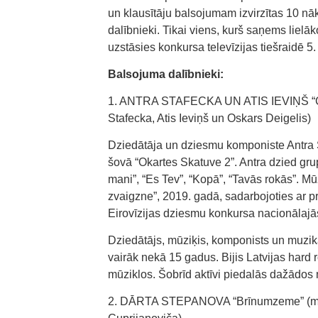
un klausītāju balsojumam izvirzītas 10 n
dalībnieki. Tikai viens, kurš saņems lielā
uzstāsies konkursa televīzijas tiešraidē 5. 
Balsojuma dalībnieki:
1. ANTRA STAFECKA UN ATIS IEVIŅŠ “Call 
Stafecka, Atis Ieviņš un Oskars Deigelis)
Dziedātāja un dziesmu komponiste Antra S
šovā “Okartes Skatuve 2”. Antra dzied grup
mani”, “Es Tev”, “Kopā”, “Tavās rokās”. M
zvaigzne”, 2019. gadā, sadarbojoties ar p
Eirovīzijas dziesmu konkursa nacionālajās 
Dziedātājs, mūziķis, komponists un muzik
vairāk nekā 15 gadus. Bijis Latvijas hard
mūziklos. Šobrīd aktīvi piedalās dažādos 
2. DĀRTA STEPANOVA “Brīnumzeme” (mūzik