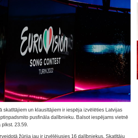
 skatītājiem un klausītājiem ir iespēja izvēlēties Latvijas
ptiņpadsmito pusfināla dalībnieku. Balsot iespējams vietnē
 plkst. 23.59.
eidotā žūrija jau ir izvēlējusies 16 dalībniekus. Skatītāju