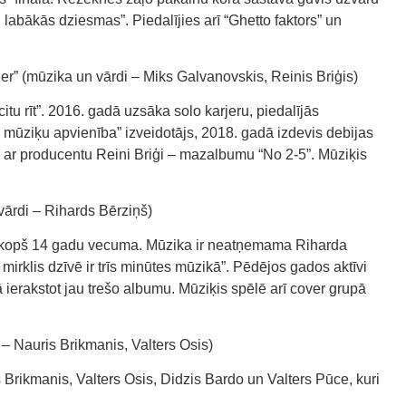
u labākās dziesmas”. Piedalījies arī “Ghetto faktors” un
” (mūzika un vārdi – Miks Galvanovskis, Reinis Briģis)
itu rīt”. 2016. gadā uzsāka solo karjeru, piedalījās
 mūziķu apvienība” izveidotājs, 2018. gadā izdevis debijas
 ar producentu Reini Briģi – mazalbumu “No 2-5”. Mūziķis
rdi – Rihards Bērziņš)
u kopš 14 gadu vecuma. Mūzika ir neatņemama Riharda
mirklis dzīvē ir trīs minūtes mūzikā”. Pēdējos gados aktīvi
 ierakstot jau trešo albumu. Mūziķis spēlē arī cover grupā
 – Nauris Brikmanis, Valters Osis)
 Brikmanis, Valters Osis, Didzis Bardo un Valters Pūce, kuri