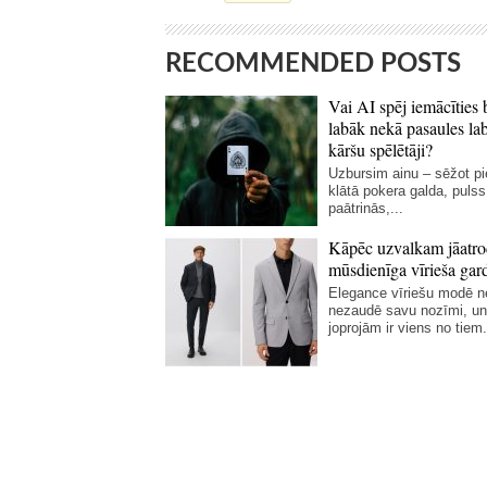
RECOMMENDED POSTS
Vai AI spēj iemācīties 
labāk nekā pasaules la
kāršu spēlētāji?
Uzbursim ainu – sēžot p
klātā pokera galda, pulss
paātrinās,...
Kāpēc uzvalkam jāatro
mūsdienīga vīrieša gar
Elegance vīriešu modē 
nezaudē savu nozīmi, un
joprojām ir viens no tiem.