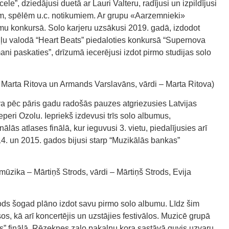
le”, dziedājusi duetā ar Lauri Valteru, radījusi un izpildījusi
, spēlēm u.c. notikumiem. Ar grupu «Aarzemnieki»
esmu konkursā. Solo karjeru uzsākusi 2019. gadā, izdodot
gļu valodā “Heart Beats” piedaloties konkursā “Supernova
ani paskaties”, drīzumā iecerējusi izdot pirmo studijas solo
arta Ritova un Armands Varslavāns, vārdi – Marta Ritova)
a pēc pāris gadu radošās pauzes atgriezusies Latvijas
peri Ozolu. Iepriekš izdevusi trīs solo albumus,
ālās atlases finālā, kur ieguvusi 3. vietu, piedalījusies arī
4. un 2015. gados bijusi starp “Muzikālās bankas”
ka – Mārtiņš Strods, vārdi – Mārtiņš Strods, Evija
ods šogad plāno izdot savu pirmo solo albumu. Līdz šim
s, kā arī koncertējis un uzstājies festivālos. Muzicē grupā
ors” finālā. Rēzeknes zaļo pakalnu kora sastāvā guvis uzvaru