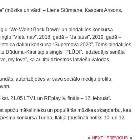
mūzika un vārdi – Liene Stūrmane, Kaspars Ansons,
nglu “We Won’t Back Down” un piedalījies konkursā
inglu “Vietu nav”, 2018. gadā – “Ja ļausi”, 2019. gadā –
 pieteica dalību konkursā “Supernova 2020”. Toms piedalījies
u Dūdumu-Ķirsi tapis singls “PLŪDI”. Iedziedājis seriāla
ve, my love”, kā arī tituldziesmas latviešu valodas
undās, autorizējoties ar savu sociālo mediju profilu.
vārī.
kst. 21.05 LTV1 un REplay.lv, fināls – 12. februārī.
ast spožu mākslinieku un populārās mūzikas skaņdarbu, kas
ziesmu konkursā Turīnā, Itālijā (pusfināli notiks 10. un 12.
«
»
NEXT
|
PREVIOUS