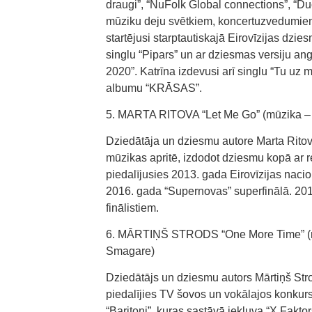
draugi”, “NuFolk Global connections”, “Duce
mūziku deju svētkiem, koncertuzvedumiem
startējusi starptautiskajā Eirovīzijas dzi
singlu “Pipars” un ar dziesmas versiju an
2020”. Katrīna izdevusi arī singlu “Tu uz m
albumu “KRĀSAS”.
5. MARTA RITOVA “Let Me Go” (mūzika – M
Dziedātāja un dziesmu autore Marta Ritov
mūzikas apritē, izdodot dziesmu kopā ar re
piedalījusies 2013. gada Eirovīzijas nacion
2016. gada “Supernovas” superfinālā. 201
finālistiem.
6. MĀRTIŅŠ STRODS “One More Time” (mūzi
Smagare)
Dziedātājs un dziesmu autors Mārtiņš Str
piedalījies TV šovos un vokālajos konkurso
“Baritoni”, kuras sastāvā iekļuva “X Fakt