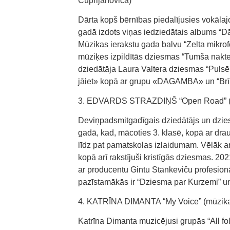
Cuprijanoviča)
Dārta kopš bērnības piedalījusies vokāl
gadā izdots viņas iedziedātais albums “D
Mūzikas ierakstu gada balvu “Zelta mikro
mūziķes izpildītās dziesmas “Tumša nakte
dziedātāja Laura Valtera dziesmas “Pulsē 
jāiet» kopā ar grupu «DAGAMBA» un “Br
3. EDVARDS STRAZDIŅŠ “Open Road” (mūz
Deviņpadsmitgadīgais dziedātājs un dzies
gadā, kad, mācoties 3. klasē, kopā ar dra
līdz pat pamatskolas izlaidumam. Vēlāk ar 
kopā arī rakstījuši kristīgās dziesmas. 202
ar producentu Gintu Stankeviču profesionā
pazīstamākās ir “Dziesma par Kurzemi” un
4. KATRĪNA DIMANTA “My Voice” (mūzika u
Katrīna Dimanta muzicējusi grupās “All f