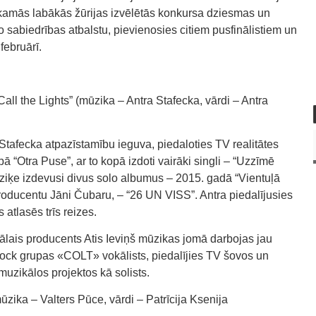
ākamās labākās žūrijas izvēlētās konkursa dziesmas un
ko sabiedrības atbalstu, pievienosies citiem pusfinālistiem un
februārī.
the Lights” (mūzika – Antra Stafecka, vārdi – Antra
tafecka atpazīstamību ieguva, piedaloties TV realitātes
ā “Otra Puse”, ar to kopā izdoti vairāki singli – “Uzzīmē
ūziķe izdevusi divus solo albumus – 2015. gadā “Vientuļā
roducentu Jāni Čubaru, – “26 UN VISS”. Antra piedalījusies
atlasēs trīs reizes.
ālais producents Atis Ieviņš mūzikas jomā darbojas jau
 rock grupas «COLT» vokālists, piedalījies TV šovos un
muzikālos projektos kā solists.
a – Valters Pūce, vārdi – Patrīcija Ksenija