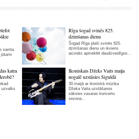
blefot
Rīga šogad svinēs 825.
bākie
dzimšanas dienu
Šogad Rīga plaši svinēs 825.
dzimšanas dienu un ikviens
ie samta
aicināts apmeklēt daudzveidīgos...
 jūtami
das katra
Ikoniskais Džeks Vaits maija
derobē?
nogalē uzstāsies Siguldā
nekad
30.maijā ar ikoniskā mūziķa
 uzvalks
Džeka Vaita uzstāšanos
..
sāksies vasaras koncertu
sezona...