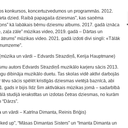
ajos konkursos, koncertuzvedumos un programmās. 2012.
ārta dzied. Raibā papagaiļa dziesmas”, kas saņēma
fons” kā labākais bērnu dziesmu albums. 2017. gadā iznāca
, zaļa zāle” mūzikas video, 2019. gadā – Dārtas un
ātrums” mūzikas video. 2021. gadā izdoti divi singli: «Tālāk
īnumzeme”.
ika un vārdi – Edvards Strazdiņš, Kerija Hauptmane)
mu autors Edvards Strazdiņš muzikālo karjeru sācis 2013.
ugu dibināja muzikālo duetu. Tas skolas vidē aktīvi darbojās
tēvu sācis spēlēt kristīgās dziesmas vietējā baznīcā, abi
1. gads ir bijis līdz šim aktīvākais mūzikas jomā – sadarbībā
lā studijā ierakstītas un izdotas četras dziesmas, no kurām
 “Dārzs”.
n vārdi – Katrīna Dimanta, Reinis Briģis)
olked up”, “Māsas Dimantas Sisters” un “Imanta Dimanta un