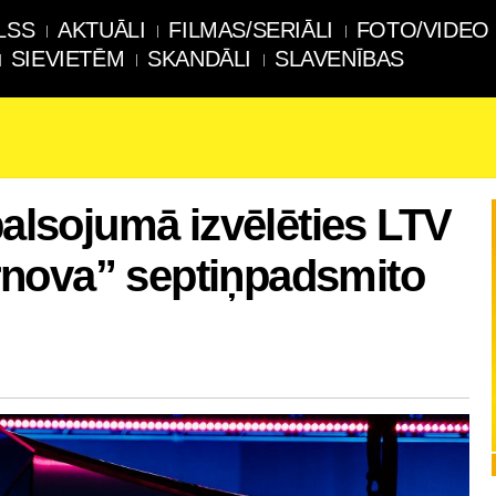
LSS
AKTUĀLI
FILMAS/SERIĀLI
FOTO/VIDEO
SIEVIETĒM
SKANDĀLI
SLAVENĪBAS
balsojumā izvēlēties LTV
nova” septiņpadsmito