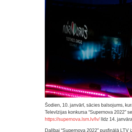
Šodien, 10. janvārī, sācies balsojums, kurā
Televīzijas konkursa “Supernova 2022” se
https://supernova.lsm.lv/lv/
līdz 14. janvāra
Dalībai “Supernova 2022” pusfinālā LTV izv