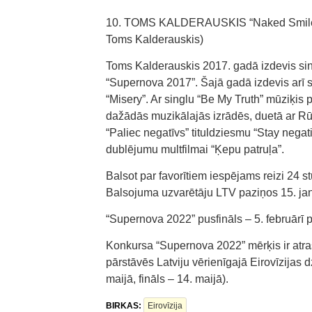
10. TOMS KALDERAUSKIS “Naked Smile” (
Toms Kalderauskis)
Toms Kalderauskis 2017. gadā izdevis si
“Supernova 2017”. Šajā gadā izdevis arī s
“Misery”. Ar singlu “Be My Truth” mūziķis
dažādās muzikālajās izrādēs, duetā ar Rūt
“Paliec negatīvs” tituldziesmu “Stay negati
dublējumu multfilmai “Ķepu patruļa”.
Balsot par favorītiem iespējams reizi 24 st
Balsojuma uzvarētāju LTV paziņos 15. jan
“Supernova 2022” pusfināls – 5. februārī pl
Konkursa “Supernova 2022” mērķis ir atr
pārstāvēs Latviju vērienīgajā Eirovīzijas d
maijā, fināls – 14. maijā).
BIRKAS:
Eirovīzija