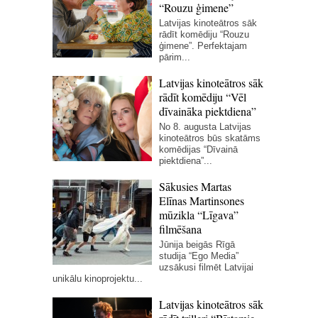
“Rouzu ģimene”
Latvijas kinoteātros sāk
rādīt komēdiju “Rouzu
ģimene”. Perfektajam
pārim...
Latvijas kinoteātros sāk
rādīt komēdiju “Vēl
dīvaināka piektdiena”
No 8. augusta Latvijas
kinoteātros būs skatāms
komēdijas “Dīvainā
piektdiena”...
Sākusies Martas
Elīnas Martinsones
mūzikla “Līgava”
filmēšana
Jūnija beigās Rīgā
studija “Ego Media”
uzsākusi filmēt Latvijai
unikālu kinoprojektu...
Latvijas kinoteātros sāk