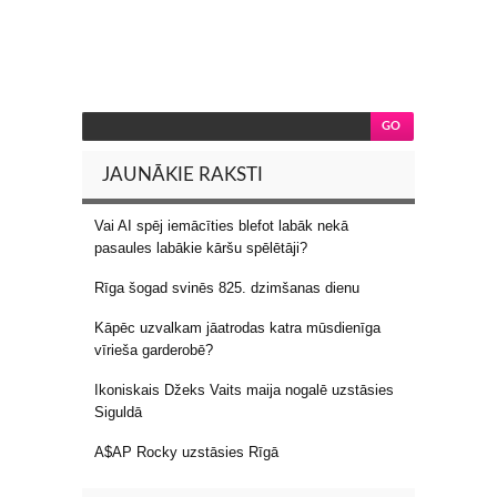
JAUNĀKIE RAKSTI
Vai AI spēj iemācīties blefot labāk nekā
pasaules labākie kāršu spēlētāji?
Rīga šogad svinēs 825. dzimšanas dienu
Kāpēc uzvalkam jāatrodas katra mūsdienīga
vīrieša garderobē?
Ikoniskais Džeks Vaits maija nogalē uzstāsies
Siguldā
A$AP Rocky uzstāsies Rīgā