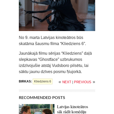
No 9. marta Latvijas kinoteātros būs
skatāma šausmu filma “Kliedziens 6”.
Jaunākajā filmu sērijas “Kliedziens” daļā
slepkavas “Ghostface” uzbrukumos
izdzīvojušie atstāj Vudsboro pilsētu, lai
sāktu jaunu dzīves posmu Ņujorkā.
«
»
BIRKAS:
Kliedziens 6
NEXT
|
PREVIOUS
RECOMMENDED POSTS
Latvijas kinoteātros
sāk rādīt komēdiju