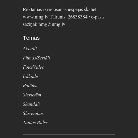
Reklāmas izvietošanas iespējas skatiet:
www.nmg.lv Tālrunis: 26838384 / e-pasts
saziņai: nmg@nmg.lv
Tēmas
Aktuāli
Filmas/Seriāli
Foto/Video
Izklaide
Politika
Sievietēm
Skandāli
Slavenības
Tautas Balss