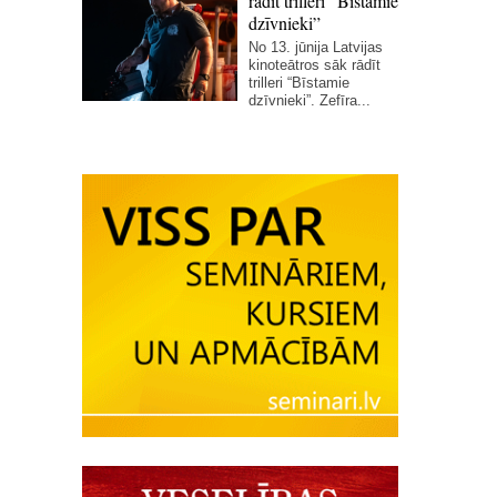
rādīt trilleri “Bīstamie
dzīvnieki”
No 13. jūnija Latvijas
kinoteātros sāk rādīt
trilleri “Bīstamie
dzīvnieki”. Zefīra...