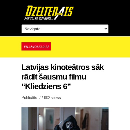
FILMAS/SERIĀLI
Latvijas kinoteātros sāk
rādīt šausmu filmu
“Kliedziens 6”
Publicēts: / /
902 views