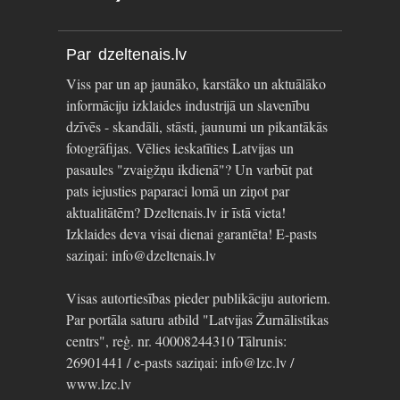
Par dzeltenais.lv
Viss par un ap jaunāko, karstāko un aktuālāko
informāciju izklaides industrijā un slavenību
dzīvēs - skandāli, stāsti, jaunumi un pikantākās
fotogrāfijas. Vēlies ieskatīties Latvijas un
pasaules "zvaigžņu ikdienā"? Un varbūt pat
pats iejusties paparaci lomā un ziņot par
aktualitātēm? Dzeltenais.lv ir īstā vieta!
Izklaides deva visai dienai garantēta! E-pasts
saziņai: info@dzeltenais.lv
Visas autortiesības pieder publikāciju autoriem.
Par portāla saturu atbild "Latvijas Žurnālistikas
centrs", reģ. nr. 40008244310 Tālrunis:
26901441 / e-pasts saziņai: info@lzc.lv /
www.lzc.lv