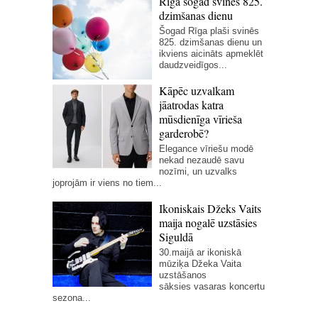
Rīga šogad svinēs 825.
dzimšanas dienu
Šogad Rīga plaši svinēs
825. dzimšanas dienu un
ikviens aicināts apmeklēt
daudzveidīgos...
Kāpēc uzvalkam
jāatrodas katra
mūsdienīga vīrieša
garderobē?
Elegance vīriešu modē
nekad nezaudē savu
nozīmi, un uzvalks
joprojām ir viens no tiem...
Ikoniskais Džeks Vaits
maija nogalē uzstāsies
Siguldā
30.maijā ar ikoniskā
mūziķa Džeka Vaita
uzstāšanos
sāksies vasaras koncertu
sezona...