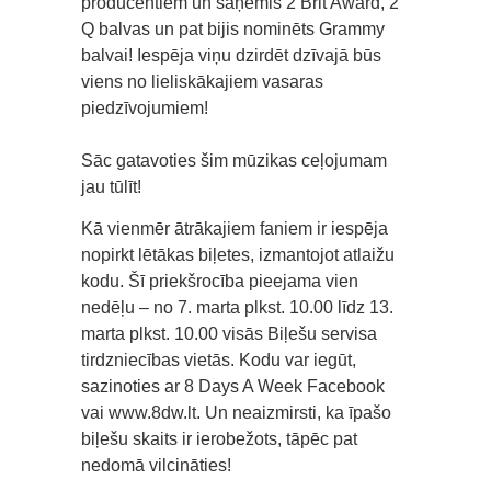
producentiem un saņēmis 2 Brit Award, 2
Q balvas un pat bijis nominēts Grammy
balvai! Iespēja viņu dzirdēt dzīvajā būs
viens no lieliskākajiem vasaras
piedzīvojumiem!
Sāc gatavoties šim mūzikas ceļojumam
jau tūlīt!
Kā vienmēr ātrākajiem faniem ir iespēja
nopirkt lētākas biļetes, izmantojot atlaižu
kodu. Šī priekšrocība pieejama vien
nedēļu – no 7. marta plkst. 10.00 līdz 13.
marta plkst. 10.00 visās Biļešu servisa
tirdzniecības vietās. Kodu var iegūt,
sazinoties ar 8 Days A Week Facebook
vai www.8dw.lt. Un neaizmirsti, ka īpašo
biļešu skaits ir ierobežots, tāpēc pat
nedomā vilcināties!