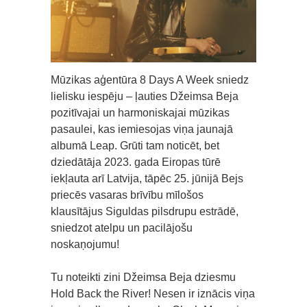
Mūzikas aģentūra 8 Days A Week sniedz
lielisku iespēju – ļauties Džeimsa Beja
pozitīvajai un harmoniskajai mūzikas
pasaulei, kas iemiesojas viņa jaunajā
albumā Leap. Grūti tam noticēt, bet
dziedātāja 2023. gada Eiropas tūrē
iekļauta arī Latvija, tāpēc 25. jūnijā Bejs
priecēs vasaras brīvību mīlošos
klausītājus Siguldas pilsdrupu estrādē,
sniedzot atelpu un pacilājošu
noskaņojumu!
Tu noteikti zini Džeimsa Beja dziesmu
Hold Back the River! Nesen ir iznācis viņa