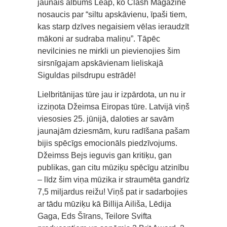
jaunais albums Leap, ko Clash Magazine
nosaucis par “siltu apskāvienu, īpaši tiem,
kas starp dzīves negaisiem vēlas ieraudzīt
mākoni ar sudraba maliņu”. Tāpēc
nevilcinies ne mirkli un pievienojies šim
sirsnīgajam apskāvienam lieliskajā
Siguldas pilsdrupu estrādē!
Lielbritānijas tūre jau ir izpārdota, un nu ir
izziņota Džeimsa Eiropas tūre. Latvijā viņš
viesosies 25. jūnijā, daloties ar savām
jaunajām dziesmām, kuru radīšana pašam
bijis spēcīgs emocionāls piedzīvojums.
Džeimss Bejs ieguvis gan kritiķu, gan
publikas, gan citu mūziķu spēcīgu atzinību
– līdz šim viņa mūzika ir straumēta gandrīz
7,5 miljardus reižu! Viņš pat ir sadarbojies
ar tādu mūziķu kā Billija Ailiša, Lēdija
Gaga, Eds Šīrans, Teilore Svifta