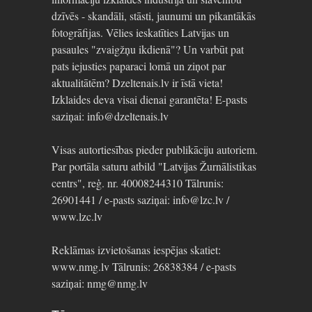
dzīvēs - skandāli, stāsti, jaunumi un pikantākās
fotogrāfijas. Vēlies ieskatīties Latvijas un
pasaules "zvaigžņu ikdienā"? Un varbūt pat
pats iejusties paparaci lomā un ziņot par
aktualitātēm? Dzeltenais.lv ir īstā vieta!
Izklaides deva visai dienai garantēta! E-pasts
saziņai: info@dzeltenais.lv
Visas autortiesības pieder publikāciju autoriem.
Par portāla saturu atbild "Latvijas Žurnālistikas
centrs", reģ. nr. 40008244310 Tālrunis:
26901441 / e-pasts saziņai: info@lzc.lv /
www.lzc.lv
Reklāmas izvietošanas iespējas skatiet:
www.nmg.lv Tālrunis: 26838384 / e-pasts
saziņai: nmg@nmg.lv