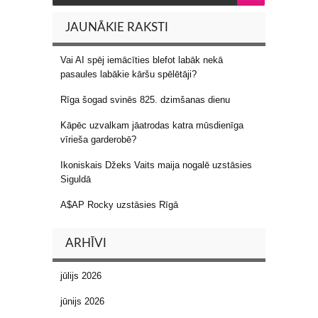
JAUNĀKIE RAKSTI
Vai AI spēj iemācīties blefot labāk nekā
pasaules labākie kāršu spēlētāji?
Rīga šogad svinēs 825. dzimšanas dienu
Kāpēc uzvalkam jāatrodas katra mūsdienīga
vīrieša garderobē?
Ikoniskais Džeks Vaits maija nogalē uzstāsies
Siguldā
A$AP Rocky uzstāsies Rīgā
ARHĪVI
jūlijs 2026
jūnijs 2026