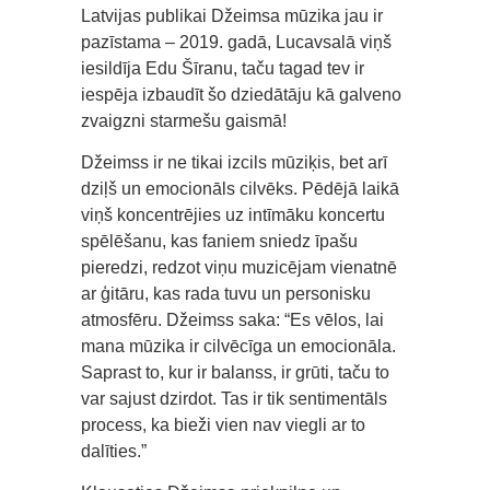
Latvijas publikai Džeimsa mūzika jau ir
pazīstama – 2019. gadā, Lucavsalā viņš
iesildīja Edu Šīranu, taču tagad tev ir
iespēja izbaudīt šo dziedātāju kā galveno
zvaigzni starmešu gaismā!
Džeimss ir ne tikai izcils mūziķis, bet arī
dziļš un emocionāls cilvēks. Pēdējā laikā
viņš koncentrējies uz intīmāku koncertu
spēlēšanu, kas faniem sniedz īpašu
pieredzi, redzot viņu muzicējam vienatnē
ar ģitāru, kas rada tuvu un personisku
atmosfēru. Džeimss saka: “Es vēlos, lai
mana mūzika ir cilvēcīga un emocionāla.
Saprast to, kur ir balanss, ir grūti, taču to
var sajust dzirdot. Tas ir tik sentimentāls
process, ka bieži vien nav viegli ar to
dalīties.”