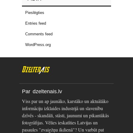
Pieslēgties
Entries feed
Comments feed
WordPress.org
Par dzeltenais.lv
Viss par un ap jaunāko, karstāko un aktuālāko
informāciju izklaides industrijā un slavenību
dzīvēs - skandāli, stāsti, jaunumi un pikantākās
fotogrāfijas. Vēlies ieskatīties Latvijas un
pasaules "zvaigžņu ikdienā"? Un varbūt pat