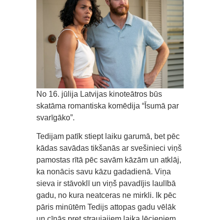
No 16. jūlija Latvijas kinoteātros būs
skatāma romantiska komēdija “Īsumā par
svarīgāko”.
Tedijam patīk stiept laiku garumā, bet pēc
kādas savādas tikšanās ar svešinieci viņš
pamostas rītā pēc savām kāzām un atklāj,
ka nonācis savu kāzu gadadienā. Viņa
sieva ir stāvoklī un viņš pavadījis laulībā
gadu, no kura neatceras ne mirkli. Ik pēc
pāris minūtēm Tedijs attopas gadu vēlāk
un cīnās pret straujajiem laika lēcieniem,