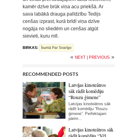
kamēr dzīve brūk viņa acu priekšā. Ar
sava labākā drauga palīdzību Tedijs
cenšas izprast, kurā brīdī viņa dzīve
nogāja no sliedēm un cenšas atgūt
sievieti, kuru mīl.
BIRKAS:
Īsumā Par Svarīgo
«
»
NEXT
|
PREVIOUS
RECOMMENDED POSTS
Latvijas kinoteātros
sāk rādīt komēdiju
“Rouzu ģimene”
Latvijas kinoteātros sāk
rādīt komēdiju “Rouzu
ģimene”. Perfektajam
pārim...
Latvijas kinoteātros sāk
rādīt komēdiju “Vēl