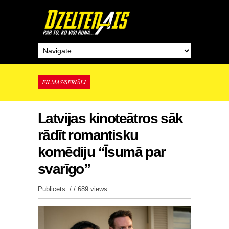
FILMAS/SERIĀLI
Latvijas kinoteātros sāk
rādīt romantisku
komēdiju “Īsumā par
svarīgo”
Publicēts: / /
689 views