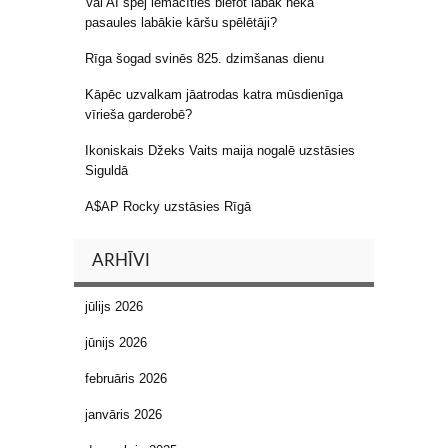
Vai AI spēj iemācīties blefot labāk nekā
pasaules labākie kāršu spēlētāji?
Rīga šogad svinēs 825. dzimšanas dienu
Kāpēc uzvalkam jāatrodas katra mūsdienīga
vīrieša garderobē?
Ikoniskais Džeks Vaits maija nogalē uzstāsies
Siguldā
A$AP Rocky uzstāsies Rīgā
ARHĪVI
jūlijs 2026
jūnijs 2026
februāris 2026
janvāris 2026