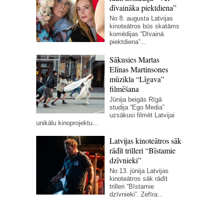
dīvaināka piektdiena”
No 8. augusta Latvijas
kinoteātros būs skatāms
komēdijas “Dīvainā
piektdiena”...
Sākusies Martas
Elīnas Martinsones
mūzikla “Līgava”
filmēšana
Jūnija beigās Rīgā
studija “Ego Media”
uzsākusi filmēt Latvijai
unikālu kinoprojektu...
Latvijas kinoteātros sāk
rādīt trilleri “Bīstamie
dzīvnieki”
No 13. jūnija Latvijas
kinoteātros sāk rādīt
trilleri “Bīstamie
dzīvnieki”. Zefīra...