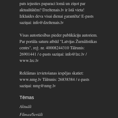
pats iejusties paparaci lomā un ziņot par
aktualitātēm? Dzeltenais.lv ir īstā vieta!
Izklaides deva visai dienai garantēta! E-pasts
saziņai: info@dzeltenais.lv
Visas autortiesības pieder publikāciju autoriem.
Par portāla saturu atbild "Latvijas Žurnālistikas
centrs", reģ. nr. 40008244310 Tālrunis:
26901441 / e-pasts saziņai: info@lzc.lv /
www.lzc.lv
Reklāmas izvietošanas iespējas skatiet:
www.nmg.lv Tālrunis: 26838384 / e-pasts
saziņai: nmg@nmg.lv
Tēmas
Aktuāli
Filmas/Seriāli