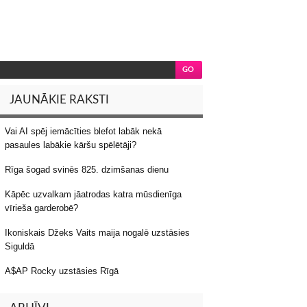
JAUNĀKIE RAKSTI
Vai AI spēj iemācīties blefot labāk nekā
pasaules labākie kāršu spēlētāji?
Rīga šogad svinēs 825. dzimšanas dienu
Kāpēc uzvalkam jāatrodas katra mūsdienīga
vīrieša garderobē?
Ikoniskais Džeks Vaits maija nogalē uzstāsies
Siguldā
A$AP Rocky uzstāsies Rīgā