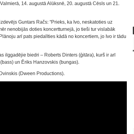
Valmierā, 14. augustā Alūksnē, 20. augustā Cēsīs un 21.
izdevējs Guntars Račs: “Prieks, ka Ivo, neskatoties uz
r nenobijās doties koncertturnejā, jo tieši tur vislabāk
ānoju arī pats piedalīties kādā no koncertiem, jo Ivo ir tādu
 ilggadējie biedri – Roberts Dinters (ģitāra), kurš ir arī
 (bass) un Ēriks Hanzovskis (bungas).
Dvinskis (Dween Productions).