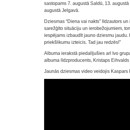
sastopams 7. augustā Saldū, 13. augustā 
augustā Jelgavā.
Dziesmas “Diena vai nakts” līdzautors un 
sarežģīto situāciju un ierobežojumiem, tomē
iespējams izbaudīt jauno dziesmu jaudu. Pl
priekšlikumu izteicis. Tad jau redzēs!”
Albuma ierakstā piedalījušies arī Ivo grupas
albuma līdzproducents, Kristaps Eihvalds
Jaunās dziesmas video veidojis Kaspars 