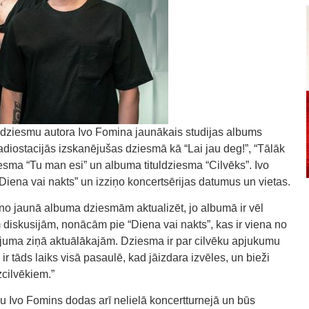
n dziesmu autora Ivo Fomina jaunākais studijas albums
radiostacijās izskanējušas dziesmā kā “Lai jau deg!”, “Tālāk
ziesma “Tu man esi” un albuma tituldziesma “Cilvēks”. Ivo
Diena vai nakts” un izziņo koncertsērijas datumus un vietas.
u no jaunā albuma dziesmām aktualizēt, jo albumā ir vēl
diskusijām, nonācām pie “Diena vai nakts”, kas ir viena no
tījuma ziņā aktuālākajām. Dziesma ir par cilvēku apjukumu
 ir tāds laiks visā pasaulē, kad jāizdara izvēles, un bieži
cilvēkiem.”
mu Ivo Fomins dodas arī nelielā koncertturnejā un būs