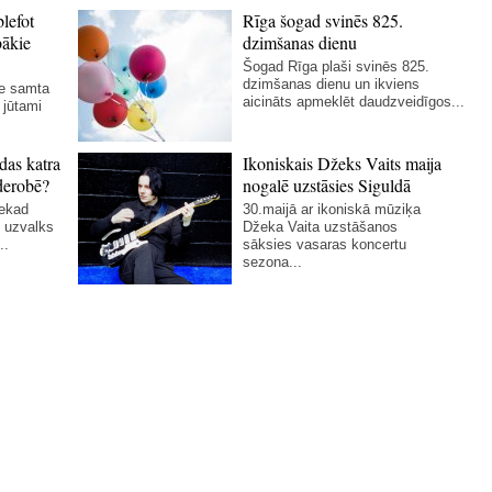
blefot
Rīga šogad svinēs 825.
bākie
dzimšanas dienu
Šogad Rīga plaši svinēs 825.
dzimšanas dienu un ikviens
ie samta
aicināts apmeklēt daudzveidīgos...
 jūtami
das katra
Ikoniskais Džeks Vaits maija
derobē?
nogalē uzstāsies Siguldā
nekad
30.maijā ar ikoniskā mūziķa
 uzvalks
Džeka Vaita uzstāšanos
..
sāksies vasaras koncertu
sezona...