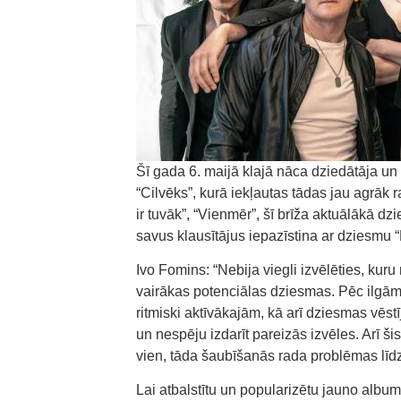
Šī gada 6. maijā klajā nāca dziedātāja u
“Cilvēks”, kurā iekļautas tādas jau agrāk 
ir tuvāk”, “Vienmēr”, šī brīža aktuālākā d
savus klausītājus iepazīstina ar dziesmu “
Ivo Fomins: “Nebija viegli izvēlēties, kur
vairākas potenciālas dziesmas. Pēc ilgām 
ritmiski aktīvākajām, kā arī dziesmas vēs
un nespēju izdarīt pareizās izvēles. Arī šis
vien, tāda šaubīšanās rada problēmas līdz
Lai atbalstītu un popularizētu jauno albu