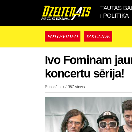
TAUTAS BA
POLITIKA
FOTO/VIDEO
IZKLAIDE
Ivo Fominam jau
koncertu sērija!
Publicēts: / /
957 views