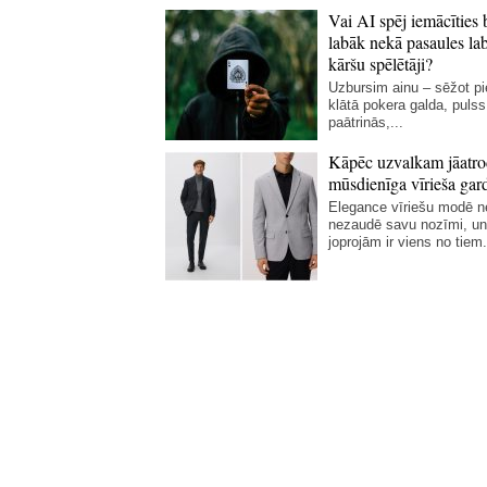
Vai AI spēj iemācīties 
labāk nekā pasaules la
kāršu spēlētāji?
Uzbursim ainu – sēžot p
klātā pokera galda, pulss
paātrinās,...
Kāpēc uzvalkam jāatro
mūsdienīga vīrieša gar
Elegance vīriešu modē 
nezaudē savu nozīmi, un
joprojām ir viens no tiem.