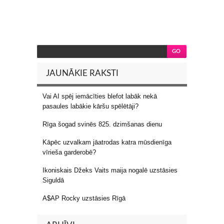
JAUNĀKIE RAKSTI
Vai AI spēj iemācīties blefot labāk nekā
pasaules labākie kāršu spēlētāji?
Rīga šogad svinēs 825. dzimšanas dienu
Kāpēc uzvalkam jāatrodas katra mūsdienīga
vīrieša garderobē?
Ikoniskais Džeks Vaits maija nogalē uzstāsies
Siguldā
A$AP Rocky uzstāsies Rīgā