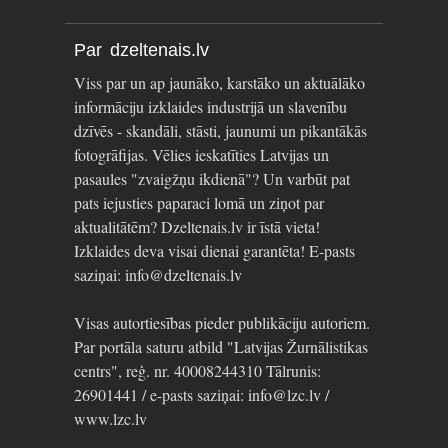
Par dzeltenais.lv
Viss par un ap jaunāko, karstāko un aktuālāko
informāciju izklaides industrijā un slavenību
dzīvēs - skandāli, stāsti, jaunumi un pikantākās
fotogrāfijas. Vēlies ieskatīties Latvijas un
pasaules "zvaigžņu ikdienā"? Un varbūt pat
pats iejusties paparaci lomā un ziņot par
aktualitātēm? Dzeltenais.lv ir īstā vieta!
Izklaides deva visai dienai garantēta! E-pasts
saziņai: info@dzeltenais.lv
Visas autortiesības pieder publikāciju autoriem.
Par portāla saturu atbild "Latvijas Žurnālistikas
centrs", reģ. nr. 40008244310 Tālrunis:
26901441 / e-pasts saziņai: info@lzc.lv /
www.lzc.lv