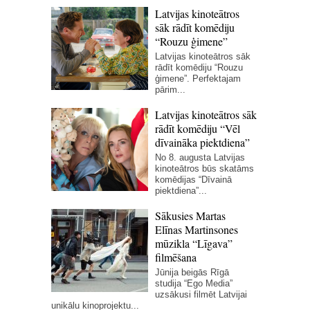
Latvijas kinoteātros
sāk rādīt komēdiju
“Rouzu ģimene”
Latvijas kinoteātros sāk
rādīt komēdiju “Rouzu
ģimene”. Perfektajam
pārim...
Latvijas kinoteātros sāk
rādīt komēdiju “Vēl
dīvaināka piektdiena”
No 8. augusta Latvijas
kinoteātros būs skatāms
komēdijas “Dīvainā
piektdiena”...
Sākusies Martas
Elīnas Martinsones
mūzikla “Līgava”
filmēšana
Jūnija beigās Rīgā
studija “Ego Media”
uzsākusi filmēt Latvijai
unikālu kinoprojektu...