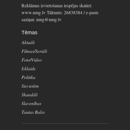
Reklāmas izvietošanas iespējas skatiet:
www.nmg.lv Tālrunis: 26838384 / e-pasts
saziņai: nmg@nmg.lv
Tēmas
Aktuāli
Filmas/Seriāli
Foto/Video
Izklaide
Politika
Sievietēm
Skandāli
Slavenības
Tautas Balss