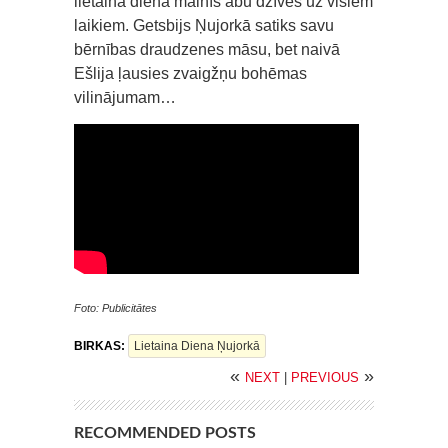
lietainā diena mainīs abu dzīves uz visiem
laikiem. Getsbijs Ņujorkā satiks savu
bērnības draudzenes māsu, bet naivā
Ešlija ļausies zvaigžņu bohēmas
vilinājumam…
Foto: Publicitātes
BIRKAS:
Lietaina Diena Ņujorkā
«
»
NEXT
|
PREVIOUS
RECOMMENDED POSTS