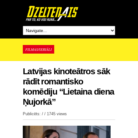
FILMAS/SERIĀLI
Latvijas kinoteātros sāk
rādīt romantisko
komēdiju “Lietaina diena
Ņujorkā”
Publicēts: / /
1745 views