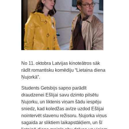
No 11. oktobra Latvijas kinoteātros sāk
rādīt romantisku komēdiju “Lietaina diena
Ņujorkā”.
Students Getsbijs sapņo parādīt
draudzenei Ešlijai savu dzimto pilsētu
Ņujorku, un liktenis viņam šādu iespēju
sniedz, kad koledžas avīze uzdod Ešlijai
nointervēt slavenu režisoru. Ņujorka viņus
sagaida ar sliktiem laikapstākļiem, un šī