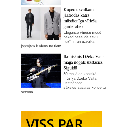
Kāpēc uzvalkam
jāatrodas katra
mūsdienīga vīrieša
garderobē?
Elegance vīriešu modē
nekad nezaudē savu
nozīmi, un uzvalks
joprojām ir viens no tiem...
Ikoniskais Džeks Vaits
maija nogalē uzstāsies
Siguldā
30.maijā ar ikoniskā
mūziķa Džeka Vaita
uzstāšanos
sāksies vasaras koncertu
sezona...