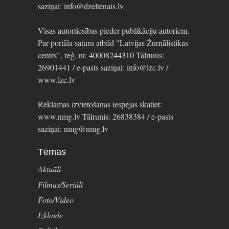
saziņai: info@dzeltenais.lv
Visas autortiesības pieder publikāciju autoriem.
Par portāla saturu atbild "Latvijas Žurnālistikas
centrs", reģ. nr. 40008244310 Tālrunis:
26901441 / e-pasts saziņai: info@lzc.lv /
www.lzc.lv
Reklāmas izvietošanas iespējas skatiet:
www.nmg.lv Tālrunis: 26838384 / e-pasts
saziņai: nmg@nmg.lv
Tēmas
Aktuāli
Filmas/Seriāli
Foto/Video
Izklaide