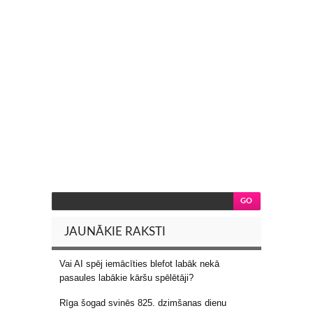
JAUNĀKIE RAKSTI
Vai AI spēj iemācīties blefot labāk nekā
pasaules labākie kāršu spēlētāji?
Rīga šogad svinēs 825. dzimšanas dienu