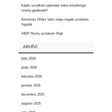
Kāpēc uzvalkam jāatrodas katra mūsdienīga
vīrieša garderobē?
Ikoniskais Džeks Vaits maija nogalē uzstāsies
Siguldā
A$AP Rocky uzstāsies Rīgā
ARHĪVI
jūlijs 2026
jūnijs 2026
februāris 2026
janvāris 2026
decembris 2025
augusts 2025