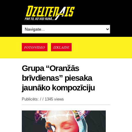
FOTO/VIDEO
IZKLAIDE
Grupa “Oranžās
brīvdienas” piesaka
jaunāko kompozīciju
Publicēts: / /
1345 views