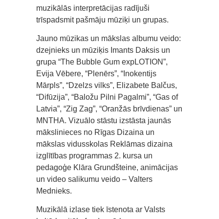
muzikālās interpretācijas radījuši
trīspadsmit pašmāju mūziķi un grupas.
Jauno mūzikas un mākslas albumu veido:
dzejnieks un mūziķis Imants Daksis un
grupa “The Bubble Gum expLOTION”,
Evija Vēbere, “Plenērs”, “Inokentijs
Mārpls”, “Dzelzs vilks”, Elizabete Balčus,
“Difūzija”, “Baložu Pilni Pagalmi”, “Gas of
Latvia”, “Zig Zag”, “Oranžās brīvdienas” un
MNTHA. Vizuālo stāstu izstāsta jaunās
mākslinieces no Rīgas Dizaina un
mākslas vidusskolas Reklāmas dizaina
izglītības programmas 2. kursa un
pedagoģe Klāra Grundšteine, animācijas
un video salikumu veido – Valters
Mednieks.
Muzikālā izlase tiek īstenota ar Valsts