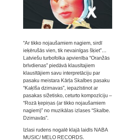
“Ar tikko nojaušamiem nagiem, sirdī
ieķērušās vien, tik nevainīgas šķiet”…
Latviešu turbofolka apvienība “Oranžās
brīvdienas” piedāvā klausītajiem
klausītājiem savu interpretāciju par
pasaku meistara Kārļa Skalbes pasaku
“Kaķīša dzirnavas”, iepazīstinot ar
pasakas sižetisko, ceturto kompozīciju –
“Rozā ķepiņas (ar tikko nojaušamiem
nagiem)” no muzikālas izlases “Skalbe.
Dzirnavās”.
Izlasi rudens nogalē klajā laidīs NABA
MUSIC/ MELO RECORDS.