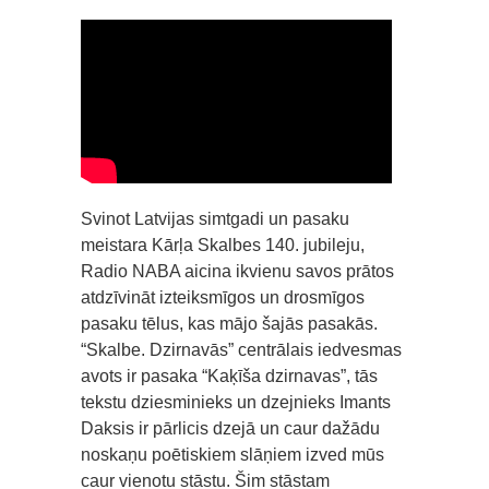
Svinot Latvijas simtgadi un pasaku
meistara Kārļa Skalbes 140. jubileju,
Radio NABA aicina ikvienu savos prātos
atdzīvināt izteiksmīgos un drosmīgos
pasaku tēlus, kas mājo šajās pasakās.
“Skalbe. Dzirnavās” centrālais iedvesmas
avots ir pasaka “Kaķīša dzirnavas”, tās
tekstu dziesminieks un dzejnieks Imants
Daksis ir pārlicis dzejā un caur dažādu
noskaņu poētiskiem slāņiem izved mūs
caur vienotu stāstu. Šim stāstam