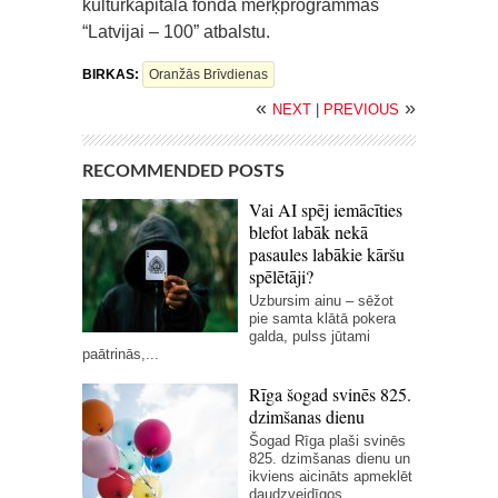
kultūrkapitāla fonda mērķprogrammas
“Latvijai – 100” atbalstu.
BIRKAS:
Oranžās Brīvdienas
«
»
NEXT
|
PREVIOUS
RECOMMENDED POSTS
Vai AI spēj iemācīties
blefot labāk nekā
pasaules labākie kāršu
spēlētāji?
Uzbursim ainu – sēžot
pie samta klātā pokera
galda, pulss jūtami
paātrinās,...
Rīga šogad svinēs 825.
dzimšanas dienu
Šogad Rīga plaši svinēs
825. dzimšanas dienu un
ikviens aicināts apmeklēt
daudzveidīgos...