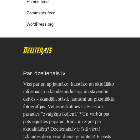
Entries feed
Comments feed
WordPress.org
Par dzeltenais.lv
Viss par un ap jaunāko, karstāko un aktuālāko
informāciju izklaides industrijā un slavenību
dzīvēs - skandāli, stāsti, jaunumi un pikantākās
fotogrāfijas. Vēlies ieskatīties Latvijas un
pasaules "zvaigžņu ikdienā"? Un varbūt pat
pats iejusties paparaci lomā un ziņot par
aktualitātēm? Dzeltenais.lv ir īstā vieta!
Izklaides deva visai dienai garantēta! E-pasts