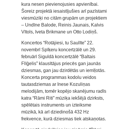
kura nesen pievienojusies apvienībai.
Šoreiz projektā iesaistījušies arī pazīstami
viesmūziķi no citām grupām un projektiem
– Undīne Balode, Reinis Jaunais, Kalvis
Vītols, Iveta Brikmane un Otto Lodiņš.
Koncertos “Rotājiesi, tu Saulīte” 22.
novembrī Spīķeru koncertzālē un 29.
februārī Siguldā koncertzālē “Baltais
Flīģelis” klausītājus priecēs gan jaunās
dziesmas, gan jau dzirdētās un iemīļotās.
Koncerta programmas kodolu veidos
tautasdziemas ar Inese Kozuliņas
melodijām, tomēr kopējo skanējumu radīs
katra “Rāmi Riti” mūziķa iekšējā dzirksts,
spēlētais instruments un izteiksme
mūzikā, kā arī dziedinošā 432 Hz
frekvence, kurā dziesmas tiek atskaņotas.