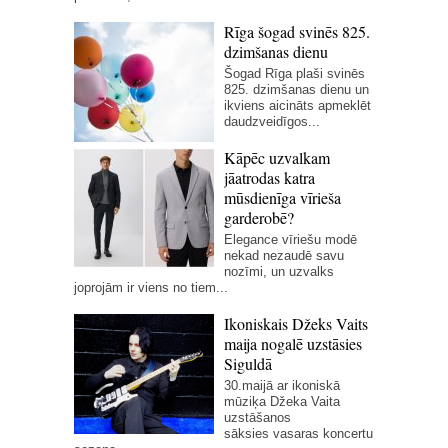
Rīga šogad svinēs 825.
dzimšanas dienu
Šogad Rīga plaši svinēs
825. dzimšanas dienu un
ikviens aicināts apmeklēt
daudzveidīgos...
Kāpēc uzvalkam
jāatrodas katra
mūsdienīga vīrieša
garderobē?
Elegance vīriešu modē
nekad nezaudē savu
nozīmi, un uzvalks
joprojām ir viens no tiem...
Ikoniskais Džeks Vaits
maija nogalē uzstāsies
Siguldā
30.maijā ar ikoniskā
mūziķa Džeka Vaita
uzstāšanos
sāksies vasaras koncertu