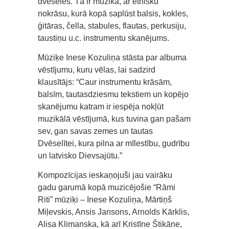
dvēseles. Tā ir mūzika, ar etnisku
nokrāsu, kurā kopā saplūst balsis, kokles,
ģitāras, čella, stabules, flautas, perkusiju,
taustiņu u.c. instrumentu skanējums.
Mūziķe Inese Kozuliņa stāsta par albuma
vēstījumu, kuru vēlas, lai sadzird
klausītājs: “Caur instrumentu krāsām,
balsīm, tautasdziesmu tekstiem un kopējo
skanējumu katram ir iespēja nokļūt
muzikālā vēstījumā, kus tuvina gan pašam
sev, gan savas zemes un tautas
Dvēselītei, kura pilna ar mīlestību, gudrību
un latvisko Dievsajūtu.”
Kompozīcijas ieskaņojuši jau vairāku
gadu garumā kopā muzicējošie “Rāmi
Riti” mūziķi – Inese Kozuliņa, Mārtiņš
Miļevskis, Ansis Jansons, Arnolds Kārklis,
Alisa Klimanska, kā arī Kristīne Štikāne,