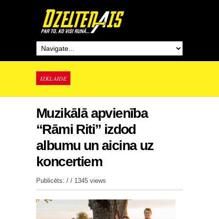
IZKLAIDE
Muzikālā apvienība
“Rāmi Riti” izdod
albumu un aicina uz
koncertiem
Publicēts: / /
1345 views