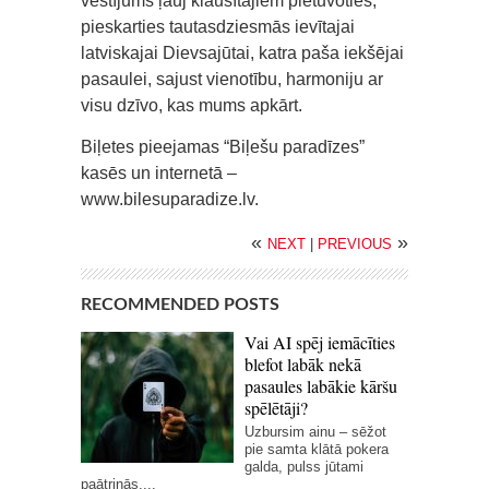
vēstījums ļauj klausītājiem pietuvoties,
pieskarties tautasdziesmās ievītajai
latviskajai Dievsajūtai, katra paša iekšējai
pasaulei, sajust vienotību, harmoniju ar
visu dzīvo, kas mums apkārt.
Biļetes pieejamas “Biļešu paradīzes”
kasēs un internetā –
www.bilesuparadize.lv.
«
»
NEXT
|
PREVIOUS
RECOMMENDED POSTS
Vai AI spēj iemācīties
blefot labāk nekā
pasaules labākie kāršu
spēlētāji?
Uzbursim ainu – sēžot
pie samta klātā pokera
galda, pulss jūtami
paātrinās,...