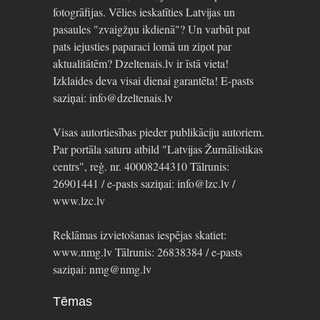
fotogrāfijas. Vēlies ieskatīties Latvijas un
pasaules "zvaigžņu ikdienā"? Un varbūt pat
pats iejusties paparaci lomā un ziņot par
aktualitātēm? Dzeltenais.lv ir īstā vieta!
Izklaides deva visai dienai garantēta! E-pasts
saziņai: info@dzeltenais.lv
Visas autortiesības pieder publikāciju autoriem.
Par portāla saturu atbild "Latvijas Žurnālistikas
centrs", reģ. nr. 40008244310 Tālrunis:
26901441 / e-pasts saziņai: info@lzc.lv /
www.lzc.lv
Reklāmas izvietošanas iespējas skatiet:
www.nmg.lv Tālrunis: 26838384 / e-pasts
saziņai: nmg@nmg.lv
Tēmas