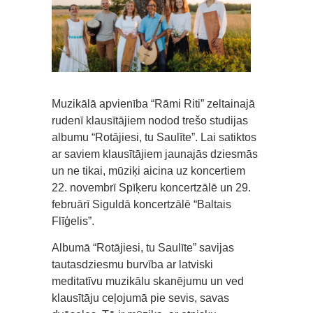
Muzikālā apvienība “Rāmi Riti” zeltainajā
rudenī klausītājiem nodod trešo studijas
albumu “Rotājiesi, tu Saulīte”. Lai satiktos
ar saviem klausītājiem jaunajās dziesmās
un ne tikai, mūziķi aicina uz koncertiem
22. novembrī Spīķeru koncertzālē un 29.
februārī Siguldā koncertzālē “Baltais
Flīģelis”.
Albumā “Rotājiesi, tu Saulīte” savijas
tautasdziesmu burvība ar latviski
meditatīvu muzikālu skanējumu un ved
klausītāju ceļojumā pie sevis, savas