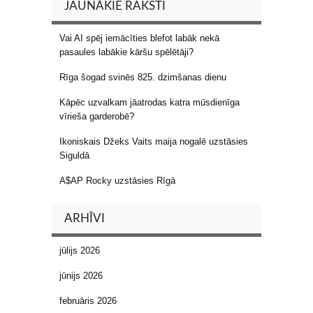
JAUNĀKIE RAKSTI
Vai AI spēj iemācīties blefot labāk nekā
pasaules labākie kāršu spēlētāji?
Rīga šogad svinēs 825. dzimšanas dienu
Kāpēc uzvalkam jāatrodas katra mūsdienīga
vīrieša garderobē?
Ikoniskais Džeks Vaits maija nogalē uzstāsies
Siguldā
A$AP Rocky uzstāsies Rīgā
ARHĪVI
jūlijs 2026
jūnijs 2026
februāris 2026