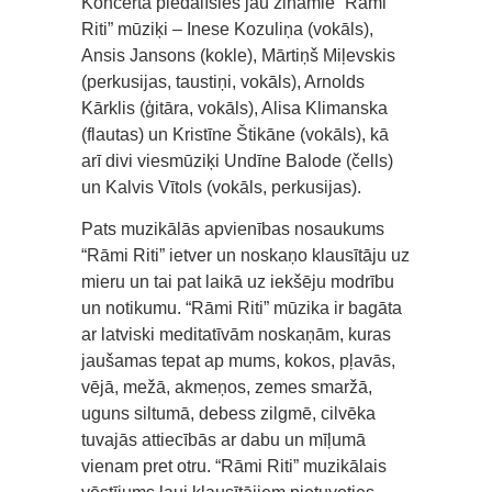
Koncertā piedalīsies jau zināmie “Rāmi
Riti” mūziķi – Inese Kozuliņa (vokāls),
Ansis Jansons (kokle), Mārtiņš Miļevskis
(perkusijas, taustiņi, vokāls), Arnolds
Kārklis (ģitāra, vokāls), Alisa Klimanska
(flautas) un Kristīne Štikāne (vokāls), kā
arī divi viesmūziķi Undīne Balode (čells)
un Kalvis Vītols (vokāls, perkusijas).
Pats muzikālās apvienības nosaukums
“Rāmi Riti” ietver un noskaņo klausītāju uz
mieru un tai pat laikā uz iekšēju modrību
un notikumu. “Rāmi Riti” mūzika ir bagāta
ar latviski meditatīvām noskaņām, kuras
jaušamas tepat ap mums, kokos, pļavās,
vējā, mežā, akmeņos, zemes smaržā,
uguns siltumā, debess zilgmē, cilvēka
tuvajās attiecībās ar dabu un mīļumā
vienam pret otru. “Rāmi Riti” muzikālais