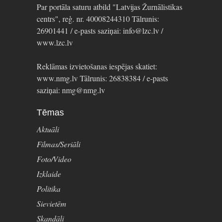
Par portāla saturu atbild "Latvijas Žurnālistikas
centrs", reģ. nr. 40008244310 Tālrunis:
26901441 / e-pasts saziņai: info@lzc.lv /
www.lzc.lv
Reklāmas izvietošanas iespējas skatiet:
www.nmg.lv Tālrunis: 26838384 / e-pasts
saziņai: nmg@nmg.lv
Tēmas
Aktuāli
Filmas/Seriāli
Foto/Video
Izklaide
Politika
Sievietēm
Skandāli