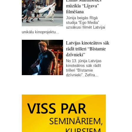
mūzikla “Līgava”
filmēšana
Jūnija beigās Rīgā
studija “Ego Media”
uzsākusi filmēt Latvijai
unikālu kinoprojektu...
Latvijas kinoteātros sāk
rādīt trilleri “Bīstamie
dzīvnieki”
No 13. jūnija Latvijas
kinoteātros sāk rādīt
trilleri “Bīstamie
dzīvnieki”. Zefīra...