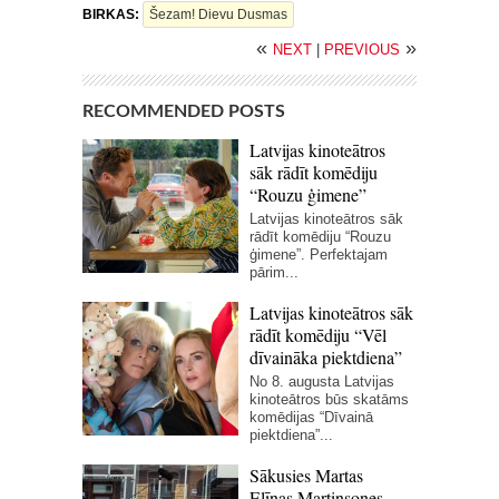
BIRKAS:
Šezam! Dievu Dusmas
«
»
NEXT
|
PREVIOUS
RECOMMENDED POSTS
Latvijas kinoteātros
sāk rādīt komēdiju
“Rouzu ģimene”
Latvijas kinoteātros sāk
rādīt komēdiju “Rouzu
ģimene”. Perfektajam
pārim...
Latvijas kinoteātros sāk
rādīt komēdiju “Vēl
dīvaināka piektdiena”
No 8. augusta Latvijas
kinoteātros būs skatāms
komēdijas “Dīvainā
piektdiena”...
Sākusies Martas
Elīnas Martinsones