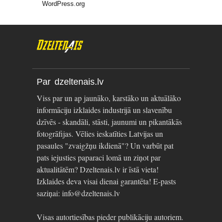
WordPress.org
Par dzeltenais.lv
Viss par un ap jaunāko, karstāko un aktuālāko
informāciju izklaides industrijā un slavenību
dzīvēs - skandāli, stāsti, jaunumi un pikantākās
fotogrāfijas. Vēlies ieskatīties Latvijas un
pasaules "zvaigžņu ikdienā"? Un varbūt pat
pats iejusties paparaci lomā un ziņot par
aktualitātēm? Dzeltenais.lv ir īstā vieta!
Izklaides deva visai dienai garantēta! E-pasts
saziņai: info@dzeltenais.lv
Visas autortiesības pieder publikāciju autoriem.