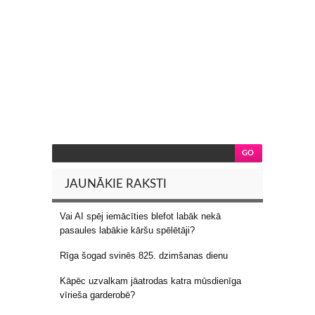
JAUNĀKIE RAKSTI
Vai AI spēj iemācīties blefot labāk nekā
pasaules labākie kāršu spēlētāji?
Rīga šogad svinēs 825. dzimšanas dienu
Kāpēc uzvalkam jāatrodas katra mūsdienīga
vīrieša garderobē?