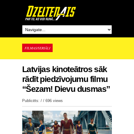
FILMAS/SERIĀLI
Latvijas kinoteātros sāk
rādīt piedzīvojumu filmu
“Šezam! Dievu dusmas”
Publicēts: / /
696 views