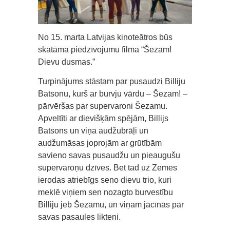
No 15. marta Latvijas kinoteātros būs
skatāma piedzīvojumu filma “Šezam!
Dievu dusmas.”
Turpinājums stāstam par pusaudzi Billiju
Batsonu, kurš ar burvju vārdu – Šezam! –
pārvēršas par supervaroni Šezamu.
Apveltīti ar dievišķām spējām, Billijs
Batsons un viņa audžubrāļi un
audžumāsas joprojām ar grūtībām
savieno savas pusaudžu un pieaugušu
supervaroņu dzīves. Bet tad uz Zemes
ierodas atriebīgs seno dievu trio, kuri
meklē viņiem sen nozagto burvestību
Billiju jeb Šezamu, un viņam jācīnās par
savas pasaules likteni.