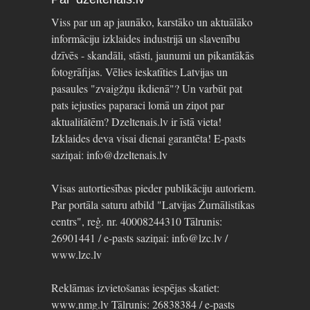
Viss par un ap jaunāko, karstāko un aktuālāko
informāciju izklaides industrijā un slavenību
dzīvēs - skandāli, stāsti, jaunumi un pikantākās
fotogrāfijas. Vēlies ieskatīties Latvijas un
pasaules "zvaigžņu ikdienā"? Un varbūt pat
pats iejusties paparaci lomā un ziņot par
aktualitātēm? Dzeltenais.lv ir īstā vieta!
Izklaides deva visai dienai garantēta! E-pasts
saziņai: info@dzeltenais.lv
Visas autortiesības pieder publikāciju autoriem.
Par portāla saturu atbild "Latvijas Žurnālistikas
centrs", reģ. nr. 40008244310 Tālrunis:
26901441 / e-pasts saziņai: info@lzc.lv /
www.lzc.lv
Reklāmas izvietošanas iespējas skatiet:
www.nmg.lv Tālrunis: 26838384 / e-pasts