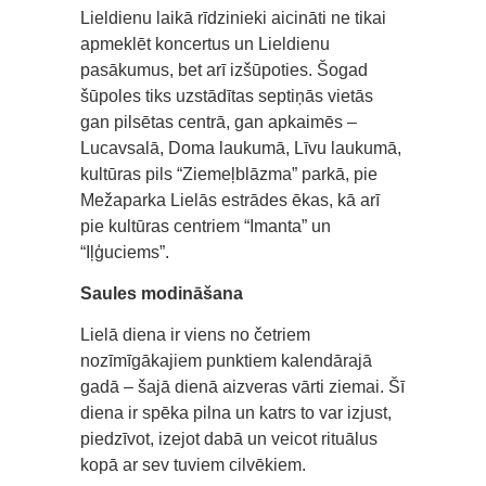
Lieldienu laikā rīdzinieki aicināti ne tikai
apmeklēt koncertus un Lieldienu
pasākumus, bet arī izšūpoties. Šogad
šūpoles tiks uzstādītas septiņās vietās
gan pilsētas centrā, gan apkaimēs –
Lucavsalā, Doma laukumā, Līvu laukumā,
kultūras pils “Ziemeļblāzma” parkā, pie
Mežaparka Lielās estrādes ēkas, kā arī
pie kultūras centriem “Imanta” un
“Iļģuciems”.
Saules modināšana
Lielā diena ir viens no četriem
nozīmīgākajiem punktiem kalendārajā
gadā – šajā dienā aizveras vārti ziemai. Šī
diena ir spēka pilna un katrs to var izjust,
piedzīvot, izejot dabā un veicot rituālus
kopā ar sev tuviem cilvēkiem.