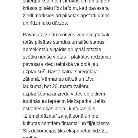
sniegpulkstenītēm, krokusiem un tulpēm
krāsos pilsētu līdz brīdim, kad pavasara
ziedi modīsies arī pilsētas apstādījumos
un rīdzinieku dārzos.
Pavasara ziedu motīvos veidotie plakāti
rotās pilsētas stendus un afišu stabus,
apmeklētājus gaidīs arī īpaši rotātas
svētku norišu vietas – plakātos redzamie
pavasara ziedi telpiskā veidolā jau
uzplaukuši Bastejkalna sniegotajā
zālienā, Vērmanes dārzā un Līvu
laukumā, bet 20. martā zālienu
uzplaukšana ar ziedu vides objektiem
turpināsies iepretim Mežaparka Lielās
estrādes ēkas ieejai, kultūras pils
“Ziemeļblāzma” zaļajā zonā un pie
kultūras centriem “Imanta” un “Iļģuciems”.
Šīs dekorācijas tiks eksponētas līdz 21.