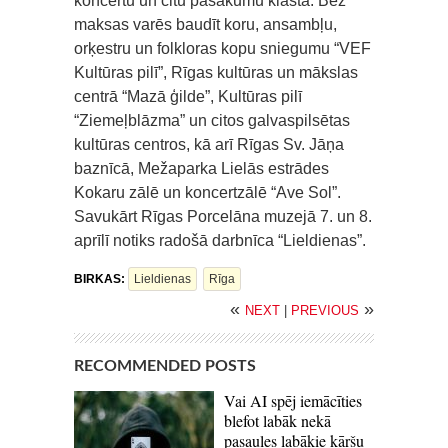
koncertu un citu pasākumu klāsta. Bez
maksas varēs baudīt koru, ansambļu,
orķestru un folkloras kopu sniegumu “VEF
Kultūras pilī”, Rīgas kultūras un mākslas
centrā “Mazā ģilde”, Kultūras pilī
“Ziemeļblāzma” un citos galvaspilsētas
kultūras centros, kā arī Rīgas Sv. Jāņa
baznīcā, Mežaparka Lielās estrādes
Kokaru zālē un koncertzālē “Ave Sol”.
Savukārt Rīgas Porcelāna muzejā 7. un 8.
aprīlī notiks radošā darbnīca “Lieldienas”.
BIRKAS:
Lieldienas
Rīga
«
»
NEXT
|
PREVIOUS
RECOMMENDED POSTS
Vai AI spēj iemācīties
blefot labāk nekā
pasaules labākie kāršu