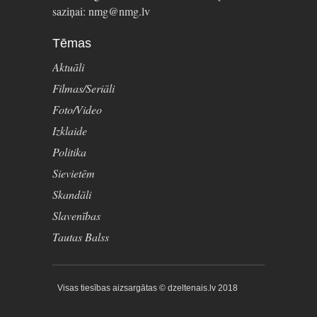
saziņai: nmg@nmg.lv
Tēmas
Aktuāli
Filmas/Seriāli
Foto/Video
Izklaide
Politika
Sievietēm
Skandāli
Slavenības
Tautas Balss
Visas tiesības aizsargātas © dzeltenais.lv 2018