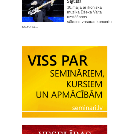
Siguldā
30.maijā ar ikoniskā
mūziķa Džeka Vaita
uzstāšanos
sāksies vasaras koncertu
sezona...