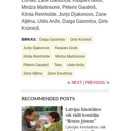
Lomās: Zane Daudziņa, Kaspars Gods,
Mirdza Martinsone, Pēteris Gaudiņš,
Klinta Reinholde, Jurijs Djakonovs, Zane
Aļļēna, Uldis Anže, Daiga Gaismiņa, Ģirts
Krūmiņš.
BIRKAS:
Daiga Gaismiņa
Ģirts Krūmiņš
Jurijs Djakonovs
Kaspars Gods
Klinta Reinholde
Mirdza Martinsone
Pēteris Gaudiņš
Tabu
Uldis Anže
Zane Aļļēna
Zane Daudziņa
«
»
NEXT
|
PREVIOUS
RECOMMENDED POSTS
Latvijas kinoteātros
sāk rādīt komēdiju
“Rouzu ģimene”
Latvijas kinoteātros sāk