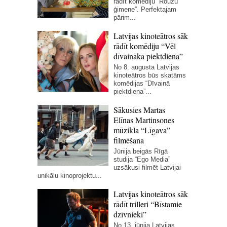
rādīt komēdiju “Rouzu
ģimene”. Perfektajam
pārim...
Latvijas kinoteātros sāk
rādīt komēdiju “Vēl
dīvaināka piektdiena”
No 8. augusta Latvijas
kinoteātros būs skatāms
komēdijas “Dīvainā
piektdiena”...
Sākusies Martas
Elīnas Martinsones
mūzikla “Līgava”
filmēšana
Jūnija beigās Rīgā
studija “Ego Media”
uzsākusi filmēt Latvijai
unikālu kinoprojektu...
Latvijas kinoteātros sāk
rādīt trilleri “Bīstamie
dzīvnieki”
No 13. jūnija Latvijas