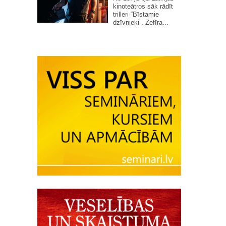
kinoteātros sāk rādīt
trilleri “Bīstamie
dzīvnieki”. Zefīra...