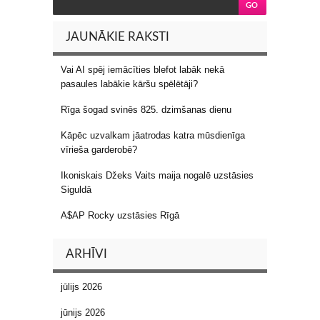
JAUNĀKIE RAKSTI
Vai AI spēj iemācīties blefot labāk nekā
pasaules labākie kāršu spēlētāji?
Rīga šogad svinēs 825. dzimšanas dienu
Kāpēc uzvalkam jāatrodas katra mūsdienīga
vīrieša garderobē?
Ikoniskais Džeks Vaits maija nogalē uzstāsies
Siguldā
A$AP Rocky uzstāsies Rīgā
ARHĪVI
jūlijs 2026
jūnijs 2026