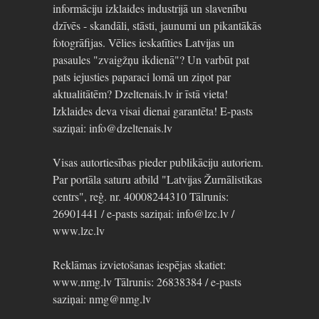
informāciju izklaides industrijā un slavenību
dzīvēs - skandāli, stāsti, jaunumi un pikantākās
fotogrāfijas. Vēlies ieskatīties Latvijas un
pasaules "zvaigžņu ikdienā"? Un varbūt pat
pats iejusties paparaci lomā un ziņot par
aktualitātēm? Dzeltenais.lv ir īstā vieta!
Izklaides deva visai dienai garantēta! E-pasts
saziņai: info@dzeltenais.lv
Visas autortiesības pieder publikāciju autoriem.
Par portāla saturu atbild "Latvijas Žurnālistikas
centrs", reģ. nr. 40008244310 Tālrunis:
26901441 / e-pasts saziņai: info@lzc.lv /
www.lzc.lv
Reklāmas izvietošanas iespējas skatiet:
www.nmg.lv Tālrunis: 26838384 / e-pasts
saziņai: nmg@nmg.lv