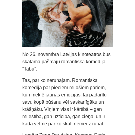
No 26. novembra Latvijas kinoteātros būs
skatāma pašmāju romantiskā komēdija
“Tabu”.
Tas, par ko nerunājam. Romantiska
komēdija par pieciem mīlošiem pāriem,
kuri meklē jaunas emocijas, lai padarītu
savu kopā būšanu vēl saskanīgāku un
krāšņāku. Viņiem viss ir kārtībā – gan
mīlestība, gan uzticība, gan cieņa, un ir
kāda vēlme par ko skaļi nemēdz runāt.