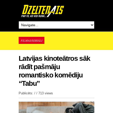
FILMAS/SERIĀLI
Latvijas kinoteātros sāk
rādīt pašmāju
romantisko komēdiju
“Tabu”
Publicēts: / /
713 views