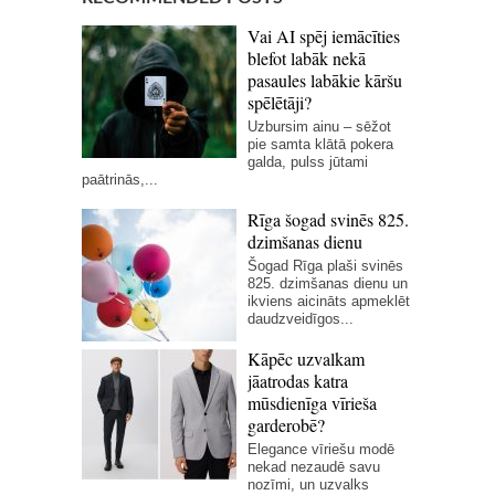
Vai AI spēj iemācīties
blefot labāk nekā
pasaules labākie kāršu
spēlētāji?
Uzbursim ainu – sēžot
pie samta klātā pokera
galda, pulss jūtami
paātrinās,...
Rīga šogad svinēs 825.
dzimšanas dienu
Šogad Rīga plaši svinēs
825. dzimšanas dienu un
ikviens aicināts apmeklēt
daudzveidīgos...
Kāpēc uzvalkam
jāatrodas katra
mūsdienīga vīrieša
garderobē?
Elegance vīriešu modē
nekad nezaudē savu
nozīmi, un uzvalks