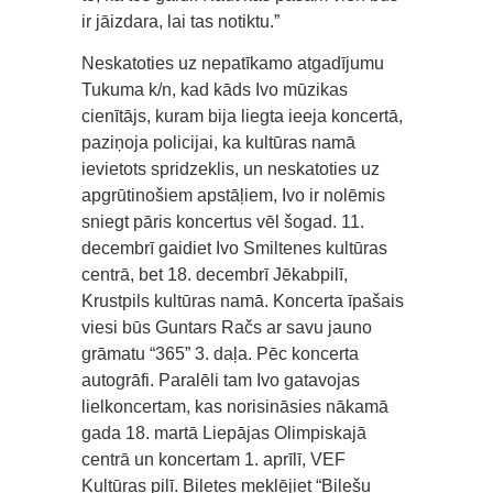
ir jāizdara, lai tas notiktu.”
Neskatoties uz nepatīkamo atgadījumu
Tukuma k/n, kad kāds Ivo mūzikas
cienītājs, kuram bija liegta ieeja koncertā,
paziņoja policijai, ka kultūras namā
ievietots spridzeklis, un neskatoties uz
apgrūtinošiem apstāļiem, Ivo ir nolēmis
sniegt pāris koncertus vēl šogad. 11.
decembrī gaidiet Ivo Smiltenes kultūras
centrā, bet 18. decembrī Jēkabpilī,
Krustpils kultūras namā. Koncerta īpašais
viesi būs Guntars Račs ar savu jauno
grāmatu “365” 3. daļa. Pēc koncerta
autogrāfi. Paralēli tam Ivo gatavojas
lielkoncertam, kas norisināsies nākamā
gada 18. martā Liepājas Olimpiskajā
centrā un koncertam 1. aprīlī, VEF
Kultūras pilī. Biļetes meklējiet “Biļešu