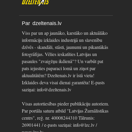
Par dzeltenais.lv
Viss par un ap jaunāko, karstāko un aktuālāko
informāciju izklaides industrijā un slavenību
dzīvēs - skandāli, stāsti, jaunumi un pikantākās
fotogrāfijas. Vēlies ieskatīties Latvijas un
pasaules "zvaigžņu ikdienā"? Un varbūt pat
pats iejusties paparaci lomā un ziņot par
aktualitātēm? Dzeltenais.lv ir īstā vieta!
Izklaides deva visai dienai garantēta! E-pasts
saziņai: info@dzeltenais.lv
Visas autortiesības pieder publikāciju autoriem.
Par portāla saturu atbild "Latvijas Žurnālistikas
centrs", reģ. nr. 40008244310 Tālrunis:
26901441 / e-pasts saziņai: info@lzc.lv /
www.lzc.lv