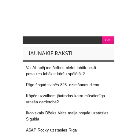
JAUNĀKIE RAKSTI
Vai AI spēj iemācīties blefot labāk nekā
pasaules labākie kāršu spēlētāji?
Rīga šogad svinēs 825. dzimšanas dienu
Kāpēc uzvalkam jāatrodas katra mūsdienīga
vīrieša garderobē?
Ikoniskais Džeks Vaits maija nogalē uzstāsies
Siguldā
A$AP Rocky uzstāsies Rīgā