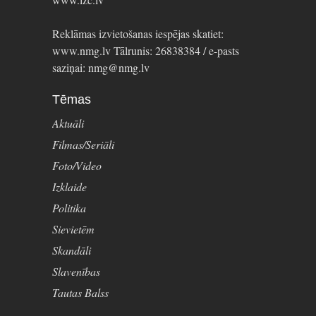
Reklāmas izvietošanas iespējas skatiet:
www.nmg.lv Tālrunis: 26838384 / e-pasts
saziņai: nmg@nmg.lv
Tēmas
Aktuāli
Filmas/Seriāli
Foto/Video
Izklaide
Politika
Sievietēm
Skandāli
Slavenības
Tautas Balss