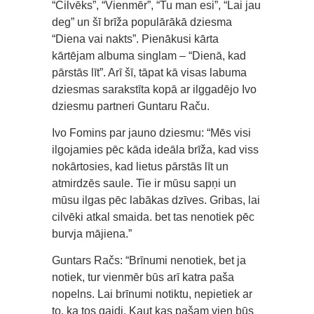
“Cilvēks”, “Vienmēr”, “Tu man esi”, “Lai jau
deg” un šī brīža populārākā dziesma
“Diena vai nakts”. Pienākusi kārta
kārtējam albuma singlam – “Dienā, kad
pārstās līt”. Arī šī, tāpat kā visas labuma
dziesmas sarakstīta kopā ar ilggadējo Ivo
dziesmu partneri Guntaru Raču.
Ivo Fomins par jauno dziesmu: “Mēs visi
ilgojamies pēc kāda ideāla brīža, kad viss
nokārtosies, kad lietus pārstās līt un
atmirdzēs saule. Tie ir mūsu sapņi un
mūsu ilgas pēc labākas dzīves. Gribas, lai
cilvēki atkal smaida. bet tas nenotiek pēc
burvja mājiena.”
Guntars Račs: “Brīnumi nenotiek, bet ja
notiek, tur vienmēr būs arī katra paša
nopelns. Lai brīnumi notiktu, nepietiek ar
to, ka tos gaidi. Kaut kas pašam vien būs