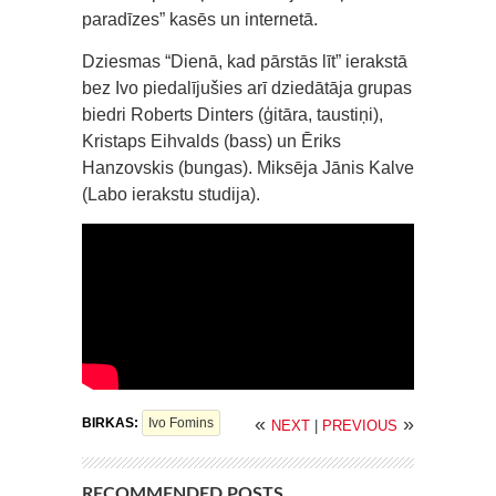
paradīzes” kasēs un internetā.
Dziesmas “Dienā, kad pārstās līt” ierakstā
bez Ivo piedalījušies arī dziedātāja grupas
biedri Roberts Dinters (ģitāra, taustiņi),
Kristaps Eihvalds (bass) un Ēriks
Hanzovskis (bungas). Miksēja Jānis Kalve
(Labo ierakstu studija).
«
»
BIRKAS:
Ivo Fomins
NEXT
|
PREVIOUS
RECOMMENDED POSTS