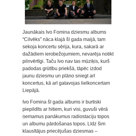
Jaunākais Ivo Fomina dziesmu albums
“Cilvēks” nāca klajā šī gada maijā, tam
sekoja koncertu sērija, kura, sakarā ar
dažādiem ierobežojumiem, nevarēja notikt
pilnvērtīgi. Taču Ivo nav tas mūziķis, kurš
padodas grūtību priekšā, tāpēc izdod
jaunu dziesmu un plāno sniegt arī
koncertus, kā arī gatavojas lielkoncertam
Liepājā.
Ivo Fomina šī gada albums ir burtiski
piepildīts ar hitiem, kuri visi, guvuši vērā
ņemamus panākumus radiostaciju topos
un albumu pārdošanas topos. Līdz šim
klausītājus priecējušas dziesmas –