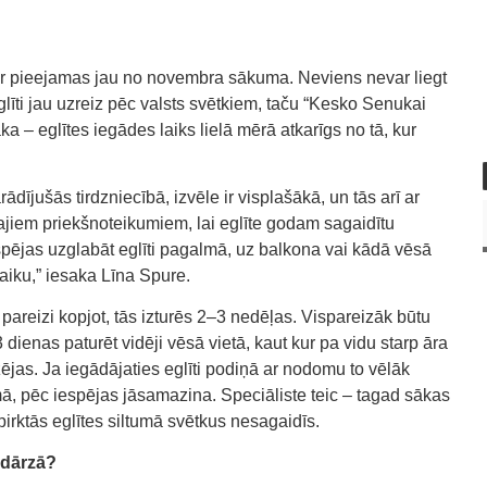
 ir pieejamas jau no novembra sākuma. Neviens nevar liegt
glīti jau uzreiz pēc valsts svētkiem, taču “Kesko Senukai
a – eglītes iegādes laiks lielā mērā atkarīgs no tā, kur
arādījušās tirdzniecībā, izvēle ir visplašākā, un tās arī ar
najiem priekšnoteikumiem, lai eglīte godam sagaidītu
spējas uzglabāt eglīti pagalmā, uz balkona vai kādā vēsā
laiku,” iesaka Līna Spure.
 pareizi kopjot, tās izturēs 2–3 nedēļas. Vispareizāk būtu
dienas paturēt vidēji vēsā vietā, kaut kur pa vidu starp āra
zējas. Ja iegādājaties eglīti podiņā ar nodomu to vēlāk
umā, pēc iespējas jāsamazina. Speciāliste teic – tagad sākas
 pirktās eglītes siltumā svētkus nesagaidīs.
 dārzā?