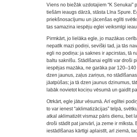
Viens no biežāk uzdotajiem “K Senukai” pir
tiešām ieaugs dārzā, stāsta Līna Spure. E
priekšnosacījumu un jācenšas eglīti svēt
tas samazina iespēju eglei veiksmīgi ieau
Pirmkārt, jo lielāka egle, jo mazākas cerīb
nepatīk mazi podiņi, sevišķi tad, ja tās n
egli no podiņa: ja saknes ir apcirstas, tā
baltu saknīšu. Stādīšanai eglīti var droš
iespējas mazāka, ne garāka par 120–140 c
dzen jaunus, zaļus zariņus, no stādīšanas 
jāatpūšas; ja tā dzen jaunus dzinumus, tā
labāk novietot kociņu vēsumā un gaidīt pa
Otrkārt, egle jātur vēsumā. Arī eglītei po
to var ienest “aklimatizācijas” telpā, svēt
atkal aklimatizēt vismaz pāris dienu, bet l
droši stādīt pat janvārī, ja zeme ir mīkst
iestādīšanas kārtīgi aplaistīt, arī ziemā, 