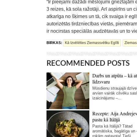
“Ir pieejami dažādi mēslojumi grieztajām
3 reizes, kā sola ražotāji. Arī aspirīns u
atkarīga no šķirnes un tā, cik svaiga ir egl
autorizētās tirdzniecības vietās, piemēram,
ir nocirstas speciālās audzētavās un to vie
BIRKAS:
Kā Izvēlēties Ziemassvētku Eglīti
Ziemass
RECOMMENDED POSTS
Darbs un atpūta – kā at
līdzsvaru
Mūsdienu straujajā dzīve
arvien vairāk cilvēku sas
izaicinājumu –...
Recepte: Aija Andreje
pastu kā Itālijā
Pasta kā Itālijā? Tātad
aromātiska, bagātīga un
rokām gatavota! Tieši...