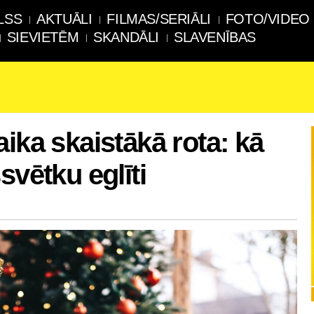
LSS
AKTUĀLI
FILMAS/SERIĀLI
FOTO/VIDEO
SIEVIETĒM
SKANDĀLI
SLAVENĪBAS
ika skaistākā rota: kā
svētku eglīti