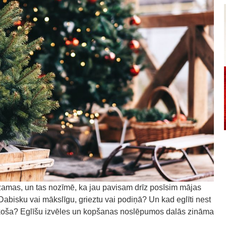
zamas, un tas nozīmē, ka jau pavisam drīz posīsim mājas
 Dabisku vai mākslīgu, grieztu vai podiņā? Un kad eglīti nest
n koša? Eglīšu izvēles un kopšanas noslēpumos dalās zināma