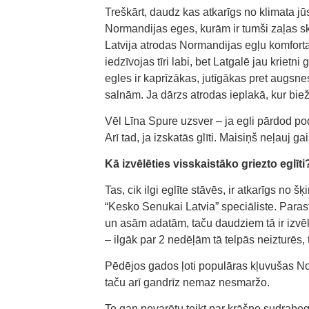
Treškārt, daudz kas atkarīgs no klimata j
Normandijas eges, kurām ir tumši zaļas s
Latvija atrodas Normandijas egļu komfort
iedzīvojas tīri labi, bet Latgalē jau kriet
egles ir kaprīzākas, jutīgākas pret augs
salnām. Ja dārzs atrodas ieplakā, kur bieži
Vēl Līna Spure uzsver – ja egli pārdod pod
Arī tad, ja izskatās glīti. Maisiņš neļauj 
Kā izvēlēties visskaistāko griezto eglīti
Tas, cik ilgi eglīte stāvēs, ir atkarīgs no
“Kesko Senukai Latvia” speciāliste. Parast
un asām adatām, taču daudziem tā ir izvēl
– ilgāk par 2 nedēļām tā telpās neizturēs, 
Pēdējos gados ļoti populāras kļuvušas Nor
taču arī gandrīz nemaz nesmaržo.
To gan nevarētu teikt par krāšņo sudrabegli,