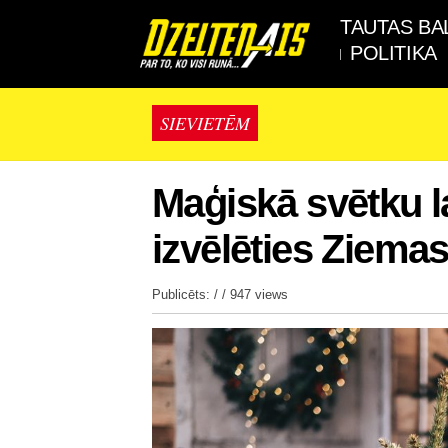
TAUTAS BA
POLITIKA
SIEVIETĒM
Maģiskā svētku la
izvēlēties Ziemas
Publicēts: / /
947 views