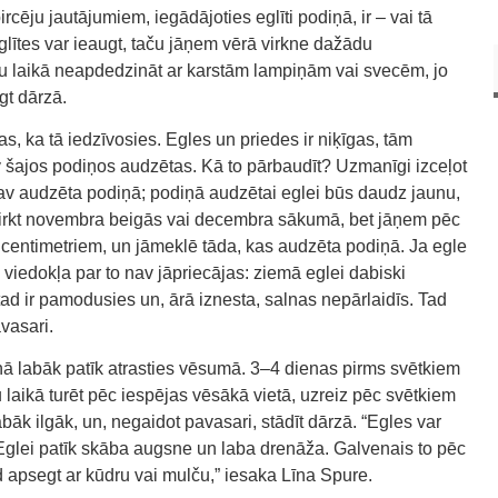
cēju jautājumiem, iegādājoties eglīti podiņā, ir – vai tā
glītes var ieaugt, taču jāņem vērā virkne dažādu
ku laikā neapdedzināt ar karstām lampiņām vai svecēm, jo
gt dārzā.
as, ka tā iedzīvosies. Egles un priedes ir niķīgas, tām
av šajos podiņos audzētas. Kā to pārbaudīt? Uzmanīgi izceļot
 nav audzēta podiņā; podiņā audzētai eglei būs daudz jaunu,
i pirkt novembra beigās vai decembra sākumā, bet jāņem pēc
entimetriem, un jāmeklē tāda, kas audzēta podiņā. Ja egle
viedokļa par to nav jāpriecājas: ziemā eglei dabiski
tad ir pamodusies un, ārā iznesta, salnas nepārlaidīs. Tad
vasari.
diņā labāk patīk atrasties vēsumā. 3–4 dienas pirms svētkiem
ku laikā turēt pēc iespējas vēsākā vietā, uzreiz pēc svētkiem
abāk ilgāk, un, negaidot pavasari, stādīt dārzā. “Egles var
a. Eglei patīk skāba augsne un laba drenāža. Galvenais to pēc
tad apsegt ar kūdru vai mulču,” iesaka Līna Spure.