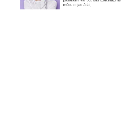
pasākumi var būt īsts izaicinājums
mūsu sejas ādai,...