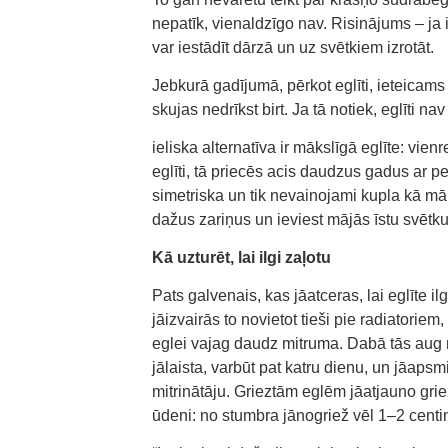
nepatīk, vienaldzīgo nav. Risinājums – ja 
var iestādīt dārzā un uz svētkiem izrotāt.
Jebkurā gadījumā, pērkot eglīti, ieteicams
skujas nedrīkst birt. Ja tā notiek, eglīti nav
ieliska alternatīva ir mākslīgā eglīte: vie
eglīti, tā priecēs acis daudzus gadus ar 
simetriska un tik nevainojami kupla kā mā
dažus zariņus un ieviest mājās īstu svētk
Kā uzturēt, lai ilgi zaļotu
Pats galvenais, kas jāatceras, lai eglīte i
jāizvairās to novietot tieši pie radiatorie
eglei vajag daudz mitruma. Dabā tās aug m
jālaista, varbūt pat katru dienu, un jāapsm
mitrinātāju. Grieztām eglēm jāatjauno griez
ūdeni: no stumbra jānogriež vēl 1–2 centime