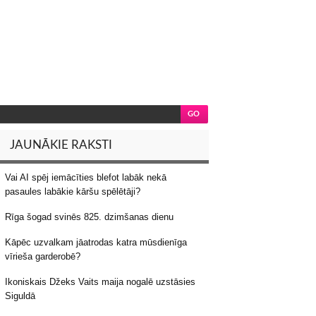
JAUNĀKIE RAKSTI
Vai AI spēj iemācīties blefot labāk nekā
pasaules labākie kāršu spēlētāji?
Rīga šogad svinēs 825. dzimšanas dienu
Kāpēc uzvalkam jāatrodas katra mūsdienīga
vīrieša garderobē?
Ikoniskais Džeks Vaits maija nogalē uzstāsies
Siguldā