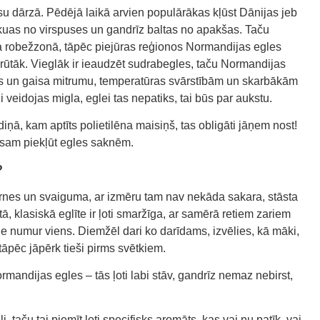
ūsu dārzā. Pēdējā laikā arvien populārākas kļūst Dānijas jeb
kuas no virspuses un gandrīz baltas no apakšas. Taču
a robežzonā, tāpēc piejūras reģionos Normandijas egles
ni grūtāk. Vieglāk ir ieaudzēt sudrabegles, taču Normandijas
nes un gaisa mitrumu, temperatūras svārstībām un skarbākām
 veidojas migla, eglei tas nepatiks, tai būs par aukstu.
iņā, kam aptīts polietilēna maisiņš, tas obligāti jāņem nost!
gaisam piekļūt egles saknēm.
?
 šķirnes un svaiguma, ar izmēru tam nav nekāda sakara, stāsta
ā, klasiskā eglīte ir ļoti smaržīga, ar samērā retiem zariem
e numur viens. Diemžēl dari ko darīdams, izvēlies, kā māki,
tāpēc jāpērk tieši pirms svētkiem.
mandijas egles – tās ļoti labi stāv, gandrīz nemaz nebirst,
 taču tai piemīt ļoti specifisks aromāts, kas vai nu patīk, vai