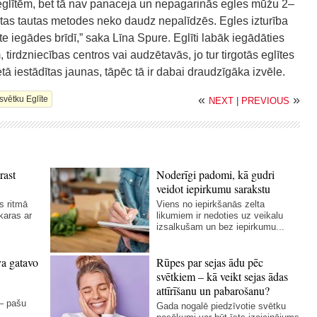
 eglītēm, bet tā nav panaceja un nepagarinās egles mūžu 2–
n citas tautas metodes neko daudz nepalīdzēs. Egles izturība
īte iegādes brīdī,” saka Līna Spure. Eglīti labāk iegādāties
 tirdzniecības centros vai audzētavās, jo tur tirgotās eglītes
tā iestādītas jaunas, tāpēc tā ir dabai draudzīgāka izvēle.
«
»
vētku Eglīte
NEXT
|
PREVIOUS
rast
Noderīgi padomi, kā gudri
veidot iepirkumu sarakstu
s ritmā
Viens no iepirkšanās zelta
karas ar
likumiem ir nedoties uz veikalu
izsalkušam un bez iepirkumu...
va gatavo
Rūpes par sejas ādu pēc
svētkiem – kā veikt sejas ādas
attīrīšanu un pabarošanu?
 – pašu
Gada nogalē piedzīvotie svētku