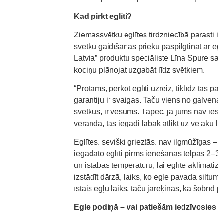
Kad pirkt eglīti?
Ziemassvētku eglītes tirdzniecībā parasti
svētku gaidīšanas prieku paspilgtināt ar e
Latvia” produktu speciāliste Līna Spure sak
kociņu plānojat uzgabāt līdz svētkiem.
“Protams, pērkot eglīti uzreiz, tiklīdz tās p
garantiju ir svaigas. Taču viens no galve
svētkus, ir vēsums. Tāpēc, ja jums nav ie
verandā, tās iegādi labāk atlikt uz vēlāku 
Eglītes, sevišķi grieztās, nav ilgmūžīgas –
iegādāto eglīti pirms ienešanas telpās 2–3 
un istabas temperatūru, lai eglīte aklimati
izstādīt dārzā, laiks, ko egle pavada silt
īstais egļu laiks, taču jārēķinās, ka šobrīd
Egle podiņā – vai patiešām iedzīvosies