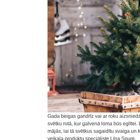
Gada beigas gandrīz vai ar roku aizsnied
svētku rotā, kur galvenā loma būs eglītei.
mājās, lai tā svētkus sagaidītu svaiga u
veikala produktu speciāliste Līna Spure.