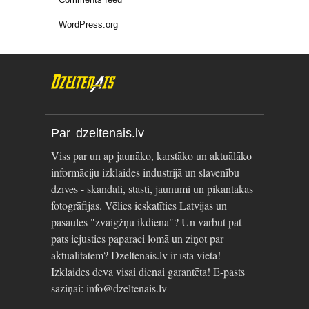
WordPress.org
Par dzeltenais.lv
Viss par un ap jaunāko, karstāko un aktuālāko
informāciju izklaides industrijā un slavenību
dzīvēs - skandāli, stāsti, jaunumi un pikantākās
fotogrāfijas. Vēlies ieskatīties Latvijas un
pasaules "zvaigžņu ikdienā"? Un varbūt pat
pats iejusties paparaci lomā un ziņot par
aktualitātēm? Dzeltenais.lv ir īstā vieta!
Izklaides deva visai dienai garantēta! E-pasts
saziņai: info@dzeltenais.lv