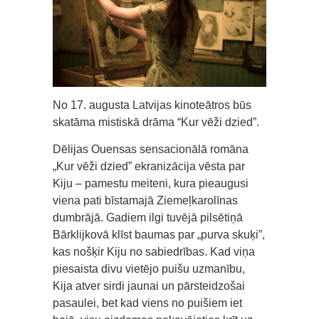
No 17. augusta Latvijas kinoteātros būs
skatāma mistiskā drāma “Kur vēži dzied”.
Dēlijas Ouensas sensacionālā romāna
„Kur vēži dzied” ekranizācija vēsta par
Kiju – pamestu meiteni, kura pieaugusi
viena pati bīstamajā Ziemeļkarolīnas
dumbrājā. Gadiem ilgi tuvējā pilsētiņā
Bārklijkovā klīst baumas par „purva skuķi”,
kas nošķir Kiju no sabiedrības. Kad viņa
piesaista divu vietējo puišu uzmanību,
Kija atver sirdi jaunai un pārsteidzošai
pasaulei, bet kad viens no puišiem iet