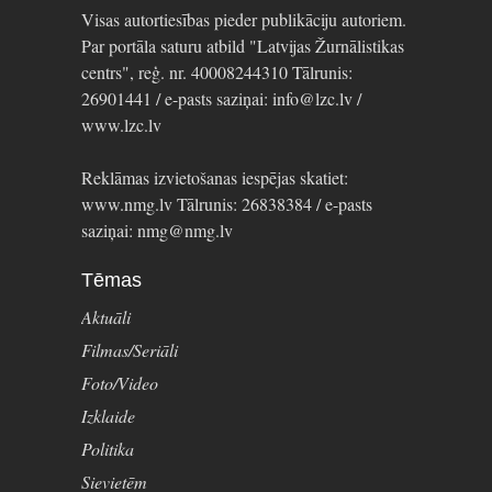
Visas autortiesības pieder publikāciju autoriem.
Par portāla saturu atbild "Latvijas Žurnālistikas
centrs", reģ. nr. 40008244310 Tālrunis:
26901441 / e-pasts saziņai: info@lzc.lv /
www.lzc.lv
Reklāmas izvietošanas iespējas skatiet:
www.nmg.lv Tālrunis: 26838384 / e-pasts
saziņai: nmg@nmg.lv
Tēmas
Aktuāli
Filmas/Seriāli
Foto/Video
Izklaide
Politika
Sievietēm