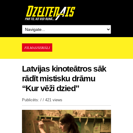
FILMAS/SERIĀLI
Latvijas kinoteātros sāk
rādīt mistisku drāmu
“Kur vēži dzied”
Publicēts: / /
421 views