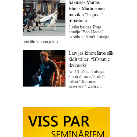
Sākusies Martas
Elīnas Martinsones
mūzikla “Līgava”
filmēšana
Jūnija beigās Rīgā
studija “Ego Media”
uzsākusi filmēt Latvijai
unikālu kinoprojektu...
Latvijas kinoteātros sāk
rādīt trilleri “Bīstamie
dzīvnieki”
No 13. jūnija Latvijas
kinoteātros sāk rādīt
trilleri “Bīstamie
dzīvnieki”. Zefīra...