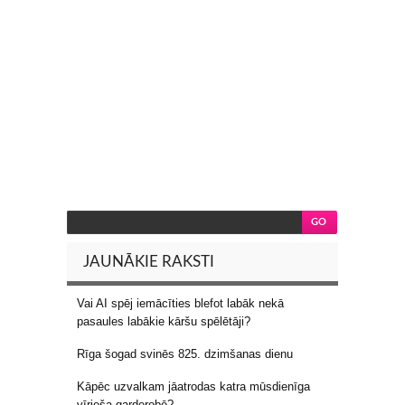
JAUNĀKIE RAKSTI
Vai AI spēj iemācīties blefot labāk nekā
pasaules labākie kāršu spēlētāji?
Rīga šogad svinēs 825. dzimšanas dienu
Kāpēc uzvalkam jāatrodas katra mūsdienīga
vīrieša garderobē?