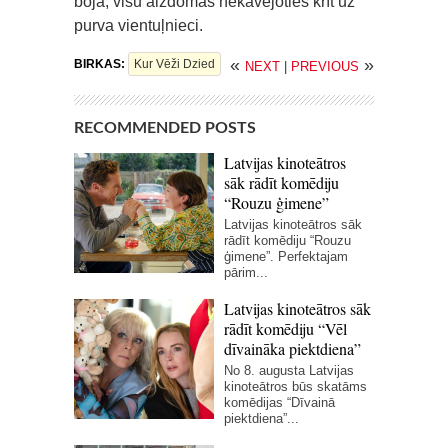
bojā, visu aizdomas nekavējoties krīt uz
purva vientuļnieci.
«
»
BIRKAS:
Kur Vēži Dzied
NEXT
|
PREVIOUS
RECOMMENDED POSTS
Latvijas kinoteātros
sāk rādīt komēdiju
“Rouzu ģimene”
Latvijas kinoteātros sāk
rādīt komēdiju “Rouzu
ģimene”. Perfektajam
pārim...
Latvijas kinoteātros sāk
rādīt komēdiju “Vēl
dīvaināka piektdiena”
No 8. augusta Latvijas
kinoteātros būs skatāms
komēdijas “Dīvainā
piektdiena”...