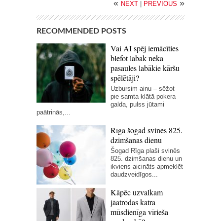
«
»
NEXT
|
PREVIOUS
RECOMMENDED POSTS
Vai AI spēj iemācīties
blefot labāk nekā
pasaules labākie kāršu
spēlētāji?
Uzbursim ainu – sēžot
pie samta klātā pokera
galda, pulss jūtami
paātrinās,...
Rīga šogad svinēs 825.
dzimšanas dienu
Šogad Rīga plaši svinēs
825. dzimšanas dienu un
ikviens aicināts apmeklēt
daudzveidīgos...
Kāpēc uzvalkam
jāatrodas katra
mūsdienīga vīrieša