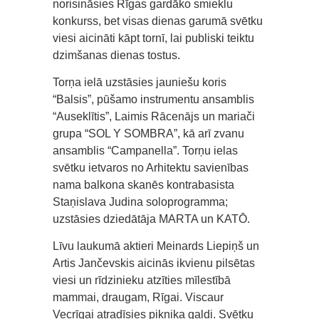
norisināsies Rīgas gardāko smieklu
konkurss, bet visas dienas garumā svētku
viesi aicināti kāpt tornī, lai publiski teiktu
dzimšanas dienas tostus.
Torņa ielā uzstāsies jauniešu koris
“Balsis”, pūšamo instrumentu ansamblis
“Auseklītis”, Laimis Rācenājs un mariači
grupa “SOL Y SOMBRA”, kā arī zvanu
ansamblis “Campanella”. Torņu ielas
svētku ietvaros no Arhitektu savienības
nama balkona skanēs kontrabasista
Staņislava Judina soloprogramma;
uzstāsies dziedātāja MARTA un KATŌ.
Līvu laukumā aktieri Meinards Liepiņš un
Artis Jančevskis aicinās ikvienu pilsētas
viesi un rīdzinieku atzīties mīlestībā
mammai, draugam, Rīgai. Viscaur
Vecrīgai atradīsies piknika galdi. Svētku