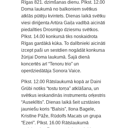
Rīgas 821. dzimšanas dienu. Plkst. 12.00
Doma laukumā no balkoniem svētkus
atklās pūtēju kvintets. Dienas laikā svētku
viesi diriģenta Artūra Gaiļa vadībā aicināti
piedalīties Drosmīgo dziesmu svētkos.
Plkst. 14.00 konkursā tiks noskaidrota
Rīgas gardākā kūka. To dalībnieki aicināti
izcept paši un sestdien nogādāt konkursa
žūrijai Doma laukumā. Šajā dienā
koncertēs arī “Tenoru trio” un
operdziedātāja Sonora Vaice.
Plkst. 12.00 Rātslaukumā kopā ar Daini
Grūbi notiks “tostu torņa” atklāšana, un
svētkus ieskandinās instrumentu orķestris
“Auseklītis”. Dienas laikā šeit uzstāsies
jauniešu koris “Balsis”, Ilona Bagele,
Kristīne Pāže, Rūdolfs Macats un grupa
“Ezeri”. Plkst. 16.00 Rātslaukumā