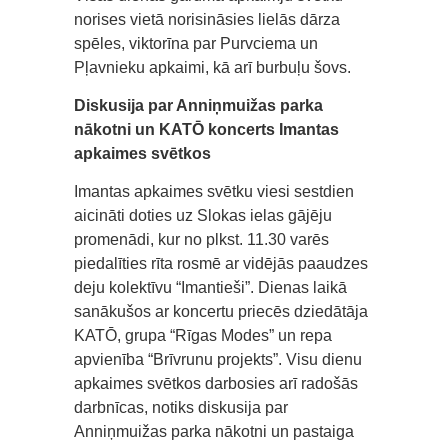
norises vietā norisināsies lielās dārza
spēles, viktorīna par Purvciema un
Pļavnieku apkaimi, kā arī burbuļu šovs.
Diskusija par Anniņmuižas parka
nākotni un KATŌ koncerts Imantas
apkaimes svētkos
Imantas apkaimes svētku viesi sestdien
aicināti doties uz Slokas ielas gājēju
promenādi, kur no plkst. 11.30 varēs
piedalīties rīta rosmē ar vidējās paaudzes
deju kolektīvu “Imantieši”. Dienas laikā
sanākušos ar koncertu priecēs dziedātāja
KATŌ, grupa “Rīgas Modes” un repa
apvienība “Brīvrunu projekts”. Visu dienu
apkaimes svētkos darbosies arī radošās
darbnīcas, notiks diskusija par
Anniņmuižas parka nākotni un pastaiga