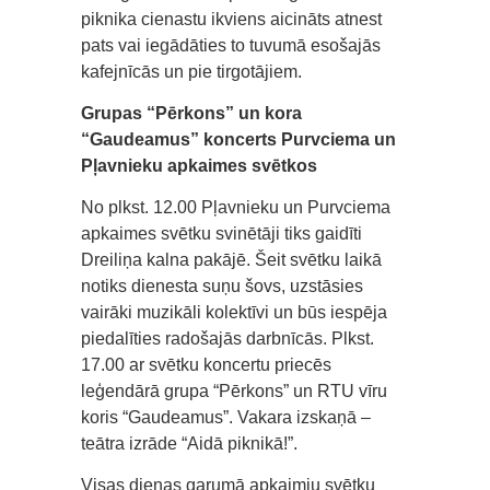
piknika cienastu ikviens aicināts atnest
pats vai iegādāties to tuvumā esošajās
kafejnīcās un pie tirgotājiem.
Grupas “Pērkons” un kora
“Gaudeamus” koncerts Purvciema un
Pļavnieku apkaimes svētkos
No plkst. 12.00 Pļavnieku un Purvciema
apkaimes svētku svinētāji tiks gaidīti
Dreiliņa kalna pakājē. Šeit svētku laikā
notiks dienesta suņu šovs, uzstāsies
vairāki muzikāli kolektīvi un būs iespēja
piedalīties radošajās darbnīcās. Plkst.
17.00 ar svētku koncertu priecēs
leģendārā grupa “Pērkons” un RTU vīru
koris “Gaudeamus”. Vakara izskaņā –
teātra izrāde “Aidā piknikā!”.
Visas dienas garumā apkaimju svētku