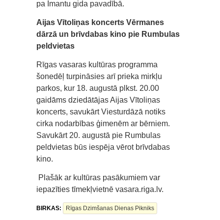
pa Imantu gida pavadībā.
Aijas Vītoliņas koncerts Vērmanes
dārzā un brīvdabas kino pie Rumbulas
peldvietas
Rīgas vasaras kultūras programma
šonedēļ turpināsies arī prieka mirkļu
parkos, kur 18. augustā plkst. 20.00
gaidāms dziedātājas Aijas Vītoliņas
koncerts, savukārt Viesturdāzā notiks
cirka nodarbības ģimenēm ar bērniem.
Savukārt 20. augustā pie Rumbulas
peldvietas būs iespēja vērot brīvdabas
kino.
Plašāk ar kultūras pasākumiem var
iepazīties tīmekļvietnē vasara.riga.lv.
BIRKAS:
Rīgas Dzimšanas Dienas Pikniks