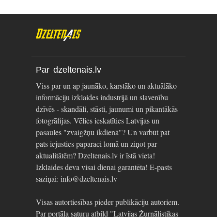
Par dzeltenais.lv
Viss par un ap jaunāko, karstāko un aktuālāko
informāciju izklaides industrijā un slavenību
dzīvēs - skandāli, stāsti, jaunumi un pikantākās
fotogrāfijas. Vēlies ieskatīties Latvijas un
pasaules "zvaigžņu ikdienā"? Un varbūt pat
pats iejusties paparaci lomā un ziņot par
aktualitātēm? Dzeltenais.lv ir īstā vieta!
Izklaides deva visai dienai garantēta! E-pasts
saziņai: info@dzeltenais.lv
Visas autortiesības pieder publikāciju autoriem.
Par portāla saturu atbild "Latvijas Žurnālistikas