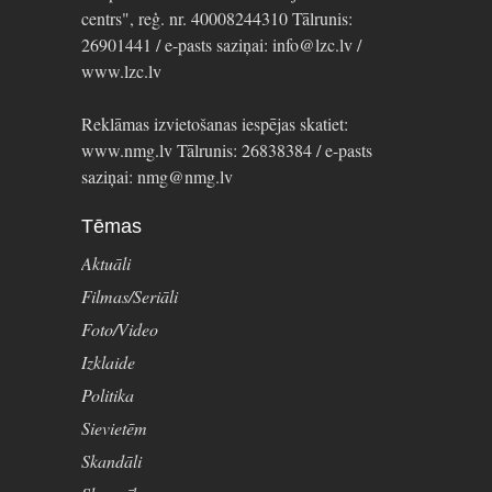
centrs", reģ. nr. 40008244310 Tālrunis:
26901441 / e-pasts saziņai: info@lzc.lv /
www.lzc.lv
Reklāmas izvietošanas iespējas skatiet:
www.nmg.lv Tālrunis: 26838384 / e-pasts
saziņai: nmg@nmg.lv
Tēmas
Aktuāli
Filmas/Seriāli
Foto/Video
Izklaide
Politika
Sievietēm
Skandāli