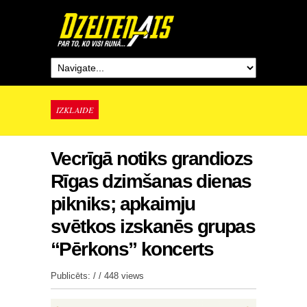
IZKLAIDE
Vecrīgā notiks grandiozs
Rīgas dzimšanas dienas
pikniks; apkaimju
svētkos izskanēs grupas
“Pērkons” koncerts
Publicēts: / /
448 views