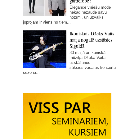
garderobē?
Elegance vīriešu modē
nekad nezaudē savu
nozīmi, un uzvalks
joprojām ir viens no tiem...
Ikoniskais Džeks Vaits
maija nogalē uzstāsies
Siguldā
30.maijā ar ikoniskā
mūziķa Džeka Vaita
uzstāšanos
sāksies vasaras koncertu
sezona...