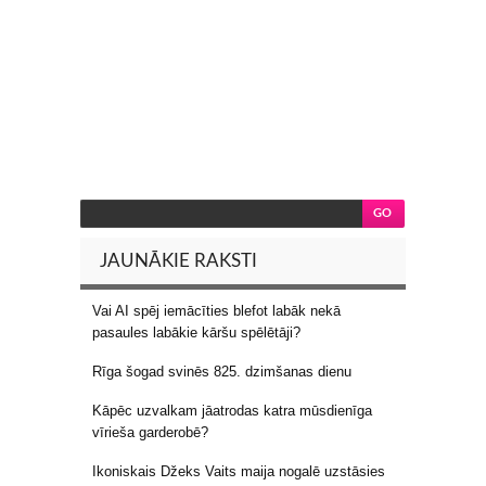
JAUNĀKIE RAKSTI
Vai AI spēj iemācīties blefot labāk nekā
pasaules labākie kāršu spēlētāji?
Rīga šogad svinēs 825. dzimšanas dienu
Kāpēc uzvalkam jāatrodas katra mūsdienīga
vīrieša garderobē?
Ikoniskais Džeks Vaits maija nogalē uzstāsies