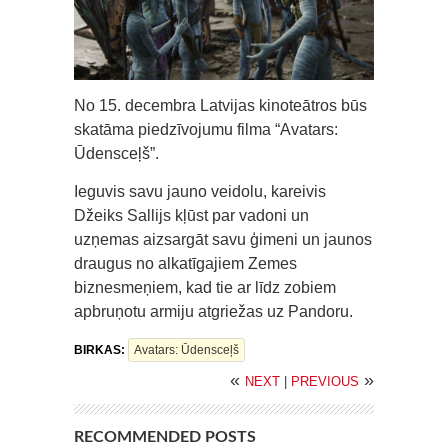
No 15. decembra Latvijas kinoteātros būs
skatāma piedzīvojumu filma “Avatars:
Ūdensceļš”.
Ieguvis savu jauno veidolu, kareivis
Džeiks Sallijs kļūst par vadoni un
uzņemas aizsargāt savu ģimeni un jaunos
draugus no alkatīgajiem Zemes
biznesmeņiem, kad tie ar līdz zobiem
apbruņotu armiju atgriežas uz Pandoru.
BIRKAS:
Avatars: Ūdensceļš
«
»
NEXT
|
PREVIOUS
RECOMMENDED POSTS