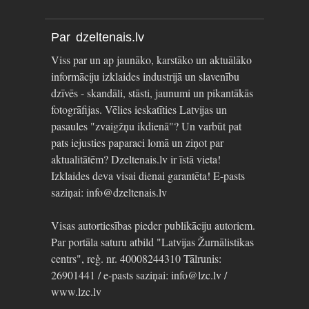
Par dzeltenais.lv
Viss par un ap jaunāko, karstāko un aktuālāko
informāciju izklaides industrijā un slavenību
dzīvēs - skandāli, stāsti, jaunumi un pikantākās
fotogrāfijas. Vēlies ieskatīties Latvijas un
pasaules "zvaigžņu ikdienā"? Un varbūt pat
pats iejusties paparaci lomā un ziņot par
aktualitātēm? Dzeltenais.lv ir īstā vieta!
Izklaides deva visai dienai garantēta! E-pasts
saziņai: info@dzeltenais.lv
Visas autortiesības pieder publikāciju autoriem.
Par portāla saturu atbild "Latvijas Žurnālistikas
centrs", reģ. nr. 40008244310 Tālrunis:
26901441 / e-pasts saziņai: info@lzc.lv /
www.lzc.lv