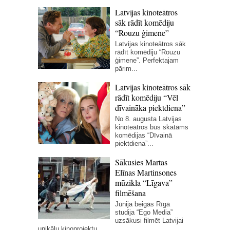
Latvijas kinoteātros
sāk rādīt komēdiju
“Rouzu ģimene”
Latvijas kinoteātros sāk
rādīt komēdiju “Rouzu
ģimene”. Perfektajam
pārim...
Latvijas kinoteātros sāk
rādīt komēdiju “Vēl
dīvaināka piektdiena”
No 8. augusta Latvijas
kinoteātros būs skatāms
komēdijas “Dīvainā
piektdiena”...
Sākusies Martas
Elīnas Martinsones
mūzikla “Līgava”
filmēšana
Jūnija beigās Rīgā
studija “Ego Media”
uzsākusi filmēt Latvijai
unikālu kinoprojektu...