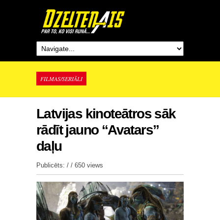
FILMAS/SERIĀLI
Latvijas kinoteātros sāk
rādīt jauno “Avatars”
daļu
Publicēts: / /
650 views