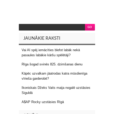
JAUNĀKIE RAKSTI
Vai AI spēj iemācīties blefot labāk nekā
pasaules labākie kāršu spēlētāji?
Rīga šogad svinēs 825. dzimšanas dienu
Kāpēc uzvalkam jāatrodas katra mūsdienīga
vīrieša garderobē?
Ikoniskais Džeks Vaits maija nogalē uzstāsies
Siguldā
A$AP Rocky uzstāsies Rīgā