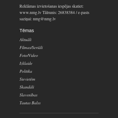
Reklāmas izvietošanas iespējas skatiet:
www.nmg.lv Tālrunis: 26838384 / e-pasts
saziņai: nmg@nmg.lv
Tēmas
Aktuāli
Filmas/Seriāli
Foto/Video
Izklaide
Politika
Sievietēm
Skandāli
Slavenības
Tautas Balss