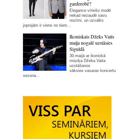
garderobē?
Elegance vīriešu modē
nekad nezaudē savu
nozīmi, un uzvalks
joprojām ir viens no tiem...
Ikoniskais Džeks Vaits
maija nogalē uzstāsies
Siguldā
30.maijā ar ikoniskā
mūziķa Džeka Vaita
uzstāšanos
sāksies vasaras koncertu
sezona...