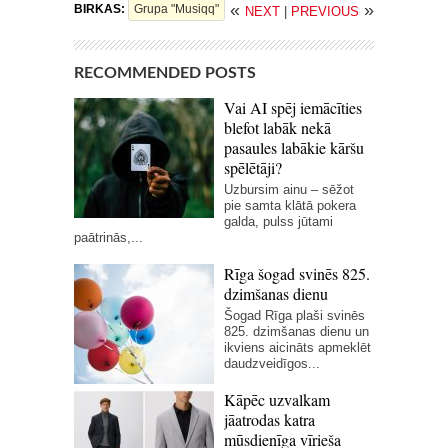
«
»
BIRKAS:
Grupa "Musiqq"
NEXT
|
PREVIOUS
RECOMMENDED POSTS
Vai AI spēj iemācīties
blefot labāk nekā
pasaules labākie kāršu
spēlētāji?
Uzbursim ainu – sēžot
pie samta klātā pokera
galda, pulss jūtami
paātrinās,...
Rīga šogad svinēs 825.
dzimšanas dienu
Šogad Rīga plaši svinēs
825. dzimšanas dienu un
ikviens aicināts apmeklēt
daudzveidīgos...
Kāpēc uzvalkam
jāatrodas katra
mūsdienīga vīrieša