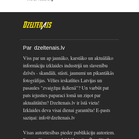
Par dzeltenais.lv
Viss par un ap jaunāko, karstāko un aktuālāko
informāciju izklaides industrijā un slavenību
dzīvēs - skandāli, stāsti, jaunumi un pikantākās
fotogrāfijas. Vēlies ieskatīties Latvijas un
pasaules "zvaigžņu ikdienā"? Un varbūt pat
pats iejusties paparaci lomā un ziņot par
aktualitātēm? Dzeltenais.lv ir īstā vieta!
Izklaides deva visai dienai garantēta! E-pasts
saziņai: info@dzeltenais.lv
Visas autortiesības pieder publikāciju autoriem.