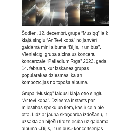
Šodien, 12. decembrī, grupa “Musiqq” laiž
klajā singlu “Ar Tevi kopā” no janvārī
gaidāmā mini albuma “Bijis, ir un būs”.
Vienlaicīgi grupa aicina uz koncertu
koncertzālē “Palladium Rīga” 2023. gada
14. februārī, kur izskanēs grupas
populārākās dziesmas, kā arī
kompozīcijas no topošā albuma.
Grupa “Musiqq” laidusi klajā otro singlu
“Ar tevi kopā”. Dziesma ir stāsts par
mīlestības spēku un tiem, kas ir ceļā pie
otra. Līdz ar jaunā skaņdarba izdošanu, ir
uzsākta arī biļešu tirdzniecība uz gaidāmā
albuma «Bijis, ir un būs» koncertsērijas