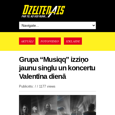
AKTUĀLI
FOTO/VIDEO
IZKLAIDE
Grupa “Musiqq” izziņo
jaunu singlu un koncertu
Valentīna dienā
Publicēts: / /
1177 views