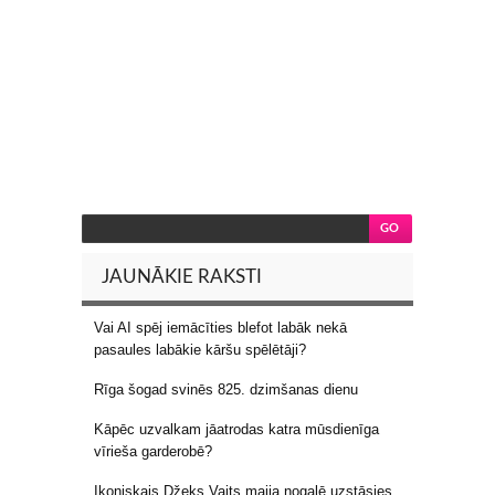
JAUNĀKIE RAKSTI
Vai AI spēj iemācīties blefot labāk nekā
pasaules labākie kāršu spēlētāji?
Rīga šogad svinēs 825. dzimšanas dienu
Kāpēc uzvalkam jāatrodas katra mūsdienīga
vīrieša garderobē?
Ikoniskais Džeks Vaits maija nogalē uzstāsies