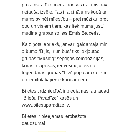
protams, arī koncerta norises datums nav
nejauša izvēle. Tas ir aicinājums kopā ar
mums svinēt mīlestību – pret mūziku, pret
otru un visiem tiem, kas liek mums just,”
mudina grupas solists Emīls Balceris.
Kā ziņots iepriekš, janvārī gaidāmajā mini
albumā “Bijis, ir un būs” tiks iekļautas
grupas “Musiqq” septiņas kompozīcijas,
kuras ir tapušas, iedvesmojoties no
leģendārās grupas “Līvi” populārākajiem
un iemīļotākajiem skaņdarbiem.
Biļetes tirdzniecībā ir pieejamas jau tagad
“Biļešu Paradīze” kasēs un
www.bilesuparadize.lv.
Biļetes ir pieejamas ierobežotā
daudzumā!