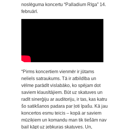
noslēguma koncertu “Palladium Rīga” 14.
februārī.
“Pirms koncertiem vienmēr ir jūtams
neliels satraukums. Tā ir atbildība un
vēlme parādīt vislabāko, ko spējam dot
saviem klausītājiem. Būt uz skatuves un
radīt sinerģiju ar auditoriju, ir tas, kas katru
šo satikšanos padara par ļoti īpašu. Kā jau
koncertos esmu teicis – kopā ar saviem
mūziķiem un komandu man tik tiešām nav
bail kāpt uz jebkuras skatuves. Un,