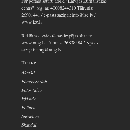
Par portāla saturu atbild "Latvijas Žurnālistikas
centrs", reģ. nr. 40008244310 Tālrunis:
26901441 / e-pasts saziņai: info@lzc.lv /
www.lzc.lv
Reklāmas izvietošanas iespējas skatiet:
www.nmg.lv Tālrunis: 26838384 / e-pasts
saziņai: nmg@nmg.lv
Tēmas
Aktuāli
Filmas/Seriāli
Foto/Video
Izklaide
Politika
Sievietēm
Skandāli