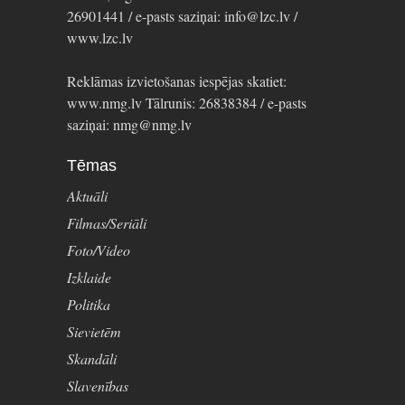
26901441 / e-pasts saziņai: info@lzc.lv /
www.lzc.lv
Reklāmas izvietošanas iespējas skatiet:
www.nmg.lv Tālrunis: 26838384 / e-pasts
saziņai: nmg@nmg.lv
Tēmas
Aktuāli
Filmas/Seriāli
Foto/Video
Izklaide
Politika
Sievietēm
Skandāli
Slavenības