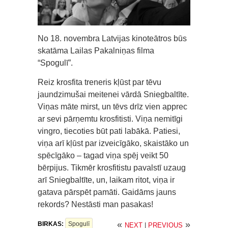
No 18. novembra Latvijas kinoteātros būs
skatāma Lailas Pakalniņas filma
“Spogulī”.
Reiz krosfita treneris kļūst par tēvu
jaundzimušai meitenei vārdā Sniegbaltīte.
Viņas māte mirst, un tēvs drīz vien apprec
ar sevi pārņemtu krosfitisti. Viņa nemitīgi
vingro, tiecoties būt pati labākā. Patiesi,
viņa arī kļūst par izveicīgāko, skaistāko un
spēcīgāko – tagad viņa spēj veikt 50
bērpijus. Tikmēr krosfitistu pavalstī uzaug
arī Sniegbaltīte, un, laikam ritot, viņa ir
gatava pārspēt pamāti. Gaidāms jauns
rekords? Nestāsti man pasakas!
«
»
BIRKAS:
Spogulī
NEXT
|
PREVIOUS