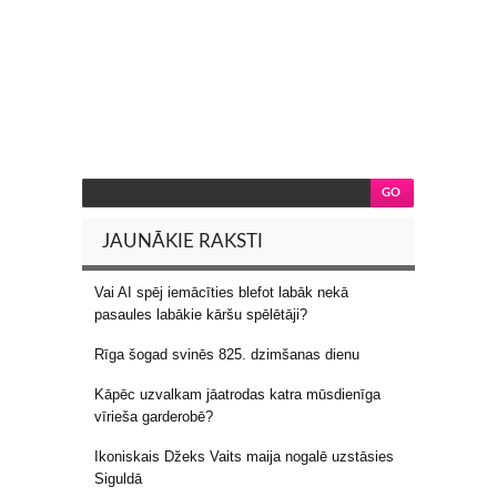
JAUNĀKIE RAKSTI
Vai AI spēj iemācīties blefot labāk nekā
pasaules labākie kāršu spēlētāji?
Rīga šogad svinēs 825. dzimšanas dienu
Kāpēc uzvalkam jāatrodas katra mūsdienīga
vīrieša garderobē?
Ikoniskais Džeks Vaits maija nogalē uzstāsies
Siguldā