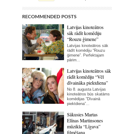
RECOMMENDED POSTS
Latvijas kinoteātros
sāk rādīt komēdiju
“Rouzu ģimene”
Latvijas kinoteātros sāk
rādīt komēdiju “Rouzu
ģimene”. Perfektajam
pārim...
Latvijas kinoteātros sāk
rādīt komēdiju “Vēl
dīvaināka piektdiena”
No 8. augusta Latvijas
kinoteātros būs skatāms
komēdijas “Dīvainā
piektdiena”...
Sākusies Martas
Elīnas Martinsones
mūzikla “Līgava”
filmēšana