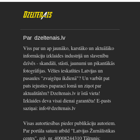
Par dzeltenais.lv
Viss par un ap jaunāko, karstāko un aktuālāko
informāciju izklaides industrijā un slavenību
dzīvēs - skandāli, stāsti, jaunumi un pikantākās
fotogrāfijas. Vēlies ieskatīties Latvijas un
pasaules "zvaigžņu ikdienā"? Un varbūt pat
pats iejusties paparaci lomā un ziņot par
aktualitātēm? Dzeltenais.lv ir īstā vieta!
Izklaides deva visai dienai garantēta! E-pasts
saziņai: info@dzeltenais.lv
Visas autortiesības pieder publikāciju autoriem.
Par portāla saturu atbild "Latvijas Žurnālistikas
centrs", reģ. nr. 40008244310 Tālrunis: