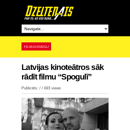
FILMAS/SERIĀLI
Latvijas kinoteātros sāk
rādīt filmu “Spogulī”
Publicēts: / /
693 views