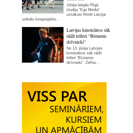
Jūnija beigās Rīgā
studija “Ego Media”
uzsākusi filmēt Latvijai
unikālu kinoprojektu...
Latvijas kinoteātros sāk
rādīt trilleri “Bīstamie
dzīvnieki”
No 13. jūnija Latvijas
kinoteātros sāk rādīt
trilleri “Bīstamie
dzīvnieki”. Zefīra...