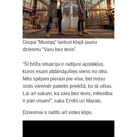
Grupa “Musiqq” laidusi klajā jaunu
dziesmu “Varu bez tevis”.
“Šī brīža situācija ir radījusi apstākļus,
kuros esam attālinājušies viens no otra.
Mēs spējam pierast pie visa, bet mūsu
sirds vienmēr pateiks priekšā, ko tā vēlas.
Lai arī sakam, ka varu bez tevis, mīlestība
ir pāri visam!”, saka Emīls un Marats.
Dziesmai ir radīts arī video klips.