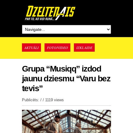
AKTUĀLI
FOTO/VIDEO
IZKLAIDE
Grupa “Musiqq” izdod
jaunu dziesmu “Varu bez
tevis”
Publicēts: / /
1119 views