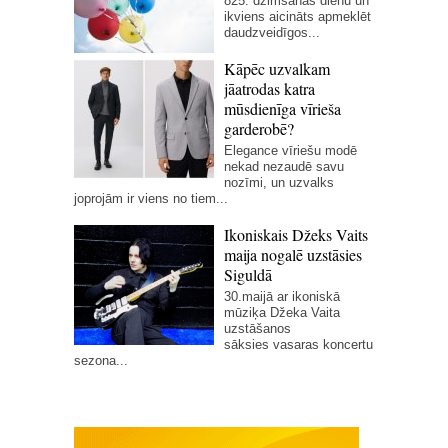
825. dzimšanas dienu un
ikviens aicināts apmeklēt
daudzveidīgos...
Kāpēc uzvalkam
jāatrodas katra
mūsdienīga vīrieša
garderobē?
Elegance vīriešu modē
nekad nezaudē savu
nozīmi, un uzvalks
joprojām ir viens no tiem...
Ikoniskais Džeks Vaits
maija nogalē uzstāsies
Siguldā
30.maijā ar ikoniskā
mūziķa Džeka Vaita
uzstāšanos
sāksies vasaras koncertu
sezona...