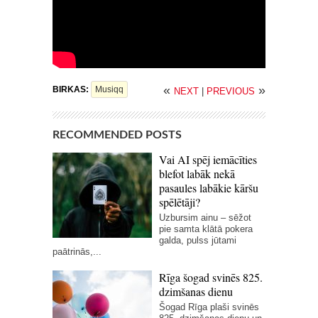
«
»
BIRKAS:
Musiqq
NEXT
|
PREVIOUS
RECOMMENDED POSTS
Vai AI spēj iemācīties
blefot labāk nekā
pasaules labākie kāršu
spēlētāji?
Uzbursim ainu – sēžot
pie samta klātā pokera
galda, pulss jūtami
paātrinās,...
Rīga šogad svinēs 825.
dzimšanas dienu
Šogad Rīga plaši svinēs