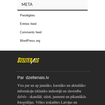
META
Pieslēgties
Entries feed
Comments feed
WordPress.org
Par dzeltenais.lv
Viss par un ap jaunāko, karstāko un aktuālāko
informāciju izklaides industrijā un slavenību
dzīvēs - skandāli, stāsti, jaunumi un pikantākās
fotogrāfijas. Vēlies ieskatīties Latvijas un