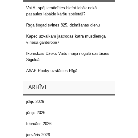
Vai AI spēj iemācīties blefot labāk nekā
pasaules labākie kāršu spēlētāji?
Rīga šogad svinēs 825. dzimšanas dienu
Kāpēc uzvalkam jāatrodas katra mūsdienīga
vīrieša garderobē?
Ikoniskais Džeks Vaits maija nogalē uzstāsies
Siguldā
A$AP Rocky uzstāsies Rīgā
ARHĪVI
jūlijs 2026
jūnijs 2026
februāris 2026
janvāris 2026