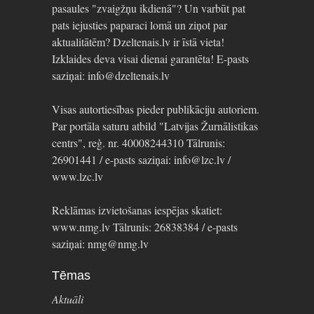
pasaules "zvaigžņu ikdienā"? Un varbūt pat
pats iejusties paparaci lomā un ziņot par
aktualitātēm? Dzeltenais.lv ir īstā vieta!
Izklaides deva visai dienai garantēta! E-pasts
saziņai: info@dzeltenais.lv
Visas autortiesības pieder publikāciju autoriem.
Par portāla saturu atbild "Latvijas Žurnālistikas
centrs", reģ. nr. 40008244310 Tālrunis:
26901441 / e-pasts saziņai: info@lzc.lv /
www.lzc.lv
Reklāmas izvietošanas iespējas skatiet:
www.nmg.lv Tālrunis: 26838384 / e-pasts
saziņai: nmg@nmg.lv
Tēmas
Aktuāli