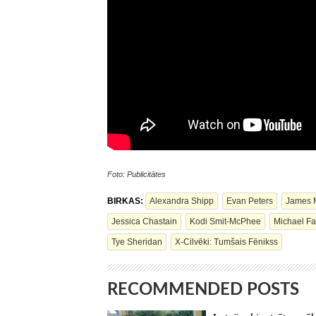
Foto: Publicitātes
BIRKAS:
Alexandra Shipp
Evan Peters
James 
Jessica Chastain
Kodi Smit-McPhee
Michael F
Tye Sheridan
X-Cilvēki: Tumšais Fēnikss
RECOMMENDED POSTS