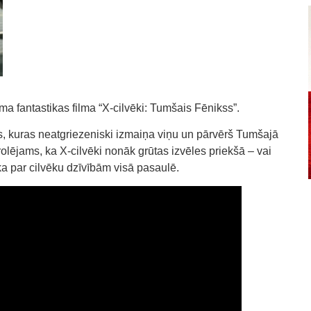
āma fantastikas filma “X-cilvēki: Tumšais Fēnikss”.
, kuras neatgriezeniski izmaiņa viņu un pārvērš Tumšajā
rolējams, ka X-cilvēki nonāk grūtas izvēles priekšā – vai
a par cilvēku dzīvībām visā pasaulē.