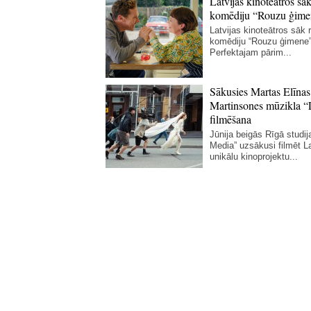
Latvijas kinoteātros sāk
komēdiju “Rouzu ģime
Latvijas kinoteātros sāk r
komēdiju “Rouzu ģimene”
Perfektajam pārim...
Sākusies Martas Elīnas
Martinsones mūzikla “
filmēšana
Jūnija beigās Rīgā studij
Media” uzsākusi filmēt La
unikālu kinoprojektu...