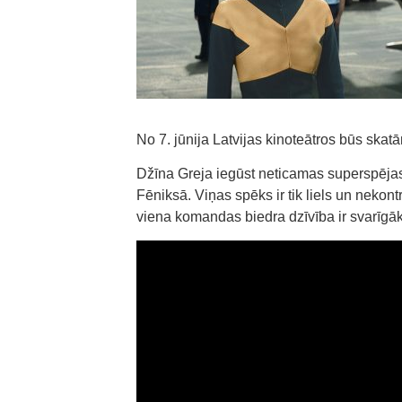
No 7. jūnija Latvijas kinoteātros būs skat
Džīna Greja iegūst neticamas superspējas
Fēniksā. Viņas spēks ir tik liels un nekont
viena komandas biedra dzīvība ir svarīgāk