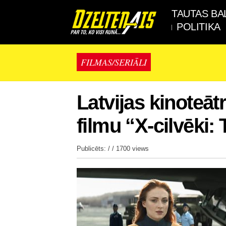
TAUTAS BA
POLITIKA
FILMAS/SERIĀLI
Latvijas kinoteāt
filmu “X-cilvēki
Publicēts: / /
1700 views