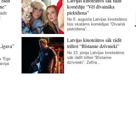
 rādīt
Latvijas kinoteātros sāk rādīt
ne”
komēdiju “Vēl dīvaināka
piektdiena”
ādīt
.
No 8. augusta Latvijas kinoteātros
būs skatāms komēdijas “Dīvainā
piektdiena”...
Latvijas kinoteātros sāk rādīt
Līgava”
trilleri “Bīstamie dzīvnieki”
No 13. jūnija Latvijas kinoteātros
sāk rādīt trilleri “Bīstamie
a “Ego
dzīvnieki”. Zefīra...
tvijai