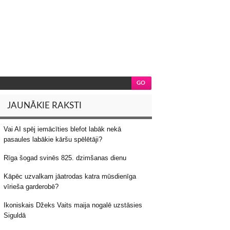
JAUNĀKIE RAKSTI
Vai AI spēj iemācīties blefot labāk nekā
pasaules labākie kāršu spēlētāji?
Rīga šogad svinēs 825. dzimšanas dienu
Kāpēc uzvalkam jāatrodas katra mūsdienīga
vīrieša garderobē?
Ikoniskais Džeks Vaits maija nogalē uzstāsies
Siguldā