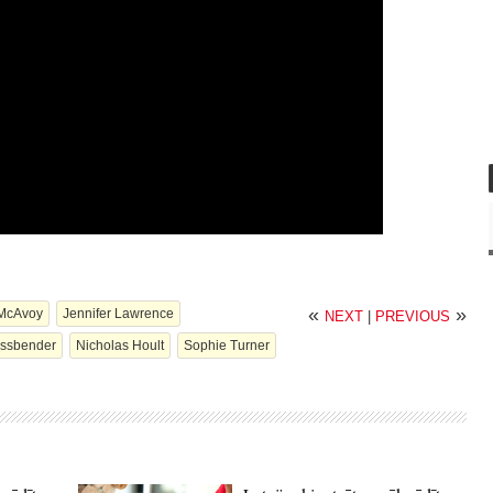
«
»
McAvoy
Jennifer Lawrence
NEXT
|
PREVIOUS
assbender
Nicholas Hoult
Sophie Turner