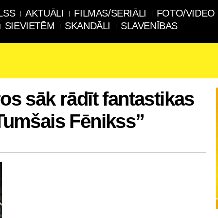
LSS
AKTUĀLI
FILMAS/SERIĀLI
FOTO/VIDEO
SIEVIETĒM
SKANDĀLI
SLAVENĪBAS
ros sāk rādīt fantastikas
: Tumšais Fēnikss”