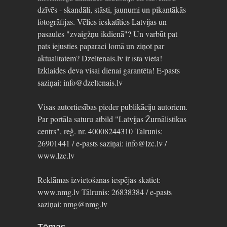
dzīvēs - skandāli, stāsti, jaunumi un pikantākās
fotogrāfijas. Vēlies ieskatīties Latvijas un
pasaules "zvaigžņu ikdienā"? Un varbūt pat
pats iejusties paparaci lomā un ziņot par
aktualitātēm? Dzeltenais.lv ir īstā vieta!
Izklaides deva visai dienai garantēta! E-pasts
saziņai: info@dzeltenais.lv
Visas autortiesības pieder publikāciju autoriem.
Par portāla saturu atbild "Latvijas Žurnālistikas
centrs", reģ. nr. 40008244310 Tālrunis:
26901441 / e-pasts saziņai: info@lzc.lv /
www.lzc.lv
Reklāmas izvietošanas iespējas skatiet:
www.nmg.lv Tālrunis: 26838384 / e-pasts
saziņai: nmg@nmg.lv