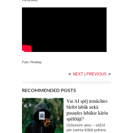
Foto: Pixabay
«
»
NEXT
|
PREVIOUS
RECOMMENDED POSTS
Vai AI spēj iemācīties
blefot labāk nekā
pasaules labākie kāršu
spēlētāji?
Uzbursim ainu – sēžot
pie samta klātā pokera