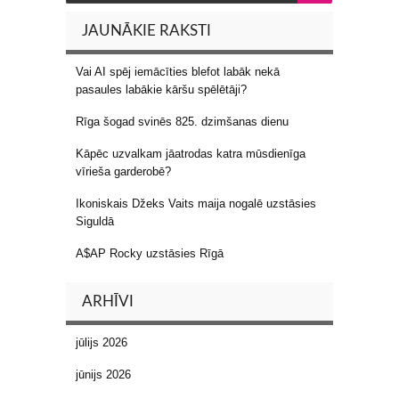
JAUNĀKIE RAKSTI
Vai AI spēj iemācīties blefot labāk nekā
pasaules labākie kāršu spēlētāji?
Rīga šogad svinēs 825. dzimšanas dienu
Kāpēc uzvalkam jāatrodas katra mūsdienīga
vīrieša garderobē?
Ikoniskais Džeks Vaits maija nogalē uzstāsies
Siguldā
A$AP Rocky uzstāsies Rīgā
ARHĪVI
jūlijs 2026
jūnijs 2026