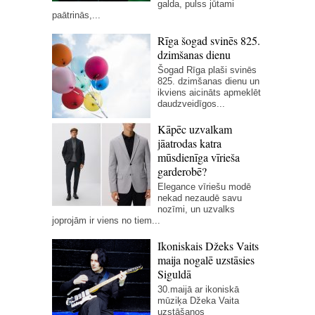
galda, pulss jūtami
paātrinās,...
Rīga šogad svinēs 825.
dzimšanas dienu
Šogad Rīga plaši svinēs
825. dzimšanas dienu un
ikviens aicināts apmeklēt
daudzveidīgos...
Kāpēc uzvalkam
jāatrodas katra
mūsdienīga vīrieša
garderobē?
Elegance vīriešu modē
nekad nezaudē savu
nozīmi, un uzvalks
joprojām ir viens no tiem...
Ikoniskais Džeks Vaits
maija nogalē uzstāsies
Siguldā
30.maijā ar ikoniskā
mūziķa Džeka Vaita
uzstāšanos