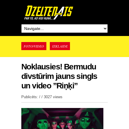
FOTO/VIDEO
IZKLAIDE
Noklausies! Bermudu
divstūrim jauns singls
un video ”Riņķi”
Publicēts: / /
3027 views