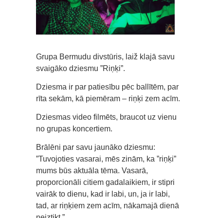
Grupa Bermudu divstūris, laiž klajā savu
svaigāko dziesmu ”Riņķi”.
Dziesma ir par patiesību pēc ballītēm, par
rīta sekām, kā piemēram – riņķi zem acīm.
Dziesmas video filmēts, braucot uz vienu
no grupas koncertiem.
Brālēni par savu jaunāko dziesmu:
”Tuvojoties vasarai, mēs zinām, ka ”riņķi”
mums būs aktuāla tēma. Vasarā,
proporcionāli citiem gadalaikiem, ir stipri
vairāk to dienu, kad ir labi, un, ja ir labi,
tad, ar riņķiem zem acīm, nākamajā dienā
neiztikt.”