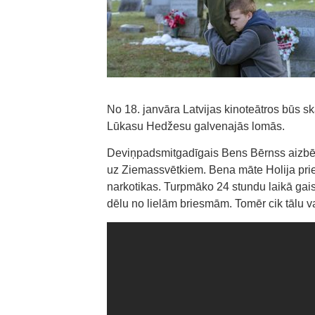
No 18. janvāra Latvijas kinoteātros būs s
Lūkasu Hedžesu galvenajās lomās.
Deviņpadsmitgadīgais Bens Bērnss aizbēg n
uz Ziemassvētkiem. Bena māte Holija priecā
narkotikas. Turpmāko 24 stundu laikā gai
dēlu no lielām briesmām. Tomēr cik tālu va