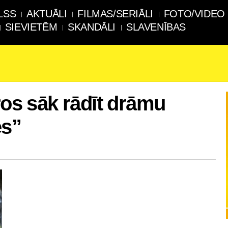
LSS
AKTUĀLI
FILMAS/SERIĀLI
FOTO/VIDEO
SIEVIETĒM
SKANDĀLI
SLAVENĪBAS
ros sāk rādīt drāmu
es”