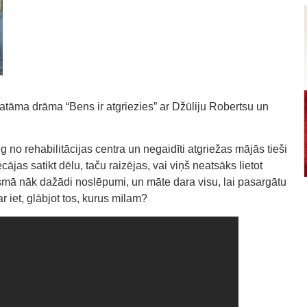
katāma drāma “Bens ir atgriezies” ar Džūliju Robertsu un
o rehabilitācijas centra un negaidīti atgriežas mājās tieši
jas satikt dēlu, taču raizējas, vai viņš neatsāks lietot
smā nāk dažādi noslēpumi, un māte dara visu, lai pasargātu
r iet, glābjot tos, kurus mīlam?