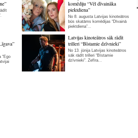
ne”
komēdiju “Vēl dīvaināka
piektdiena”
ādīt
.
No 8. augusta Latvijas kinoteātros
būs skatāms komēdijas “Dīvainā
piektdiena”...
Latvijas kinoteātros sāk rādīt
Līgava”
trilleri “Bīstamie dzīvnieki”
No 13. jūnija Latvijas kinoteātros
sāk rādīt trilleri “Bīstamie
a “Ego
dzīvnieki”. Zefīra...
tvijai