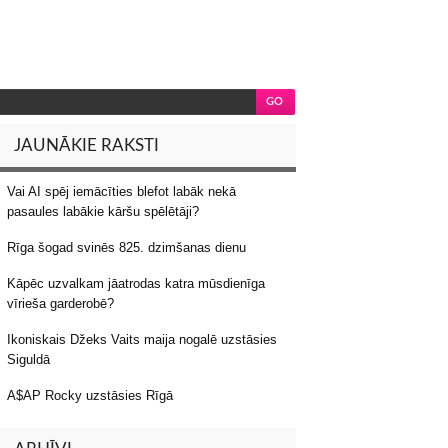
JAUNĀKIE RAKSTI
Vai AI spēj iemācīties blefot labāk nekā
pasaules labākie kāršu spēlētāji?
Rīga šogad svinēs 825. dzimšanas dienu
Kāpēc uzvalkam jāatrodas katra mūsdienīga
vīrieša garderobē?
Ikoniskais Džeks Vaits maija nogalē uzstāsies
Siguldā
A$AP Rocky uzstāsies Rīgā