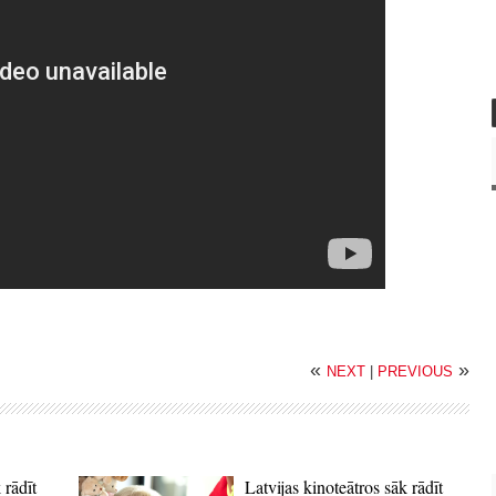
«
»
NEXT
|
PREVIOUS
 rādīt
Latvijas kinoteātros sāk rādīt