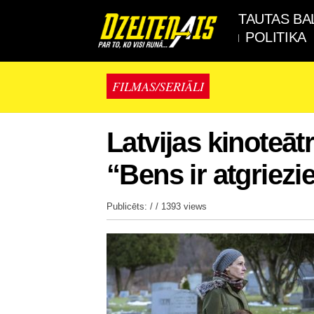
TAUTAS BA
POLITIKA
FILMAS/SERIĀLI
Latvijas kinoteāt
“Bens ir atgriezi
Publicēts: / /
1393 views