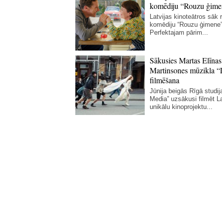
komēdiju “Rouzu ģime
Latvijas kinoteātros sāk r
komēdiju “Rouzu ģimene”
Perfektajam pārim...
Sākusies Martas Elīnas
Martinsones mūzikla “
filmēšana
Jūnija beigās Rīgā studij
Media” uzsākusi filmēt La
unikālu kinoprojektu...