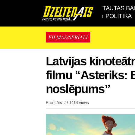
TAUTAS BA
POLITIKA
FILMAS/SERIĀLI
Latvijas kinoteāt
filmu “Asteriks:
noslēpums”
Publicēts: / /
1418 views