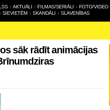
LSS
AKTUĀLI
FILMAS/SERIĀLI
FOTO/VIDEO
SIEVIETĒM
SKANDĀLI
SLAVENĪBAS
ros sāk rādīt animācijas
 Brīnumdziras