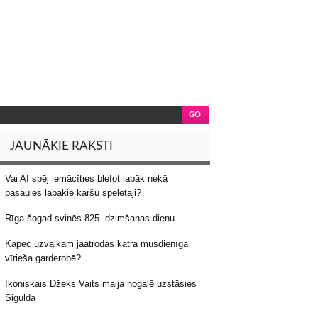
JAUNĀKIE RAKSTI
Vai AI spēj iemācīties blefot labāk nekā
pasaules labākie kāršu spēlētāji?
Rīga šogad svinēs 825. dzimšanas dienu
Kāpēc uzvalkam jāatrodas katra mūsdienīga
vīrieša garderobē?
Ikoniskais Džeks Vaits maija nogalē uzstāsies
Siguldā