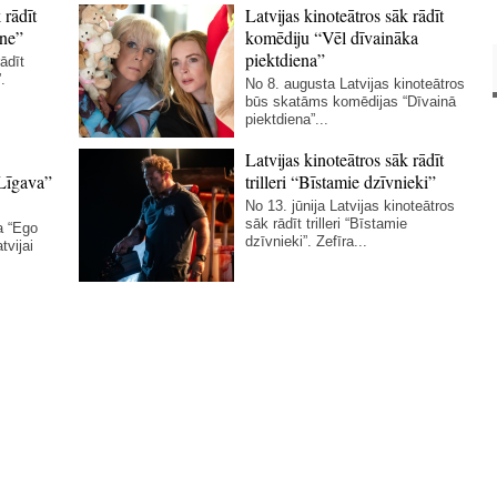
 rādīt
Latvijas kinoteātros sāk rādīt
ne”
komēdiju “Vēl dīvaināka
piektdiena”
ādīt
.
No 8. augusta Latvijas kinoteātros
būs skatāms komēdijas “Dīvainā
piektdiena”...
Latvijas kinoteātros sāk rādīt
Līgava”
trilleri “Bīstamie dzīvnieki”
No 13. jūnija Latvijas kinoteātros
sāk rādīt trilleri “Bīstamie
a “Ego
dzīvnieki”. Zefīra...
tvijai