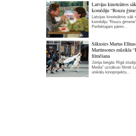
Latvijas kinoteātros sāk
komēdiju “Rouzu ģime
Latvijas kinoteātros sāk r
komēdiju “Rouzu ģimene”
Perfektajam pārim...
Sākusies Martas Elīnas
Martinsones mūzikla “
filmēšana
Jūnija beigās Rīgā studij
Media” uzsākusi filmēt La
unikālu kinoprojektu...