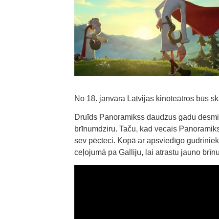
No 18. janvāra Latvijas kinoteātros būs s
Druīds Panoramikss daudzus gadu desmitu
brīnumdziru. Taču, kad vecais Panoramikss 
sev pēcteci. Kopā ar apsviedīgo gudriniek
ceļojumā pa Galliju, lai atrastu jauno br