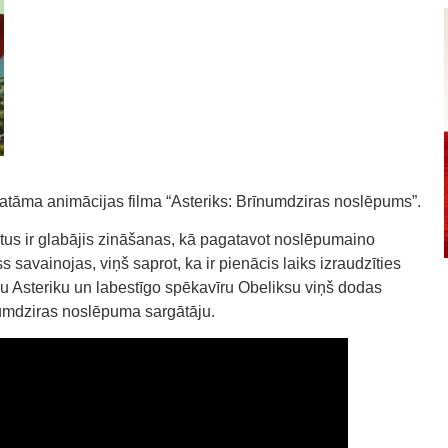
katāma animācijas filma “Asteriks: Brīnumdziras noslēpums”.
s ir glabājis zināšanas, kā pagatavot noslēpumaino
savainojas, viņš saprot, ka ir pienācis laiks izraudzīties
u Asteriku un labestīgo spēkavīru Obeliksu viņš dodas
īnumdziras noslēpuma sargātāju.