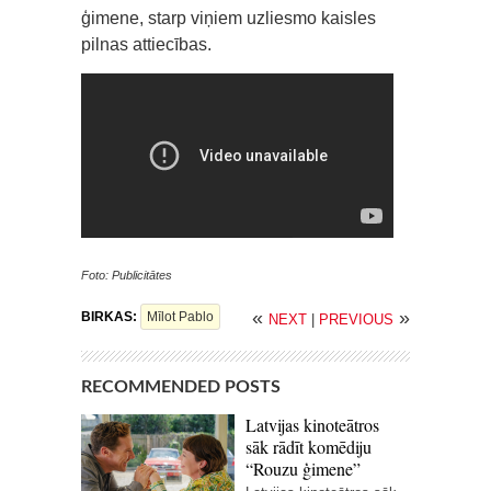
ģimene, starp viņiem uzliesmo kaisles
pilnas attiecības.
Foto: Publicitātes
«
»
BIRKAS:
Mīlot Pablo
NEXT
|
PREVIOUS
RECOMMENDED POSTS
Latvijas kinoteātros
sāk rādīt komēdiju
“Rouzu ģimene”