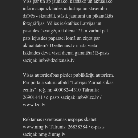
Viss par un ap jaunāko, karstāko un aktuālāko
informāciju izklaides industrijā un slavenību
dzīvēs - skandāli, stāsti, jaunumi un pikantākās
fotogrāfijas. Vēlies ieskatīties Latvijas un
pasaules "zvaigžņu ikdienā"? Un varbūt pat
pats iejusties paparaci lomā un ziņot par
aktualitātēm? Dzeltenais.lv ir īstā vieta!
Izklaides deva visai dienai garantēta! E-pasts
saziņai: info@dzeltenais.lv
Visas autortiesības pieder publikāciju autoriem.
Par portāla saturu atbild "Latvijas Žurnālistikas
centrs", reģ. nr. 40008244310 Tālrunis:
26901441 / e-pasts saziņai: info@lzc.lv /
www.lzc.lv
Reklāmas izvietošanas iespējas skatiet:
www.nmg.lv Tālrunis: 26838384 / e-pasts
saziņai: nmg@nmg.lv