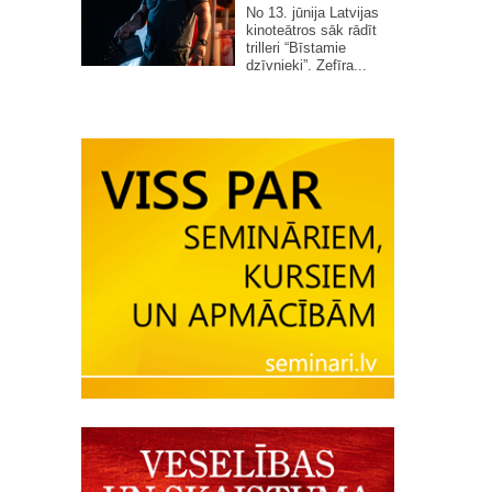
No 13. jūnija Latvijas
kinoteātros sāk rādīt
trilleri “Bīstamie
dzīvnieki”. Zefīra...