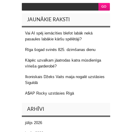
JAUNĀKIE RAKSTI
Vai AI spēj iemācīties blefot labāk nekā
pasaules labākie kāršu spēlētāji?
Rīga šogad svinēs 825. dzimšanas dienu
Kāpēc uzvalkam jāatrodas katra mūsdienīga
vīrieša garderobē?
Ikoniskais Džeks Vaits maija nogalē uzstāsies
Siguldā
A$AP Rocky uzstāsies Rīgā
ARHĪVI
jūlijs 2026