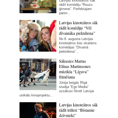
Latvijas kinoteātros sāk
rādīt komēdiju “Rouzu
ģimene”. Perfektajam
pārim...
Latvijas kinoteātros sāk
rādīt komēdiju “Vēl
dīvaināka piektdiena”
No 8. augusta Latvijas
kinoteātros būs skatāms
komēdijas “Dīvainā
piektdiena”...
Sākusies Martas
Elīnas Martinsones
mūzikla “Līgava”
filmēšana
Jūnija beigās Rīgā
studija “Ego Media”
uzsākusi filmēt Latvijai
unikālu kinoprojektu...
Latvijas kinoteātros sāk
rādīt trilleri “Bīstamie
dzīvnieki”