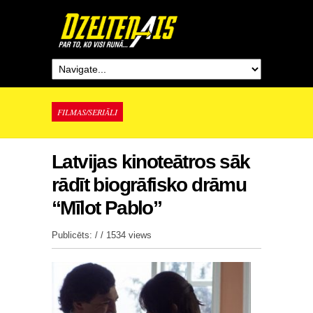
FILMAS/SERIĀLI
Latvijas kinoteātros sāk
rādīt biogrāfisko drāmu
“Mīlot Pablo”
Publicēts: / /
1534 views