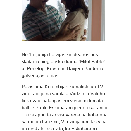
No 15. jūnija Latvijas kinoteātros būs
skatāma biogrāfiskā drāma “Mīlot Pablo”
ar Penelopi Krusu un Havjeru Bardemu
galvenajās lomās.
Pazīstamā Kolumbijas žurnāliste un TV
ziņu raidījuma vadītāja Virdžīnija Valeho
tiek uzaicināta īpašiem viesiem domātā
ballītē Pablo Eskobaram piederošā rančo.
Tikusi apburta ar visuvarenā narkobarona
šarmu un harizmu, Virdžīnija iemīlas viņā
un neskatoties uz to, ka Eskobaram ir