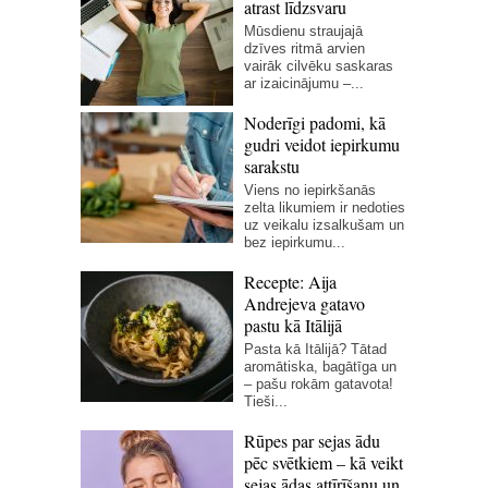
atrast līdzsvaru
Mūsdienu straujajā
dzīves ritmā arvien
vairāk cilvēku saskaras
ar izaicinājumu –...
Noderīgi padomi, kā
gudri veidot iepirkumu
sarakstu
Viens no iepirkšanās
zelta likumiem ir nedoties
uz veikalu izsalkušam un
bez iepirkumu...
Recepte: Aija
Andrejeva gatavo
pastu kā Itālijā
Pasta kā Itālijā? Tātad
aromātiska, bagātīga un
– pašu rokām gatavota!
Tieši...
Rūpes par sejas ādu
pēc svētkiem – kā veikt
sejas ādas attīrīšanu un