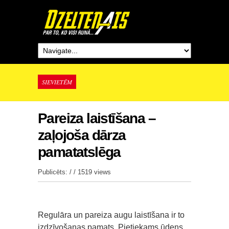
SIEVIETĒM
Pareiza laistīšana –
zaļojoša dārza
pamatatslēga
Publicēts: / /
1519 views
Regulāra un pareiza augu laistīšana ir to
izdzīvošanas pamats. Pietiekams ūdens