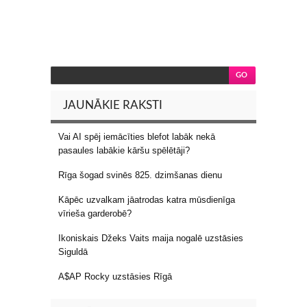
JAUNĀKIE RAKSTI
Vai AI spēj iemācīties blefot labāk nekā
pasaules labākie kāršu spēlētāji?
Rīga šogad svinēs 825. dzimšanas dienu
Kāpēc uzvalkam jāatrodas katra mūsdienīga
vīrieša garderobē?
Ikoniskais Džeks Vaits maija nogalē uzstāsies
Siguldā
A$AP Rocky uzstāsies Rīgā