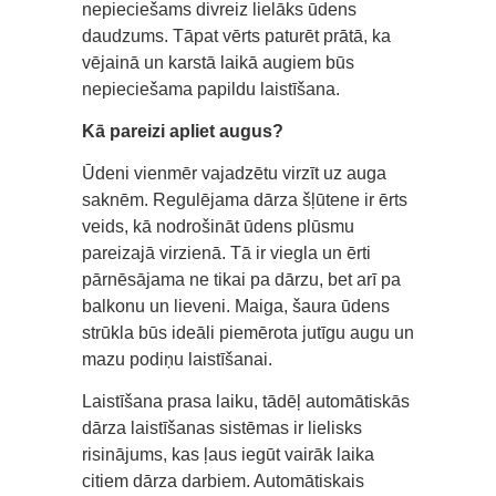
nepieciešams divreiz lielāks ūdens
daudzums. Tāpat vērts paturēt prātā, ka
vējainā un karstā laikā augiem būs
nepieciešama papildu laistīšana.
Kā pareizi apliet augus?
Ūdeni vienmēr vajadzētu virzīt uz auga
saknēm. Regulējama dārza šļūtene ir ērts
veids, kā nodrošināt ūdens plūsmu
pareizajā virzienā. Tā ir viegla un ērti
pārnēsājama ne tikai pa dārzu, bet arī pa
balkonu un lieveni. Maiga, šaura ūdens
strūkla būs ideāli piemērota jutīgu augu un
mazu podiņu laistīšanai.
Laistīšana prasa laiku, tādēļ automātiskās
dārza laistīšanas sistēmas ir lielisks
risinājums, kas ļaus iegūt vairāk laika
citiem dārza darbiem. Automātiskais