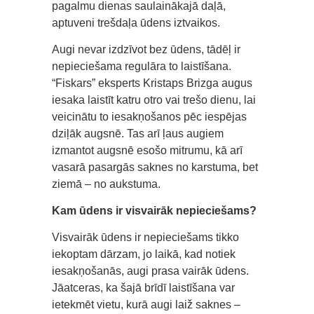
pagalmu dienas saulainākajā daļā,
aptuveni trešdaļa ūdens iztvaikos.
Augi nevar izdzīvot bez ūdens, tādēļ ir
nepieciešama regulāra to laistīšana.
“Fiskars” eksperts Kristaps Brizga augus
iesaka laistīt katru otro vai trešo dienu, lai
veicinātu to iesakņošanos pēc iespējas
dziļāk augsnē. Tas arī ļaus augiem
izmantot augsnē esošo mitrumu, kā arī
vasarā pasargās saknes no karstuma, bet
ziemā – no aukstuma.
Kam ūdens ir visvairāk nepieciešams?
Visvairāk ūdens ir nepieciešams tikko
iekoptam dārzam, jo laikā, kad notiek
iesakņošanās, augi prasa vairāk ūdens.
Jāatceras, ka šajā brīdī laistīšana var
ietekmēt vietu, kurā augi laiž saknes –