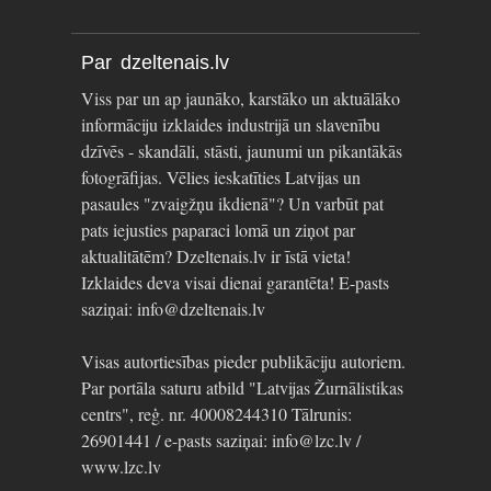
Par dzeltenais.lv
Viss par un ap jaunāko, karstāko un aktuālāko
informāciju izklaides industrijā un slavenību
dzīvēs - skandāli, stāsti, jaunumi un pikantākās
fotogrāfijas. Vēlies ieskatīties Latvijas un
pasaules "zvaigžņu ikdienā"? Un varbūt pat
pats iejusties paparaci lomā un ziņot par
aktualitātēm? Dzeltenais.lv ir īstā vieta!
Izklaides deva visai dienai garantēta! E-pasts
saziņai: info@dzeltenais.lv
Visas autortiesības pieder publikāciju autoriem.
Par portāla saturu atbild "Latvijas Žurnālistikas
centrs", reģ. nr. 40008244310 Tālrunis:
26901441 / e-pasts saziņai: info@lzc.lv /
www.lzc.lv