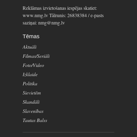
Reklāmas izvietošanas iespējas skatiet:
www.nmg.lv Tālrunis: 26838384 / e-pasts
saziņai: nmg@nmg.lv
Tēmas
Aktuāli
Filmas/Seriāli
Foto/Video
Izklaide
Politika
Sievietēm
Skandāli
Slavenības
Tautas Balss