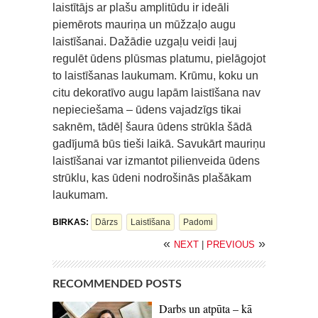
laistītājs ar plašu amplitūdu ir ideāli
piemērots mauriņa un mūžzaļo augu
laistīšanai. Dažādie uzgaļu veidi ļauj
regulēt ūdens plūsmas platumu, pielāgojot
to laistīšanas laukumam. Krūmu, koku un
citu dekoratīvo augu lapām laistīšana nav
nepieciešama – ūdens vajadzīgs tikai
saknēm, tādēļ šaura ūdens strūkla šādā
gadījumā būs tieši laikā. Savukārt mauriņu
laistīšanai var izmantot pilienveida ūdens
strūklu, kas ūdeni nodrošinās plašākam
laukumam.
BIRKAS:
Dārzs
Laistīšana
Padomi
«
»
NEXT
|
PREVIOUS
RECOMMENDED POSTS
Darbs un atpūta – kā