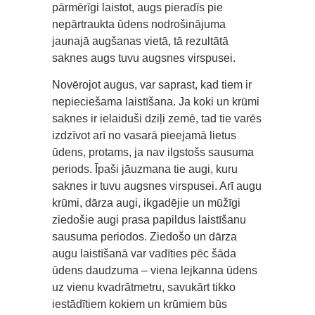
pārmērīgi laistot, augs pieradīs pie
nepārtraukta ūdens nodrošinājuma
jaunajā augšanas vietā, tā rezultātā
saknes augs tuvu augsnes virspusei.
Novērojot augus, var saprast, kad tiem ir
nepieciešama laistīšana. Ja koki un krūmi
saknes ir ielaiduši dziļi zemē, tad tie varēs
izdzīvot arī no vasarā pieejamā lietus
ūdens, protams, ja nav ilgstošs sausuma
periods. Īpaši jāuzmana tie augi, kuru
saknes ir tuvu augsnes virspusei. Arī augu
krūmi, dārza augi, ikgadējie un mūžīgi
ziedošie augi prasa papildus laistīšanu
sausuma periodos. Ziedošo un dārza
augu laistīšanā var vadīties pēc šāda
ūdens daudzuma – viena lejkanna ūdens
uz vienu kvadrātmetru, savukārt tikko
iestādītiem kokiem un krūmiem būs