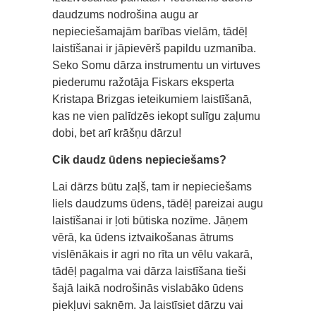
daudzums nodrošina augu ar
nepieciešamajām barības vielām, tādēļ
laistīšanai ir jāpievērš papildu uzmanība.
Seko Somu dārza instrumentu un virtuves
piederumu ražotāja Fiskars eksperta
Kristapa Brizgas ieteikumiem laistīšanā,
kas ne vien palīdzēs iekopt sulīgu zaļumu
dobi, bet arī krāšņu dārzu!
Cik daudz ūdens nepieciešams?
Lai dārzs būtu zaļš, tam ir nepieciešams
liels daudzums ūdens, tādēļ pareizai augu
laistīšanai ir ļoti būtiska nozīme. Jāņem
vērā, ka ūdens iztvaikošanas ātrums
vislēnākais ir agri no rīta un vēlu vakarā,
tādēļ pagalma vai dārza laistīšana tieši
šajā laikā nodrošinās vislabāko ūdens
piekļuvi saknēm. Ja laistīsiet dārzu vai