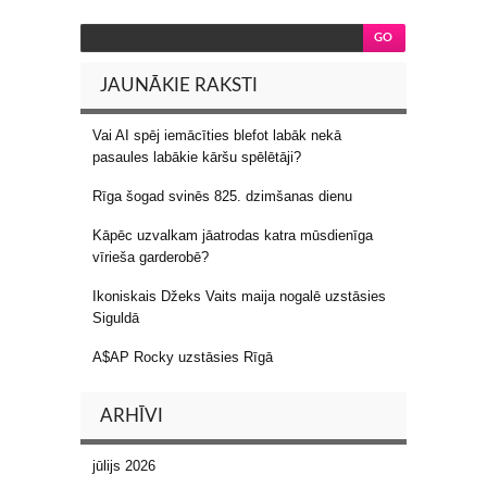
JAUNĀKIE RAKSTI
Vai AI spēj iemācīties blefot labāk nekā
pasaules labākie kāršu spēlētāji?
Rīga šogad svinēs 825. dzimšanas dienu
Kāpēc uzvalkam jāatrodas katra mūsdienīga
vīrieša garderobē?
Ikoniskais Džeks Vaits maija nogalē uzstāsies
Siguldā
A$AP Rocky uzstāsies Rīgā
ARHĪVI
jūlijs 2026