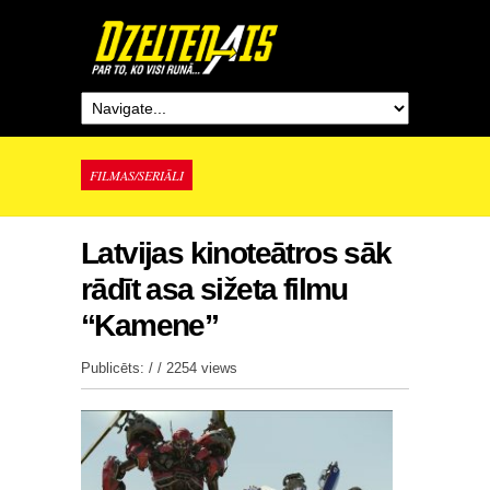
FILMAS/SERIĀLI
Latvijas kinoteātros sāk
rādīt asa sižeta filmu
“Kamene”
Publicēts: / /
2254 views