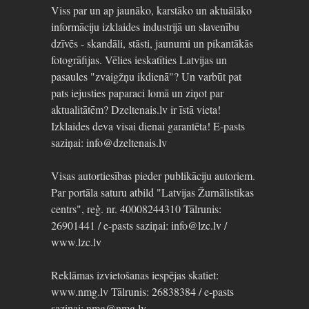
Viss par un ap jaunāko, karstāko un aktuālāko
informāciju izklaides industrijā un slavenību
dzīvēs - skandāli, stāsti, jaunumi un pikantākās
fotogrāfijas. Vēlies ieskatīties Latvijas un
pasaules "zvaigžņu ikdienā"? Un varbūt pat
pats iejusties paparaci lomā un ziņot par
aktualitātēm? Dzeltenais.lv ir īstā vieta!
Izklaides deva visai dienai garantēta! E-pasts
saziņai: info@dzeltenais.lv
Visas autortiesības pieder publikāciju autoriem.
Par portāla saturu atbild "Latvijas Žurnālistikas
centrs", reģ. nr. 40008244310 Tālrunis:
26901441 / e-pasts saziņai: info@lzc.lv /
www.lzc.lv
Reklāmas izvietošanas iespējas skatiet:
www.nmg.lv Tālrunis: 26838384 / e-pasts
saziņai: nmg@nmg.lv