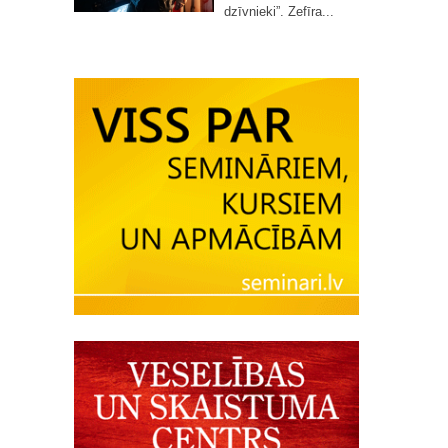
dzīvnieki”. Zefīra...