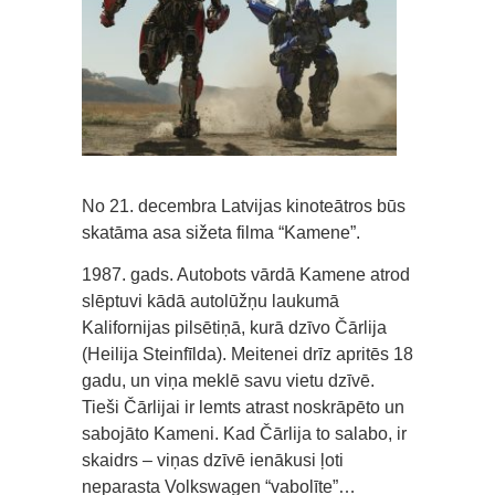
No 21. decembra Latvijas kinoteātros būs
skatāma asa sižeta filma “Kamene”.
1987. gads. Autobots vārdā Kamene atrod
slēptuvi kādā autolūžņu laukumā
Kalifornijas pilsētiņā, kurā dzīvo Čārlija
(Heilija Steinfīlda). Meitenei drīz apritēs 18
gadu, un viņa meklē savu vietu dzīvē.
Tieši Čārlijai ir lemts atrast noskrāpēto un
sabojāto Kameni. Kad Čārlija to salabo, ir
skaidrs – viņas dzīvē ienākusi ļoti
neparasta Volkswagen “vabolīte”…