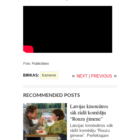
Foto: Publicitātes
«
»
BIRKAS:
Kamene
NEXT
|
PREVIOUS
RECOMMENDED POSTS
Latvijas kinoteātros
sāk rādīt komēdiju
“Rouzu ģimene”
Latvijas kinoteātros sāk
rādīt komēdiju “Rouzu
ģimene”. Perfektajam