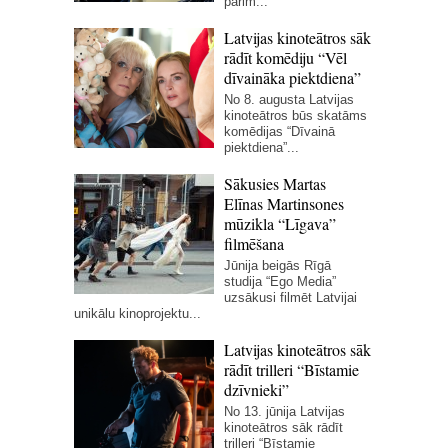
pārim...
Latvijas kinoteātros sāk
rādīt komēdiju “Vēl
dīvaināka piektdiena”
No 8. augusta Latvijas
kinoteātros būs skatāms
komēdijas “Dīvainā
piektdiena”...
Sākusies Martas
Elīnas Martinsones
mūzikla “Līgava”
filmēšana
Jūnija beigās Rīgā
studija “Ego Media”
uzsākusi filmēt Latvijai
unikālu kinoprojektu...
Latvijas kinoteātros sāk
rādīt trilleri “Bīstamie
dzīvnieki”
No 13. jūnija Latvijas
kinoteātros sāk rādīt
trilleri “Bīstamie