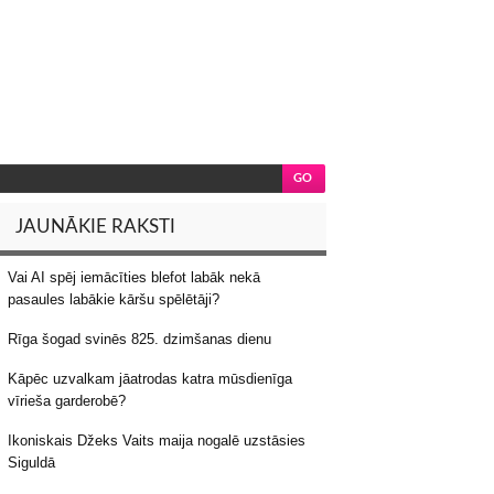
JAUNĀKIE RAKSTI
Vai AI spēj iemācīties blefot labāk nekā
pasaules labākie kāršu spēlētāji?
Rīga šogad svinēs 825. dzimšanas dienu
Kāpēc uzvalkam jāatrodas katra mūsdienīga
vīrieša garderobē?
Ikoniskais Džeks Vaits maija nogalē uzstāsies
Siguldā