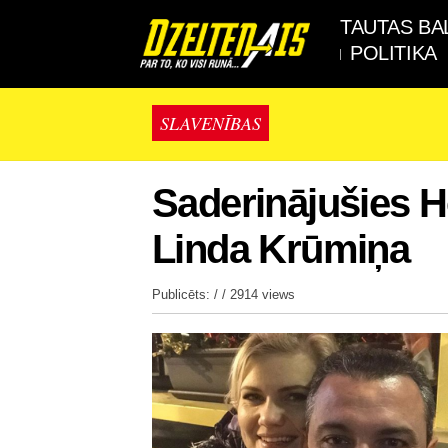
TAUTAS BA
POLITIKA
SLAVENĪBAS
Saderinājušies 
Linda Krūmiņa
Publicēts: / /
2914 views