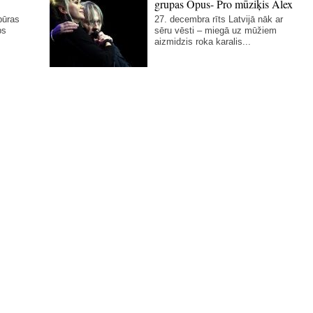
grupas Opus- Pro mūziķis Alex
pūras
27. decembra rīts Latvijā nāk ar
ps
sēru vēsti – miegā uz mūžiem
aizmidzis roka karalis...