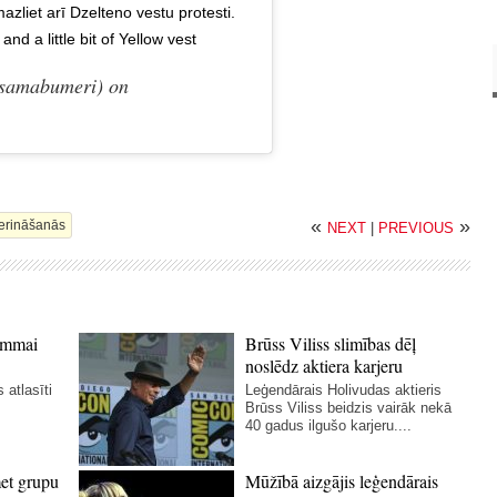
zliet arī Dzelteno vestu protesti.
nd a little bit of Yellow vest
amabumeri) on
«
»
erināšanās
NEXT
|
PREVIOUS
rammai
Brūss Viliss slimības dēļ
noslēdz aktiera karjeru
 atlasīti
Leģendārais Holivudas aktieris
Brūss Viliss beidzis vairāk nekā
40 gadus ilgušo karjeru....
et grupu
Mūžībā aizgājis leģendārais