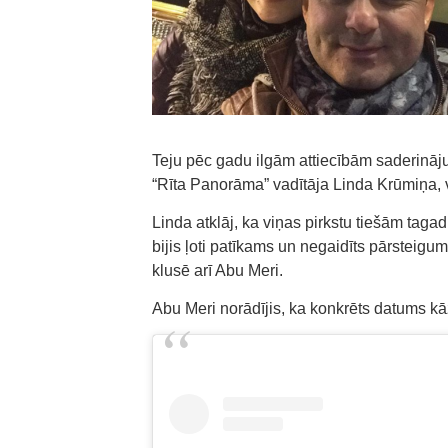
Teju pēc gadu ilgām attiecībām saderināj
“Rīta Panorāma” vadītāja Linda Krūmiņa, v
Linda atklāj, ka viņas pirkstu tiešām taga
bijis ļoti patīkams un negaidīts pārsteigums
klusē arī Abu Meri.
Abu Meri norādījis, ka konkrēts datums kā