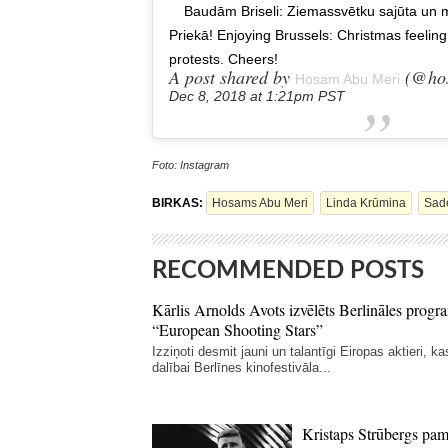
Baudām Briseli: Ziemassvētku sajūta un ma
Priekā! Enjoying Brussels: Christmas feeling a
protests. Cheers!
A post shared by
(@hos
Hosam Abu Meri
Dec 8, 2018 at 1:21pm PST
Foto: Instagram
BIRKAS:
Hosams Abu Meri
Linda Krūmina
Sad
RECOMMENDED POSTS
Kārlis Arnolds Avots izvēlēts Berlināles prog
“European Shooting Stars”
Izziņoti desmit jauni un talantīgi Eiropas aktieri, kas
dalībai Berlīnes kinofestivāla...
Kristaps Strūbergs pam