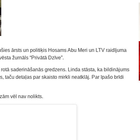
ušies ārsts un politiķis Hosams Abu Meri un LTV raidījuma
ēsta žurnāls “Privātā Dzīve”.
d rotā saderināšanās gredzens. Linda stāsta, ka bildinājums
, taču detaļas par skaisto mirkli neatklāj. Par īpašo brīdi
zām vēl nav nolikts.