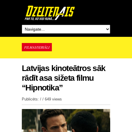
FILMAS/SERIĀLI
Latvijas kinoteātros sāk
rādīt asa sižeta filmu
“Hipnotika”
Publicēts: / /
649 views