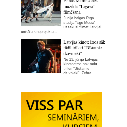
Elīnas Martinsones
mūzikla “Līgava”
filmēšana
Jūnija beigās Rīgā
studija “Ego Media”
uzsākusi filmēt Latvijai
unikālu kinoprojektu...
Latvijas kinoteātros sāk
rādīt trilleri “Bīstamie
dzīvnieki”
No 13. jūnija Latvijas
kinoteātros sāk rādīt
trilleri “Bīstamie
dzīvnieki”. Zefīra...