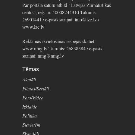
Par portāla saturu atbild "Latvijas Žurnālistikas
centrs", reģ. nr. 40008244310 Tālrunis:
26901441 / e-pasts saziņai: info@lzc.lv /
www.lzc.lv
Reklāmas izvietošanas iespējas skatiet:
www.nmg.lv Tālrunis: 26838384 / e-pasts
saziņai: nmg@nmg.lv
Tēmas
Aktuāli
Filmas/Seriāli
Foto/Video
Izklaide
Politika
Sievietēm
Skandāli