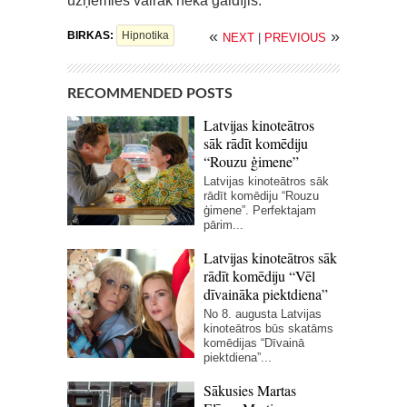
uzņēmies vairāk nekā gaidījis.
«
»
BIRKAS:
Hipnotika
NEXT
|
PREVIOUS
RECOMMENDED POSTS
Latvijas kinoteātros
sāk rādīt komēdiju
“Rouzu ģimene”
Latvijas kinoteātros sāk
rādīt komēdiju “Rouzu
ģimene”. Perfektajam
pārim...
Latvijas kinoteātros sāk
rādīt komēdiju “Vēl
dīvaināka piektdiena”
No 8. augusta Latvijas
kinoteātros būs skatāms
komēdijas “Dīvainā
piektdiena”...
Sākusies Martas