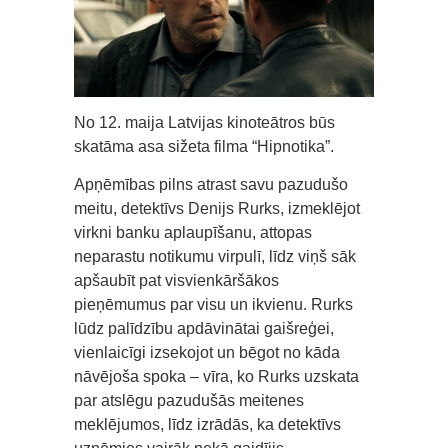
No 12. maija Latvijas kinoteātros būs
skatāma asa sižeta filma “Hipnotika”.
Apņēmības pilns atrast savu pazudušo
meitu, detektīvs Denijs Rurks, izmeklējot
virkni banku aplaupīšanu, attopas
neparastu notikumu virpulī, līdz viņš sāk
apšaubīt pat visvienkāršākos
pieņēmumus par visu un ikvienu. Rurks
lūdz palīdzību apdāvinātai gaišreģei,
vienlaicīgi izsekojot un bēgot no kāda
nāvējoša spoka – vīra, ko Rurks uzskata
par atslēgu pazudušās meitenes
meklējumos, līdz izrādās, ka detektīvs