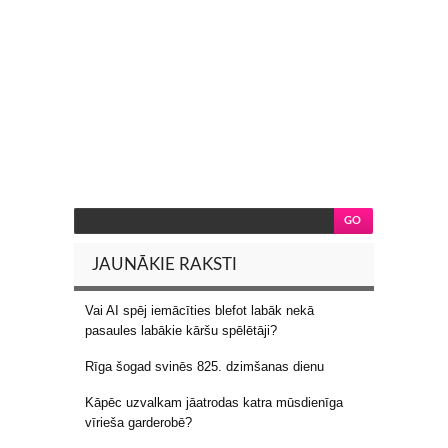
JAUNĀKIE RAKSTI
Vai AI spēj iemācīties blefot labāk nekā
pasaules labākie kāršu spēlētāji?
Rīga šogad svinēs 825. dzimšanas dienu
Kāpēc uzvalkam jāatrodas katra mūsdienīga
vīrieša garderobē?