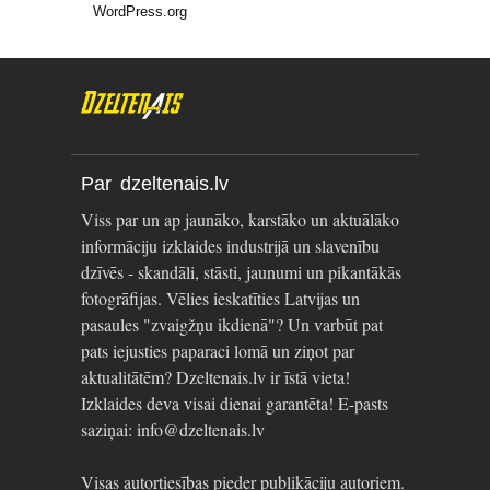
WordPress.org
Par dzeltenais.lv
Viss par un ap jaunāko, karstāko un aktuālāko
informāciju izklaides industrijā un slavenību
dzīvēs - skandāli, stāsti, jaunumi un pikantākās
fotogrāfijas. Vēlies ieskatīties Latvijas un
pasaules "zvaigžņu ikdienā"? Un varbūt pat
pats iejusties paparaci lomā un ziņot par
aktualitātēm? Dzeltenais.lv ir īstā vieta!
Izklaides deva visai dienai garantēta! E-pasts
saziņai: info@dzeltenais.lv
Visas autortiesības pieder publikāciju autoriem.