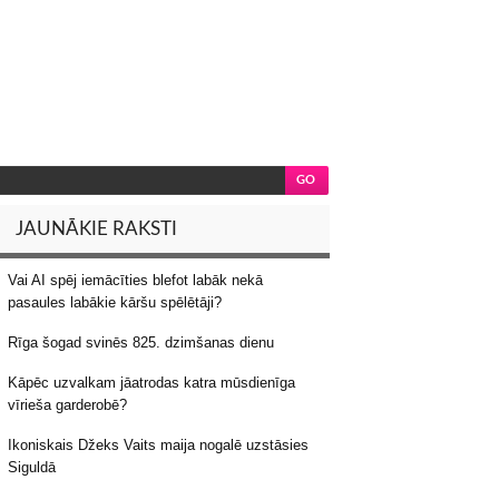
JAUNĀKIE RAKSTI
Vai AI spēj iemācīties blefot labāk nekā
pasaules labākie kāršu spēlētāji?
Rīga šogad svinēs 825. dzimšanas dienu
Kāpēc uzvalkam jāatrodas katra mūsdienīga
vīrieša garderobē?
Ikoniskais Džeks Vaits maija nogalē uzstāsies
Siguldā