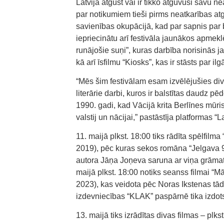
Latvija atgūst vai ir tikko atguvusi savu 
par notikumiem tieši pirms neatkarības atg
savienības okupācijā, kad par sapnis par 
iepriecinātu arī festivāla jaunākos apmeklē
runājošie suņi”, kuras darbība norisinās ja
kā arī īsfilmu “Kiosks”, kas ir stāsts par i
“Mēs šim festivālam esam izvēlējušies divu
literārie darbi, kuros ir balstītas daudz pē
1990. gadi, kad Vācijā krita Berlīnes mūris
valstij un nācijai,” pastāstīja platformas 
11. maijā plkst. 18:00 tiks rādīta spēlfilm
2019), pēc kuras sekos romāna “Jelgava 9
autora Jāņa Joņeva saruna ar viņa grāmat
maijā plkst. 18:00 notiks seanss filmai “Mā
2023), kas veidota pēc Noras Ikstenas 
izdevniecības “KLAK” paspārnē tika izdots
13. maijā tiks izrādītas divas filmas – plks