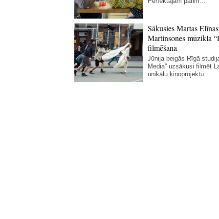
Perfektajam pārim...
Sākusies Martas Elīnas
Martinsones mūzikla “
filmēšana
Jūnija beigās Rīgā studij
Media” uzsākusi filmēt La
unikālu kinoprojektu...