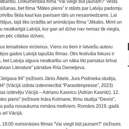
neatkarību. Dokumentālā filma “Vai viegli būt jaunam?” vēsta
ūšanas, bet filma “Mātes piens” ir stāsts par Latviju padomju
brīvību šķita kaut kas pavisam tāls un nesasniedzams. Lai
tājus, tajā tiks izrādīta arī animācijas filma “Jēkabs, Mimī un
u neatkarīgā Latvijā, kur gan arī dzīve nav nemaz tik viegla,
lgām pēc citādas dzīves.
s tematiskos virzienus. Viens no tiem ir latviešu autoru
dējos gados Latvijā tapušās filmas. Otrs festivāla fokuss ir
, bet Latvija atguva neatkarību un sāka likt pamatus brīvai
“Latvian Literature” pārstāve Rita Demetjeva.
a “Jelgava 94” (režisors Jānis Ābele, Jura Podnieka studija,
4” (Vācijā izdota izdevniecībā “Parasitenpresse”, 2023)
as izdevēju Vācijā – Adrianu Kasnicu (Adrian Kasnitz). 12.
tes piens” (režisore Ināra Kolmane, filmu studija “Deviņi”,
tāda paša nosaukuma romāna motīviem. Romāns 2019. gadā
 arī Vācijā.
t. 18:00 norisināsies filmas “Vai viegli būt jaunam?” (režisors