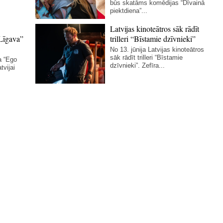
būs skatāms komēdijas “Dīvainā
piektdiena”...
Latvijas kinoteātros sāk rādīt
Līgava”
trilleri “Bīstamie dzīvnieki”
No 13. jūnija Latvijas kinoteātros
sāk rādīt trilleri “Bīstamie
a “Ego
dzīvnieki”. Zefīra...
tvijai