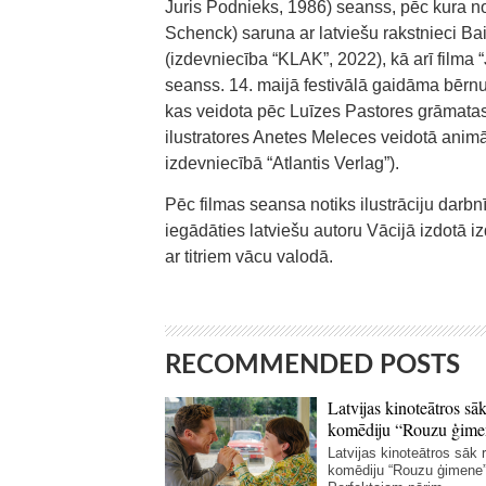
Juris Podnieks, 1986) seanss, pēc kura 
Schenck) saruna ar latviešu rakstnieci Bai
(izdevniecība “KLAK”, 2022), kā arī filma “
seanss. 14. maijā festivālā gaidāma bērnu 
kas veidota pēc Luīzes Pastores grāmatas
ilustratores Anetes Meleces veidotā animā
izdevniecībā “Atlantis Verlag”).
Pēc filmas seansa notiks ilustrāciju darb
iegādāties latviešu autoru Vācijā izdotā iz
ar titriem vācu valodā.
RECOMMENDED POSTS
Latvijas kinoteātros sāk
komēdiju “Rouzu ģime
Latvijas kinoteātros sāk r
komēdiju “Rouzu ģimene”