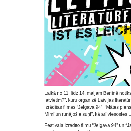
Laikā no 11. līdz 14. maijam Berlīnē notiks 
latvietim?”, kuru organizē Latvijas literatū
izrādītas filmas “Jelgava 94”, “Mātes piens
Mimī un runājošie suņi”, kā arī viesosies 
Festivālā izrādīto filmu “Jelgava 94” un “J