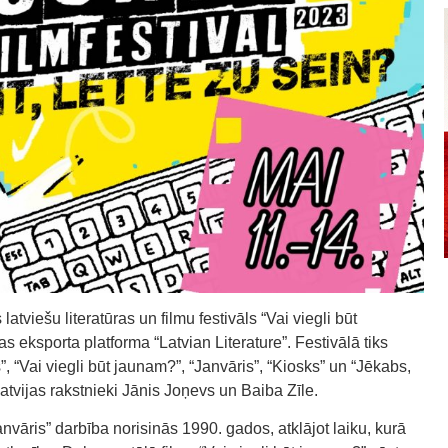
latviešu literatūras un filmu festivāls “Vai viegli būt
ras eksporta platforma “Latvian Literature”. Festivālā tiks
”, “Vai viegli būt jaunam?”, “Janvāris”, “Kiosks” un “Jēkabs,
Latvijas rakstnieki Jānis Joņevs un Baiba Zīle.
anvāris” darbība norisinās 1990. gados, atklājot laiku, kurā