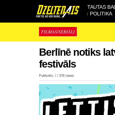
TAUTAS BA
POLITIKA
FILMAS/SERIĀLI
Berlīnē notiks lat
festivāls
Publicēts: / /
378 views