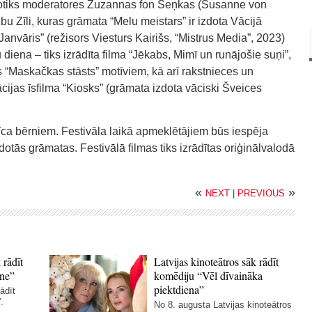
notiks moderatores Zuzannas fon Šeņkas (Susanne von
bu Zīli, kuras grāmata “Melu meistars” ir izdota Vācijā
Janvāris” (režisors Viesturs Kairišs, “Mistrus Media”, 2023)
diena – tiks izrādīta filma “Jēkabs, Mimī un runājošie suņi”,
 “Maskačkas stāsts” motīviem, kā arī rakstnieces un
cijas īsfilma “Kiosks” (grāmata izdota vāciski Šveices
nīca bērniem. Festivāla laikā apmeklētājiem būs iespēja
dotās grāmatas. Festivālā filmas tiks izrādītas oriģinālvalodā
«
»
NEXT
|
PREVIOUS
 rādīt
Latvijas kinoteātros sāk rādīt
ne”
komēdiju “Vēl dīvaināka
piektdiena”
ādīt
.
No 8. augusta Latvijas kinoteātros