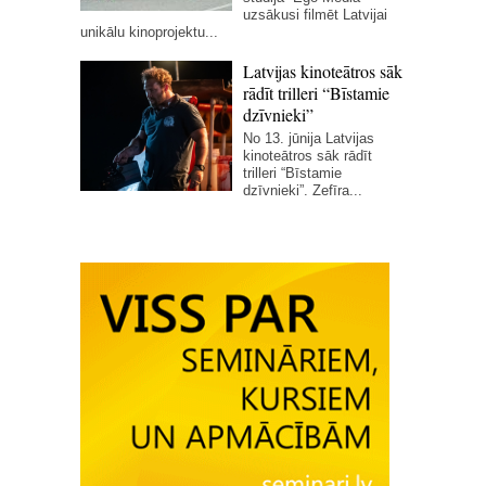
uzsākusi filmēt Latvijai
unikālu kinoprojektu...
Latvijas kinoteātros sāk
rādīt trilleri “Bīstamie
dzīvnieki”
No 13. jūnija Latvijas
kinoteātros sāk rādīt
trilleri “Bīstamie
dzīvnieki”. Zefīra...