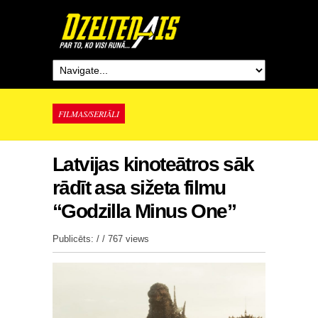
FILMAS/SERIĀLI
Latvijas kinoteātros sāk
rādīt asa sižeta filmu
“Godzilla Minus One”
Publicēts: / /
767 views