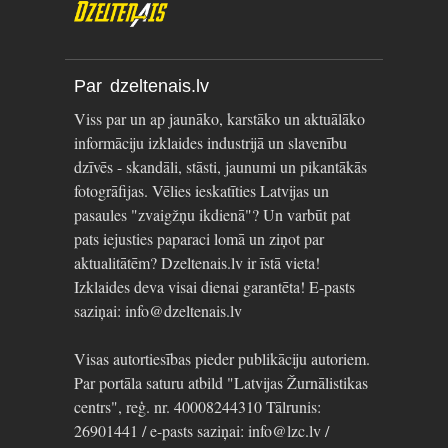
Par dzeltenais.lv
Viss par un ap jaunāko, karstāko un aktuālāko
informāciju izklaides industrijā un slavenību
dzīvēs - skandāli, stāsti, jaunumi un pikantākās
fotogrāfijas. Vēlies ieskatīties Latvijas un
pasaules "zvaigžņu ikdienā"? Un varbūt pat
pats iejusties paparaci lomā un ziņot par
aktualitātēm? Dzeltenais.lv ir īstā vieta!
Izklaides deva visai dienai garantēta! E-pasts
saziņai: info@dzeltenais.lv
Visas autortiesības pieder publikāciju autoriem.
Par portāla saturu atbild "Latvijas Žurnālistikas
centrs", reģ. nr. 40008244310 Tālrunis:
26901441 / e-pasts saziņai: info@lzc.lv /