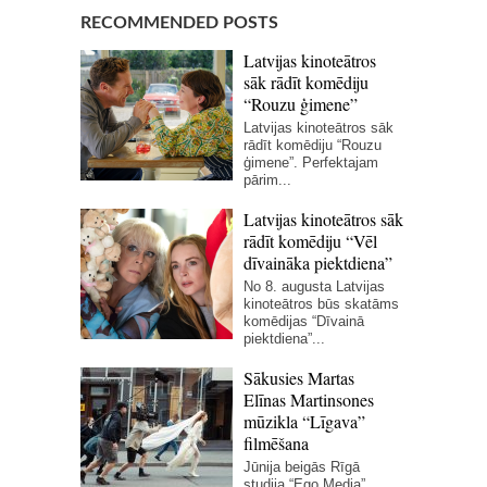
RECOMMENDED POSTS
Latvijas kinoteātros
sāk rādīt komēdiju
“Rouzu ģimene”
Latvijas kinoteātros sāk
rādīt komēdiju “Rouzu
ģimene”. Perfektajam
pārim...
Latvijas kinoteātros sāk
rādīt komēdiju “Vēl
dīvaināka piektdiena”
No 8. augusta Latvijas
kinoteātros būs skatāms
komēdijas “Dīvainā
piektdiena”...
Sākusies Martas
Elīnas Martinsones
mūzikla “Līgava”
filmēšana
Jūnija beigās Rīgā
studija “Ego Media”