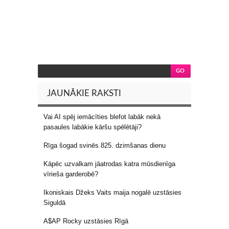
JAUNĀKIE RAKSTI
Vai AI spēj iemācīties blefot labāk nekā
pasaules labākie kāršu spēlētāji?
Rīga šogad svinēs 825. dzimšanas dienu
Kāpēc uzvalkam jāatrodas katra mūsdienīga
vīrieša garderobē?
Ikoniskais Džeks Vaits maija nogalē uzstāsies
Siguldā
A$AP Rocky uzstāsies Rīgā