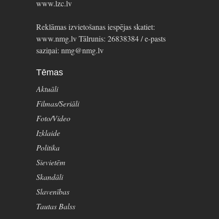
www.lzc.lv
Reklāmas izvietošanas iespējas skatiet:
www.nmg.lv Tālrunis: 26838384 / e-pasts
saziņai: nmg@nmg.lv
Tēmas
Aktuāli
Filmas/Seriāli
Foto/Video
Izklaide
Politika
Sievietēm
Skandāli
Slavenības
Tautas Balss