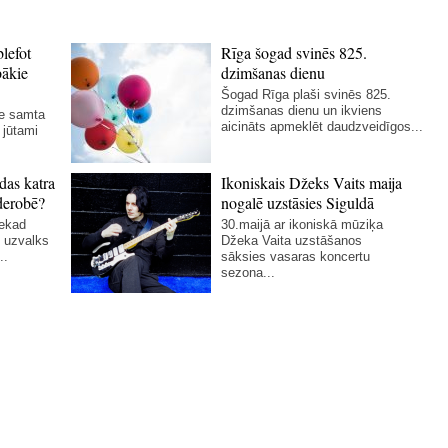
blefot
Rīga šogad svinēs 825.
bākie
dzimšanas dienu
Šogad Rīga plaši svinēs 825.
dzimšanas dienu un ikviens
ie samta
aicināts apmeklēt daudzveidīgos...
 jūtami
das katra
Ikoniskais Džeks Vaits maija
derobē?
nogalē uzstāsies Siguldā
nekad
30.maijā ar ikoniskā mūziķa
 uzvalks
Džeka Vaita uzstāšanos
..
sāksies vasaras koncertu
sezona...