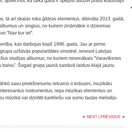
apliecinot, ka laika gaitā ir spējuši audzēt plašu klausītāju
, tā arī skaļas roka ģitāras elementus, dibināta 2013. gadā,
 albumus un singlus, no kuriem zināmākie ir dziesmas
un “Nav kur iet”.
vienība, kas darbojas kopš 1996. gada. Jau ar pirmo
 grupa uzšāvās popularitātes virsotnē, ienesot Latvijas
šus studijas albumus, no kuriem nesenākais “Varavīksnes
as balvu”. Šogad grupa jaunā sastāvā laidusi klajā jaunu
kö savu priekšnesumu ietvaros ir krāsaini, muzikālu
 interesantus instrumentus, repa mūzikas elementus un
ņu mūzikā var dzirdēt karēliešu vai somu tautas melodiju
«
»
NEXT
|
PREVIOUS