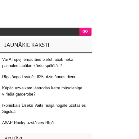
JAUNĀKIE RAKSTI
Vai AI spēj iemācīties blefot labāk nekā
pasaules labākie kāršu spēlētāji?
Rīga šogad svinēs 825. dzimšanas dienu
Kāpēc uzvalkam jāatrodas katra mūsdienīga
vīrieša garderobē?
Ikoniskais Džeks Vaits maija nogalē uzstāsies
Siguldā
A$AP Rocky uzstāsies Rīgā