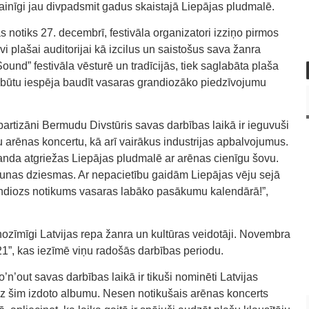
ainīgi jau divpadsmit gadus skaistajā Liepājas pludmalē.
s notiks 27. decembrī, festivāla organizatori izziņo pirmos
vi plašai auditorijai kā izcilus un saistošus sava žanra
ound” festivāla vēsturē un tradīcijās, tiek saglabāta plaša
būtu iespēja baudīt vasaras grandiozāko piedzīvojumu
partizāni Bermudu Divstūris savas darbības laikā ir ieguvuši
u arēnas koncertu, kā arī vairākus industrijas apbalvojumus.
anda atgriežas Liepājas pludmalē ar arēnas cienīgu šovu.
aunas dziesmas. Ar nepacietību gaidām Liepājas vēju sejā
diozs notikums vasaras labāko pasākumu kalendārā!”,
nozīmīgi Latvijas repa žanra un kultūras veidotāji. Novembra
21”, kas iezīmē viņu radošās darbības periodu.
o’n’out savas darbības laikā ir tikuši nominēti Latvijas
dz šim izdoto albumu. Nesen notikušais arēnas koncerts