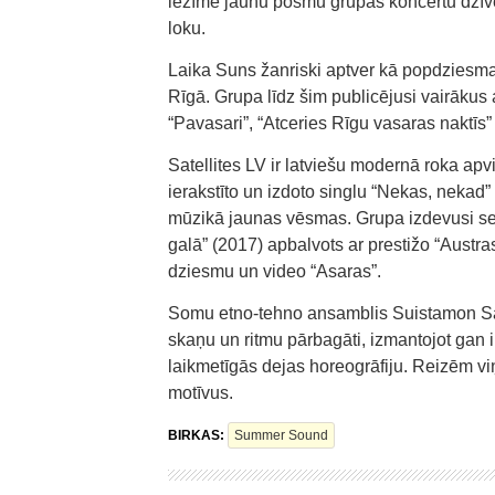
iezīmē jaunu posmu grupas koncertu dzīvē, 
loku.
Laika Suns žanriski aptver kā popdziesmas
Rīgā. Grupa līdz šim publicējusi vairākus
“Pavasari”, “Atceries Rīgu vasaras naktīs” 
Satellites LV ir latviešu modernā roka ap
ierakstīto un izdoto singlu “Nekas, nekad”
mūzikā jaunas vēsmas. Grupa izdevusi se
galā” (2017) apbalvots ar prestižo “Austr
dziesmu un video “Asaras”.
Somu etno-tehno ansamblis Suistamon Säh
skaņu un ritmu pārbagāti, izmantojot gan
laikmetīgās dejas horeogrāfiju. Reizēm vi
motīvus.
BIRKAS:
Summer Sound