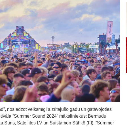
d”, noslēdzot veiksmīgi aizritējušo gadu un gatavojoties
 festivāla “Summer Sound 2024” māksliniekus: Bermudu
Laika Suns, Satellites LV un Suistamon Sähkö (FI). “Summer