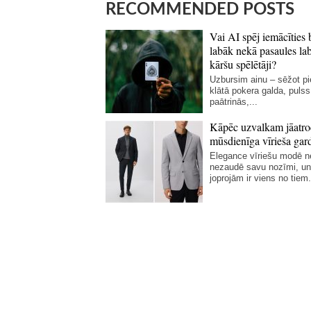
RECOMMENDED POSTS
Vai AI spēj iemācīties 
labāk nekā pasaules la
kāršu spēlētāji?
Uzbursim ainu – sēžot p
klātā pokera galda, pulss
paātrinās,...
Kāpēc uzvalkam jāatro
mūsdienīga vīrieša gar
Elegance vīriešu modē 
nezaudē savu nozīmi, un
joprojām ir viens no tiem.