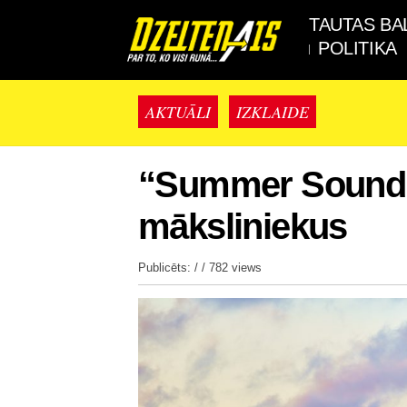
TAUTAS BA
POLITIKA
AKTUĀLI
IZKLAIDE
“Summer Sound 2
māksliniekus
Publicēts: / /
782 views