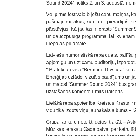
Sound 2024” notiks 2. un 3. augustā, nem
Vēl pirms festivāla biļešu cenu maiņas, ka
pašmāju mūziķus, kuri jau ir pierādījuši se
pārstāvjus. Kā jau tas ir ierasts “Summer S
un daudzpusīga programma, lai ikvienam 
Liepājas pludmalē.
Latviešu humoristiskā repa duets, ballīšu 
apjomīgu un uzticamu auditoriju, izpārdot
“”Bratuki un visa “Bermudu Divstūra” kom
Enerģijas uzlāde, vizuāls baudījums un j
un matos! “Summer Sound 2024″ būs gran
uzstāšanos komentē Emīls Balceris.
Lielākā repa apvienība Kreisais Krasts ir 
vidū tika izdots viņu jaunākais albums – “
Grupa, ar kuru noteikti dejosi trakāk – Astr
Mūzikas ierakstu Gada balvai par katru lī