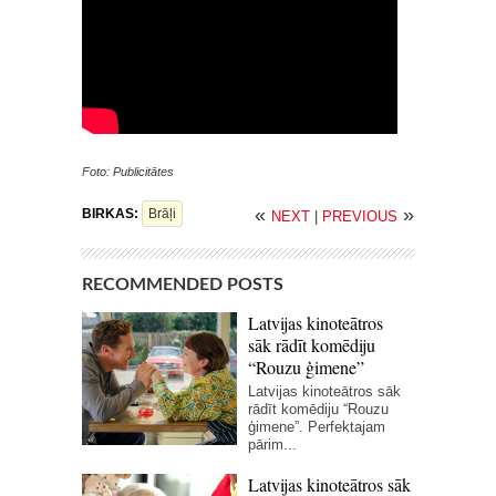
Foto: Publicitātes
«
»
BIRKAS:
Brāļi
NEXT
|
PREVIOUS
RECOMMENDED POSTS
Latvijas kinoteātros
sāk rādīt komēdiju
“Rouzu ģimene”
Latvijas kinoteātros sāk
rādīt komēdiju “Rouzu
ģimene”. Perfektajam
pārim...
Latvijas kinoteātros sāk