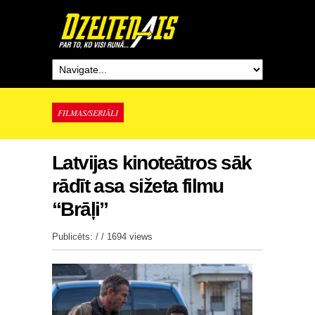
FILMAS/SERIĀLI
Latvijas kinoteātros sāk
rādīt asa sižeta filmu
“Brāļi”
Publicēts: / /
1694 views