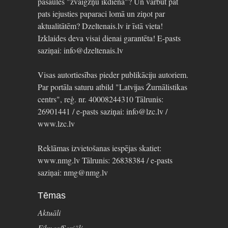
pasaules "zvaigžņu ikdienā"? Un varbūt pat
pats iejusties paparaci lomā un ziņot par
aktualitātēm? Dzeltenais.lv ir īstā vieta!
Izklaides deva visai dienai garantēta! E-pasts
saziņai: info@dzeltenais.lv
Visas autortiesības pieder publikāciju autoriem.
Par portāla saturu atbild "Latvijas Žurnālistikas
centrs", reģ. nr. 40008244310 Tālrunis:
26901441 / e-pasts saziņai: info@lzc.lv /
www.lzc.lv
Reklāmas izvietošanas iespējas skatiet:
www.nmg.lv Tālrunis: 26838384 / e-pasts
saziņai: nmg@nmg.lv
Tēmas
Aktuāli
Filmas/Seriāli