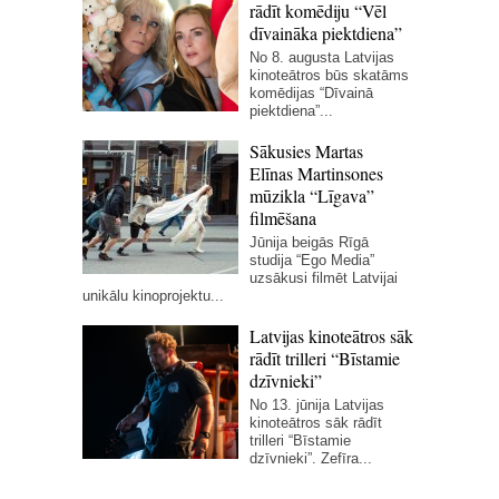
rādīt komēdiju “Vēl
dīvaināka piektdiena”
No 8. augusta Latvijas
kinoteātros būs skatāms
komēdijas “Dīvainā
piektdiena”...
Sākusies Martas
Elīnas Martinsones
mūzikla “Līgava”
filmēšana
Jūnija beigās Rīgā
studija “Ego Media”
uzsākusi filmēt Latvijai
unikālu kinoprojektu...
Latvijas kinoteātros sāk
rādīt trilleri “Bīstamie
dzīvnieki”
No 13. jūnija Latvijas
kinoteātros sāk rādīt
trilleri “Bīstamie
dzīvnieki”. Zefīra...