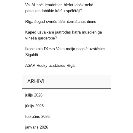
Vai AI spēj iemācīties blefot labāk nekā
pasaules labākie kāršu spēlētāji?
Rīga šogad svinēs 825. dzimšanas dienu
Kāpēc uzvalkam jāatrodas katra mūsdienīga
vīrieša garderobē?
Ikoniskais Džeks Vaits maija nogalē uzstāsies
Siguldā
A$AP Rocky uzstāsies Rīgā
ARHĪVI
jūlijs 2026
jūnijs 2026
februāris 2026
janvāris 2026