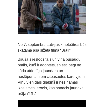
No 7. septembra Latvijas kinoteātros būs
skatāma asa sižeta filma “Brāļi”.
Bijušais ieslodzītais un viņa pusaugu
brālis, kurš ir adoptēts, spiesti bēgt no
kāda atriebīga ļaundara un
noslēpumainiem citpasaules kareivjiem.
Viņu vienīgais glābiņš ir nezināmas
izcelsmes ierocis, kas nonācis jaunākā
brāļa rīcībā.