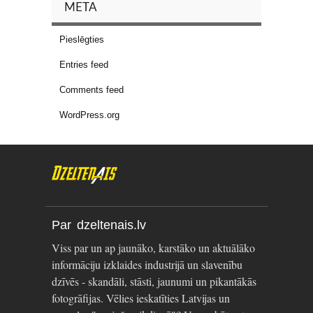
META
Pieslēgties
Entries feed
Comments feed
WordPress.org
Par dzeltenais.lv
Viss par un ap jaunāko, karstāko un aktuālāko
informāciju izklaides industrijā un slavenību
dzīvēs - skandāli, stāsti, jaunumi un pikantākās
fotogrāfijas. Vēlies ieskatīties Latvijas un