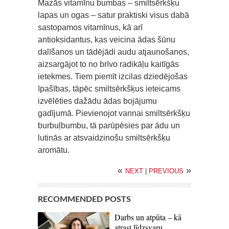
Mazās vitamīnu bumbas – smiltsērkšķu
lapas un ogas – satur praktiski visus dabā
sastopamos vitamīnus, kā arī
antioksidantus, kas veicina ādas šūnu
dalīšanos un tādējādi audu atjaunošanos,
aizsargājot to no brīvo radikāļu kaitīgās
ietekmes. Tiem piemīt izcilas dziedējošas
īpašības, tāpēc smiltsērkšķus ieteicams
izvēlēties dažādu ādas bojājumu
gadījumā. Pievienojot vannai smiltsērkšķu
burbuļbumbu, tā parūpēsies par ādu un
lutinās ar atsvaidzinošu smiltsērkšķu
aromātu.
«
»
NEXT
|
PREVIOUS
RECOMMENDED POSTS
Darbs un atpūta – kā
atrast līdzsvaru