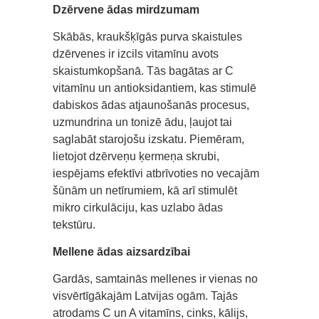
Dzērvene ādas mirdzumam
Skābās, kraukšķīgās purva skaistules
dzērvenes ir izcils vitamīnu avots
skaistumkopšanā. Tās bagātas ar C
vitamīnu un antioksidantiem, kas stimulē
dabiskos ādas atjaunošanās procesus,
uzmundrina un tonizē ādu, ļaujot tai
saglabāt starojošu izskatu. Piemēram,
lietojot dzērveņu ķermeņa skrubi,
iespējams efektīvi atbrīvoties no vecajām
šūnām un netīrumiem, kā arī stimulēt
mikro cirkulāciju, kas uzlabo ādas
tekstūru.
Mellene ādas aizsardzībai
Gardās, samtainās mellenes ir vienas no
visvērtīgākajām Latvijas ogām. Tajās
atrodams C un A vitamīns, cinks, kālijs,