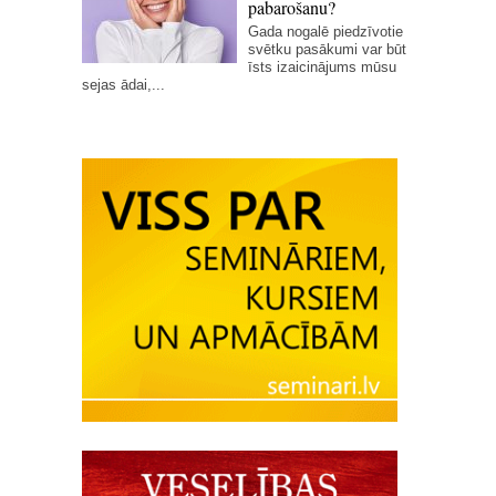
pabarošanu?
Gada nogalē piedzīvotie
svētku pasākumi var būt
īsts izaicinājums mūsu
sejas ādai,...