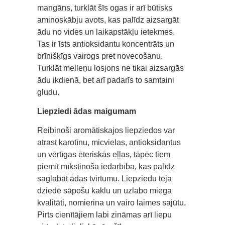
mangāns, turklāt šīs ogas ir arī būtisks
aminoskābju avots, kas palīdz aizsargāt
ādu no vides un laikapstākļu ietekmes.
Tas ir īsts antioksidantu koncentrāts un
brīnišķīgs vairogs pret novecošanu.
Turklāt melleņu losjons ne tikai aizsargās
ādu ikdienā, bet arī padarīs to samtaini
gludu.
Liepziedi ādas maigumam
Reibinoši aromātiskajos liepziedos var
atrast karotīnu, micvielas, antioksidantus
un vērtīgas ēteriskās eļļas, tāpēc tiem
piemīt mīkstinoša iedarbība, kas palīdz
saglabāt ādas tvirtumu. Liepziedu tēja
dziedē sāpošu kaklu un uzlabo miega
kvalitāti, nomierina un vairo laimes sajūtu.
Pirts cienītājiem labi zināmas arī liepu