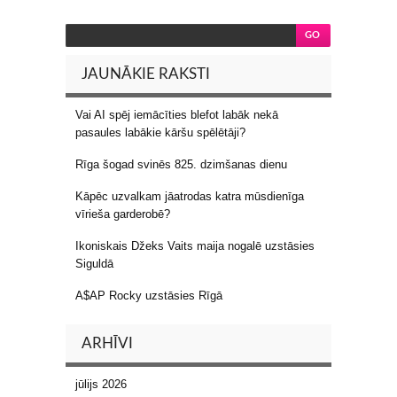
JAUNĀKIE RAKSTI
Vai AI spēj iemācīties blefot labāk nekā
pasaules labākie kāršu spēlētāji?
Rīga šogad svinēs 825. dzimšanas dienu
Kāpēc uzvalkam jāatrodas katra mūsdienīga
vīrieša garderobē?
Ikoniskais Džeks Vaits maija nogalē uzstāsies
Siguldā
A$AP Rocky uzstāsies Rīgā
ARHĪVI
jūlijs 2026