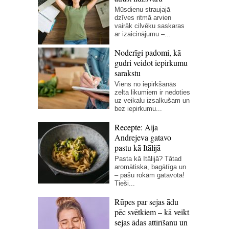
Mūsdienu straujajā
dzīves ritmā arvien
vairāk cilvēku saskaras
ar izaicinājumu –...
Noderīgi padomi, kā
gudri veidot iepirkumu
sarakstu
Viens no iepirkšanās
zelta likumiem ir nedoties
uz veikalu izsalkušam un
bez iepirkumu...
Recepte: Aija
Andrejeva gatavo
pastu kā Itālijā
Pasta kā Itālijā? Tātad
aromātiska, bagātīga un
– pašu rokām gatavota!
Tieši...
Rūpes par sejas ādu
pēc svētkiem – kā veikt
sejas ādas attīrīšanu un