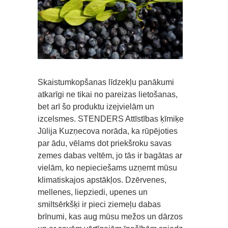
Skaistumkopšanas līdzekļu panākumi
atkarīgi ne tikai no pareizas lietošanas,
bet arī šo produktu izejvielām un
izcelsmes. STENDERS Attīstības ķīmiķe
Jūlija Kuzņecova norāda, ka rūpējoties
par ādu, vēlams dot priekšroku savas
zemes dabas veltēm, jo tās ir bagātas ar
vielām, ko nepieciešams uzņemt mūsu
klimatiskajos apstākļos. Dzērvenes,
mellenes, liepziedi, upenes un
smiltsērkšķi ir pieci ziemeļu dabas
brīnumi, kas aug mūsu mežos un dārzos