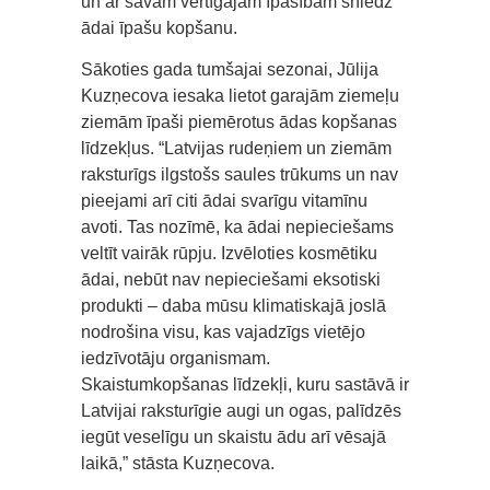
un ar savām vērtīgajām īpašībām sniedz
ādai īpašu kopšanu.
Sākoties gada tumšajai sezonai, Jūlija
Kuzņecova iesaka lietot garajām ziemeļu
ziemām īpaši piemērotus ādas kopšanas
līdzekļus. “Latvijas rudeņiem un ziemām
raksturīgs ilgstošs saules trūkums un nav
pieejami arī citi ādai svarīgu vitamīnu
avoti. Tas nozīmē, ka ādai nepieciešams
veltīt vairāk rūpju. Izvēloties kosmētiku
ādai, nebūt nav nepieciešami eksotiski
produkti – daba mūsu klimatiskajā joslā
nodrošina visu, kas vajadzīgs vietējo
iedzīvotāju organismam.
Skaistumkopšanas līdzekļi, kuru sastāvā ir
Latvijai raksturīgie augi un ogas, palīdzēs
iegūt veselīgu un skaistu ādu arī vēsajā
laikā,” stāsta Kuzņecova.