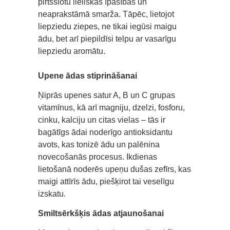
pirtsslotu lieliskās īpašības un
neaprakstāmā smarža. Tāpēc, lietojot
liepziedu ziepes, ne tikai iegūsi maigu
ādu, bet arī piepildīsi telpu ar vasarīgu
liepziedu aromātu.
Upene ādas stiprināšanai
Ņiprās upenes satur A, B un C grupas
vitamīnus, kā arī magniju, dzelzi, fosforu,
cinku, kalciju un citas vielas – tās ir
bagātīgs ādai noderīgo antioksidantu
avots, kas tonizē ādu un palēnina
novecošanās procesus. Ikdienas
lietošanā noderēs upeņu dušas zefīrs, kas
maigi attīrīs ādu, piešķirot tai veselīgu
izskatu.
Smiltsērkšķis ādas atjaunošanai