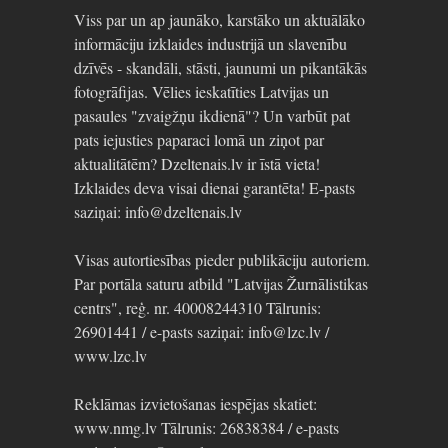
Viss par un ap jaunāko, karstāko un aktuālāko
informāciju izklaides industrijā un slavenību
dzīvēs - skandāli, stāsti, jaunumi un pikantākās
fotogrāfijas. Vēlies ieskatīties Latvijas un
pasaules "zvaigžņu ikdienā"? Un varbūt pat
pats iejusties paparaci lomā un ziņot par
aktualitātēm? Dzeltenais.lv ir īstā vieta!
Izklaides deva visai dienai garantēta! E-pasts
saziņai: info@dzeltenais.lv
Visas autortiesības pieder publikāciju autoriem.
Par portāla saturu atbild "Latvijas Žurnālistikas
centrs", reģ. nr. 40008244310 Tālrunis:
26901441 / e-pasts saziņai: info@lzc.lv /
www.lzc.lv
Reklāmas izvietošanas iespējas skatiet:
www.nmg.lv Tālrunis: 26838384 / e-pasts