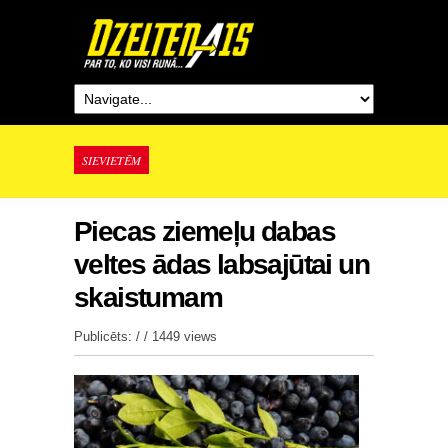
SIEVIETĒM
Piecas ziemeļu dabas
veltes ādas labsajūtai un
skaistumam
Publicēts: / /
1449 views