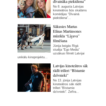
dīvaināka piektdiena”
No 8. augusta Latvijas
kinoteātros būs skatāms
komēdijas “Dīvainā
piektdiena”...
Sākusies Martas
Elīnas Martinsones
mūzikla “Līgava”
filmēšana
Jūnija beigās Rīgā
studija “Ego Media”
uzsākusi filmēt Latvijai
unikālu kinoprojektu...
Latvijas kinoteātros sāk
rādīt trilleri “Bīstamie
dzīvnieki”
No 13. jūnija Latvijas
kinoteātros sāk rādīt
trilleri “Bīstamie
dzīvnieki”. Zefīra...