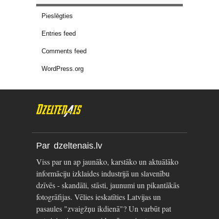
Pieslēgties
Entries feed
Comments feed
WordPress.org
Par dzeltenais.lv
Viss par un ap jaunāko, karstāko un aktuālāko
informāciju izklaides industrijā un slavenību
dzīvēs - skandāli, stāsti, jaunumi un pikantākās
fotogrāfijas. Vēlies ieskatīties Latvijas un
pasaules "zvaigžņu ikdienā"? Un varbūt pat