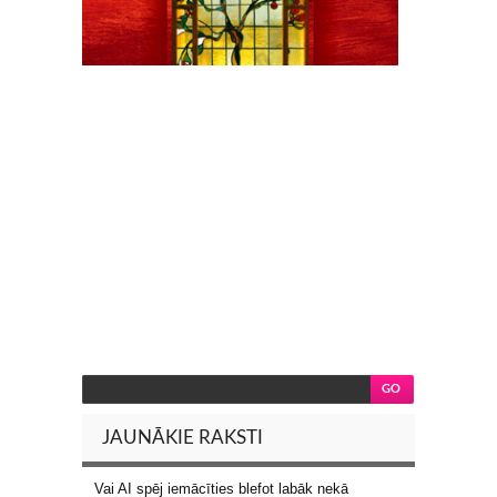
JAUNĀKIE RAKSTI
Vai AI spēj iemācīties blefot labāk nekā