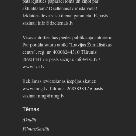
pats iejusties paparaci lomā un ziņot par
aktualitātēm? Dzeltenais.lv ir īstā vieta!
Izklaides deva visai dienai garantēta! E-pasts
saziņai: info@dzeltenais.lv
Visas autortiesības pieder publikāciju autoriem.
Par portāla saturu atbild "Latvijas Žurnālistikas
centrs", reģ. nr. 40008244310 Tālrunis:
26901441 / e-pasts saziņai: info@lzc.lv /
www.lzc.lv
Reklāmas izvietošanas iespējas skatiet:
www.nmg.lv Tālrunis: 26838384 / e-pasts
saziņai: nmg@nmg.lv
Tēmas
Aktuāli
Filmas/Seriāli