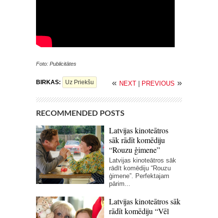
Foto: Publicitātes
«
»
BIRKAS:
Uz Priekšu
NEXT
|
PREVIOUS
RECOMMENDED POSTS
Latvijas kinoteātros
sāk rādīt komēdiju
“Rouzu ģimene”
Latvijas kinoteātros sāk
rādīt komēdiju “Rouzu
ģimene”. Perfektajam
pārim...
Latvijas kinoteātros sāk
rādīt komēdiju “Vēl