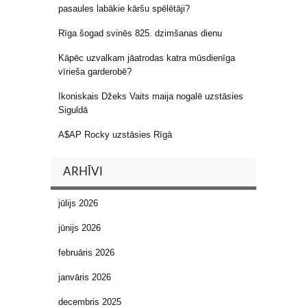
pasaules labākie kāršu spēlētāji?
Rīga šogad svinēs 825. dzimšanas dienu
Kāpēc uzvalkam jāatrodas katra mūsdienīga
vīrieša garderobē?
Ikoniskais Džeks Vaits maija nogalē uzstāsies
Siguldā
A$AP Rocky uzstāsies Rīgā
ARHĪVI
jūlijs 2026
jūnijs 2026
februāris 2026
janvāris 2026
decembris 2025