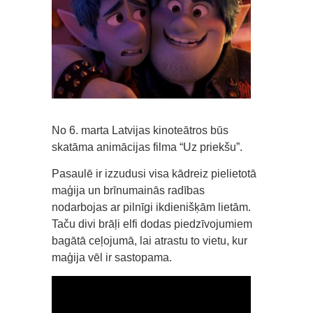
No 6. marta Latvijas kinoteātros būs
skatāma animācijas filma “Uz priekšu”.
Pasaulē ir izzudusi visa kādreiz pielietotā
maģija un brīnumainās radības
nodarbojas ar pilnīgi ikdienišķām lietām.
Taču divi brāļi elfi dodas piedzīvojumiem
bagātā ceļojumā, lai atrastu to vietu, kur
maģija vēl ir sastopama.