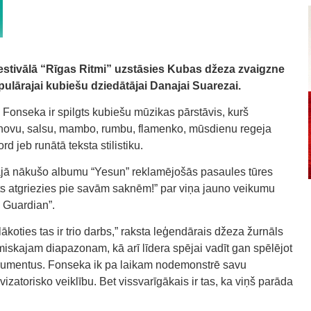
ā festivālā “Rīgas Ritmi” uzstāsies Kubas džeza zvaigzne
ulārajai kubiešu dziedātājai Danajai Suarezai.
 Fonseka ir spilgts kubiešu mūzikas pārstāvis, kurš
novu, salsu, mambo, rumbu, flamenko, mūsdienu regeja
 jeb runātā teksta stilistiku.
ajā nākušo albumu “Yesun” reklamējošās pasaules tūres
ts atgriezies pie savām saknēm!” par viņa jauno veikumu
e Guardian”.
elākoties tas ir trio darbs,” raksta leģendārais džeza žurnāls
iskajam diapazonam, kā arī līdera spējai vadīt gan spēlējot
nstrumentus. Fonseka ik pa laikam nodemonstrē savu
zatorisko veiklību. Bet vissvarīgākais ir tas, ka viņš parāda