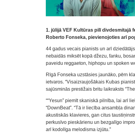
1. jūlijā VEF Kultūras pilī divdesmitaj
Roberto Fonseka, pievienojoties arī pop
44 gadus vecais pianists un arī dziedātājs
nebaidās miksēt kopā džezu, fanku, bosa
paveidu reggaeton, hiphopu un spoken word
Rīgā Fonseka uzstāsies jaunāko, pērn kl
ietvaros. “Visaizraujošākais Kubas pianis
sajūsminās prestižais britu laikraksts “Th
““Yesun” piemīt skaniskā pilnība, lai arī li
“DownBeat”. “Tā ir liecība ansambļa dinam
akustiskās klavieres, gan citus taustiņi
perkusīvo pieskārienu un bezgalīgo improvi
arī kodolīga melodisma izjūtu.”