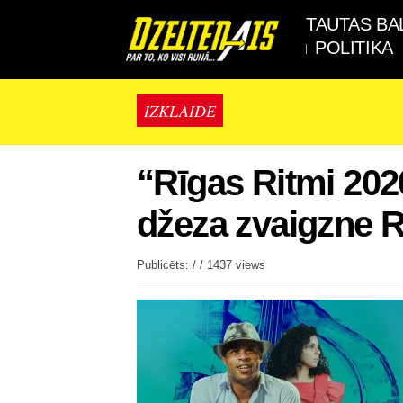
TAUTAS BA
POLITIKA
IZKLAIDE
“Rīgas Ritmi 202
džeza zvaigzne 
Publicēts: / /
1437 views