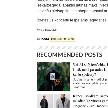
ieskaitot gada labākās jaunās mākslinie
sieviešu sirdsapziņas hiphopa pārstāvi ar
Biļetes uz koncertu iespējams iegādāties b
Foto: Publicitātes
BIRKAS:
Roberto Fonseka
RECOMMENDED POSTS
Vai AI spēj iemācīties 
labāk nekā pasaules la
kāršu spēlētāji?
Uzbursim ainu – sēžot p
klātā pokera galda, pulss
paātrinās,...
Kāpēc uzvalkam jāatro
mūsdienīga vīrieša gar
Elegance vīriešu modē 