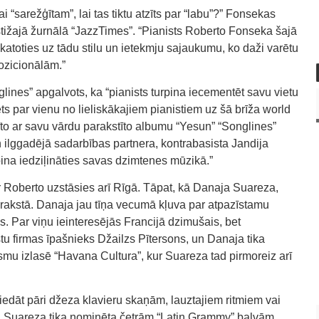
i “sarežģītam”, lai tas tiktu atzīts par “labu”?” Fonsekas
estižajā žurnālā “JazzTimes”. “Pianists Roberto Fonseka šajā
atoties uz tādu stilu un ietekmju sajaukumu, ko daži varētu
pozicionālām.”
ines” apgalvots, ka “pianists turpina iecementēt savu vietu
ts par vienu no lieliskākajiem pianistiem uz šā brīža world
to ar savu vārdu parakstīto albumu “Yesun” “Songlines”
 ilggadējā sadarbības partnera, kontrabasista Jandija
ina iedziļināties savas dzimtenes mūzikā.”
r Roberto uzstāsies arī Rīgā. Tāpat, kā Danaja Suareza,
erakstā. Danaja jau tīņa vecumā kļuva par atpazīstamu
 Par viņu ieinteresējās Francijā dzimušais, bet
kstu firmas īpašnieks Džailzs Pītersons, un Danaja tika
esmu izlasē “Havana Cultura”, kur Suareza tad pirmoreiz arī
iedāt pāri džeza klavieru skaņām, lauztajiem ritmiem vai
dā Suareza tika nominēta četrām “Latin Grammy” balvām,