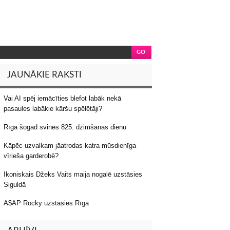
JAUNĀKIE RAKSTI
Vai AI spēj iemācīties blefot labāk nekā
pasaules labākie kāršu spēlētāji?
Rīga šogad svinēs 825. dzimšanas dienu
Kāpēc uzvalkam jāatrodas katra mūsdienīga
vīrieša garderobē?
Ikoniskais Džeks Vaits maija nogalē uzstāsies
Siguldā
A$AP Rocky uzstāsies Rīgā