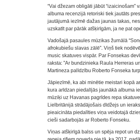
“Vai džezam obligāti jābūt “izaicinošam” va
albuma recenzijā retoriski tiek jautāts pr
jautājumā iezīmē dažas jaunas takas, nesk
uzskatīt par pārāk atšķirīgām, ja ne pat o
Vadošajā pasaules mūzikas žurnālā “Songl
afrokubiešu slavas zālē”. Viņš tiek nodēvē
music skatuves vispār. Par Fonsekas devī
raksta: ”Ar bundzinieka Raula Herreras un
Martineza palīdzību Roberto Fonseka turp
Jāpiezīmē, ka abi minētie meistari kopā a
kura arīdzan piedalījās jaunākā albuma i
mūziķi uz Havanas pagrīdes repa skatuves.
Lielbritānijā strādājošais dīdžejs un iera
pieaicināta piedalīties viņa veidotajā dzi
cieši sadarbojās ar Roberto Fonseku.
Viņas atšķirīgā balss un spēja repot un dz
regeja rifiem noveda pie tā, ka 2017. ga