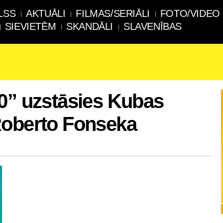
LSS
AKTUĀLI
FILMAS/SERIĀLI
FOTO/VIDEO
SIEVIETĒM
SKANDĀLI
SLAVENĪBAS
0” uzstāsies Kubas
Roberto Fonseka