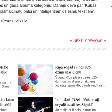
ces un gada albuma kategoriju. Danaju dēvē par “Kubas
 izsmalcinātu balsi un inteliģentiem dziesmu tekstiem”.
ilesuserviss.lv.
«
»
NEXT
|
PREVIOUS
blefot
Rīga šogad svinēs 825.
bākie
dzimšanas dienu
Šogad Rīga plaši svinēs 825.
dzimšanas dienu un ikviens
ie samta
aicināts apmeklēt daudzveidīgos...
 jūtami
das katra
Ikoniskais Džeks Vaits maija
derobē?
nogalē uzstāsies Siguldā
nekad
30.maijā ar ikoniskā mūziķa