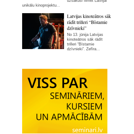
uzsākusi filmēt Latvijai
unikālu kinoprojektu...
Latvijas kinoteātros sāk
rādīt trilleri “Bīstamie
dzīvnieki”
No 13. jūnija Latvijas
kinoteātros sāk rādīt
trilleri “Bīstamie
dzīvnieki”. Zefīra...