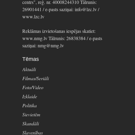
centrs", reģ. nr. 40008244310 Tālrunis:
26901441 / e-pasts saziņai: info@lzc.lv /
www.lzc.lv
Reklāmas izvietošanas iespējas skatiet:
www.nmg.lv Tālrunis: 26838384 / e-pasts
saziņai: nmg@nmg.lv
Tēmas
Aktuāli
Filmas/Seriāli
Foto/Video
Izklaide
Politika
Sievietēm
Skandāli
Slavenības