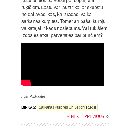
lāstu un tiek pārvērsti par septiņiem
rūķīšiem. Lāstu var lauzt tikai ar skūpstu
no daiļavas, kas, kā izrādās, valkā
sarkanas kurpītes. Tomēr arī pašai kurpju
valkātājai ir kāds noslēpums. Vai rūķīšiem
izdosies atkal pārvērsties par prinčiem?
Foto: Publicitātes
BIRKAS:
Sarkanās Kurpītes Un Septiņi Rūķīši
«
»
NEXT
|
PREVIOUS