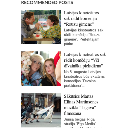
RECOMMENDED POSTS
Latvijas kinoteātros
sāk rādīt komēdiju
“Rouzu ģimene”
Latvijas kinoteātros sāk
rādīt komēdiju “Rouzu
ģimene”. Perfektajam
pārim...
Latvijas kinoteātros sāk
rādīt komēdiju “Vēl
dīvaināka piektdiena”
No 8. augusta Latvijas
kinoteātros būs skatāms
komēdijas “Dīvainā
piektdiena”...
Sākusies Martas
Elīnas Martinsones
mūzikla “Līgava”
filmēšana
Jūnija beigās Rīgā
studija “Ego Media”