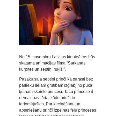
No 15. novembra Latvijas kinoteātros būs
skatāma animācijas filma “Sarkanās
kurpītes un septiņi rūķīši”.
Pasaku salā septiņi prinči kā parasti bez
pārlieku lielām grūtībām izglābj no pūķa
ķetnām skaisto princesi. Taču princese it
nemaz nav tāda, kādu prinči to
iedomājušies. Par ķircināšanu un
apsmiešanu prinči izpelnās feju princeses