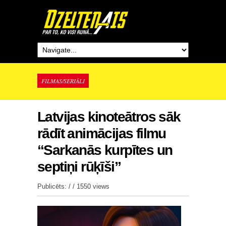
FILMAS/SERIĀLI
Latvijas kinoteātros sāk
rādīt animācijas filmu
“Sarkanās kurpītes un
septiņi rūķīši”
Publicēts: / /
1550 views