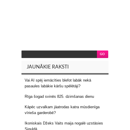
JAUNĀKIE RAKSTI
Vai AI spēj iemācīties blefot labāk nekā
pasaules labākie kāršu spēlētāji?
Rīga šogad svinēs 825. dzimšanas dienu
Kāpēc uzvalkam jāatrodas katra mūsdienīga
vīrieša garderobē?
Ikoniskais Džeks Vaits maija nogalē uzstāsies
Siguldā