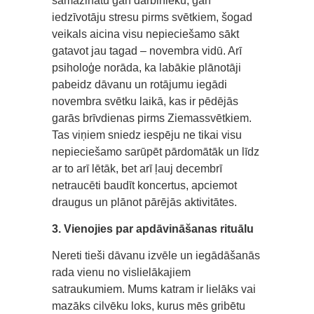
samazinātu gan darbinieku, gan
iedzīvotāju stresu pirms svētkiem, šogad
veikals aicina visu nepieciešamo sākt
gatavot jau tagad – novembra vidū. Arī
psiholoģe norāda, ka labākie plānotāji
pabeidz dāvanu un rotājumu iegādi
novembra svētku laikā, kas ir pēdējās
garās brīvdienas pirms Ziemassvētkiem.
Tas viņiem sniedz iespēju ne tikai visu
nepieciešamo sarūpēt pārdomātāk un līdz
ar to arī lētāk, bet arī ļauj decembrī
netraucēti baudīt koncertus, apciemot
draugus un plānot pārējās aktivitātes.
3. Vienojies par apdāvināšanas rituālu
Nereti tieši dāvanu izvēle un iegādāšanās
rada vienu no vislielākajiem
satraukumiem. Mums katram ir lielāks vai
mazāks cilvēku loks, kurus mēs gribētu