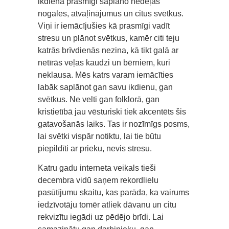
ikdienā prasmīgi saplāno nedēļas
nogales, atvaļinājumus un citus svētkus.
Viņi ir iemācījušies kā prasmīgi vadīt
stresu un plānot svētkus, kamēr citi teju
katrās brīvdienās nezina, kā tikt galā ar
netīrās veļas kaudzi un bērniem, kuri
neklausa. Mēs katrs varam iemācīties
labāk saplānot gan savu ikdienu, gan
svētkus. Ne velti gan folklorā, gan
kristietībā jau vēsturiski tiek akcentēts šis
gatavošanās laiks. Tas ir nozīmīgs posms,
lai svētki vispār notiktu, lai tie būtu
piepildīti ar prieku, nevis stresu.
Katru gadu interneta veikals tieši
decembra vidū saņem rekordlielu
pasūtījumu skaitu, kas parāda, ka vairums
iedzīvotāju tomēr atliek dāvanu un citu
rekvizītu iegādi uz pēdējo brīdi. Lai