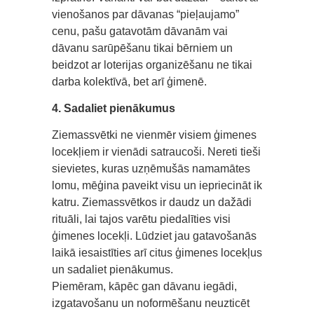
vienošanos par dāvanas “pieļaujamo”
cenu, pašu gatavotām dāvanām vai
dāvanu sarūpēšanu tikai bērniem un
beidzot ar loterijas organizēšanu ne tikai
darba kolektīvā, bet arī ģimenē.
4. Sadaliet pienākumus
Ziemassvētki ne vienmēr visiem ģimenes
locekļiem ir vienādi satraucoši. Nereti tieši
sievietes, kuras uzņēmušās namamātes
lomu, mēģina paveikt visu un iepriecināt ik
katru. Ziemassvētkos ir daudz un dažādi
rituāli, lai tajos varētu piedalīties visi
ģimenes locekļi. Lūdziet jau gatavošanās
laikā iesaistīties arī citus ģimenes locekļus
un sadaliet pienākumus.
Piemēram, kāpēc gan dāvanu iegādi,
izgatavošanu un noformēšanu neuzticēt