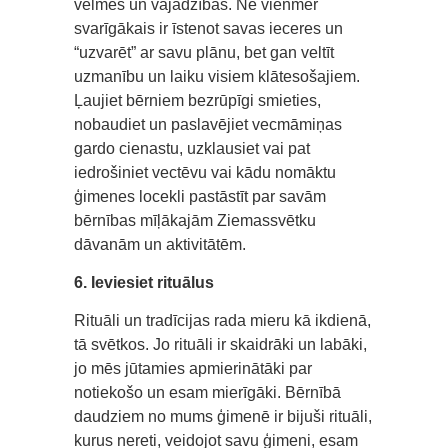
vēlmes un vajadzības. Ne vienmēr
svarīgākais ir īstenot savas ieceres un
“uzvarēt” ar savu plānu, bet gan veltīt
uzmanību un laiku visiem klātesošajiem.
Ļaujiet bērniem bezrūpīgi smieties,
nobaudiet un paslavējiet vecmāmiņas
gardo cienastu, uzklausiet vai pat
iedrošiniet vectēvu vai kādu nomāktu
ģimenes locekli pastāstīt par savām
bērnības mīļākajām Ziemassvētku
dāvanām un aktivitātēm.
6. Ieviesiet rituālus
Rituāli un tradīcijas rada mieru kā ikdienā,
tā svētkos. Jo rituāli ir skaidrāki un labāki,
jo mēs jūtamies apmierinātāki par
notiekošo un esam mierīgāki. Bērnībā
daudziem no mums ģimenē ir bijuši rituāli,
kurus nereti, veidojot savu ģimeni, esam