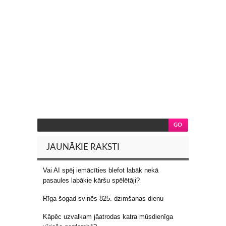
JAUNĀKIE RAKSTI
Vai AI spēj iemācīties blefot labāk nekā
pasaules labākie kāršu spēlētāji?
Rīga šogad svinēs 825. dzimšanas dienu
Kāpēc uzvalkam jāatrodas katra mūsdienīga