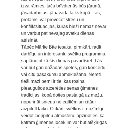
izvairāmies, taču brīvdienās būs jārunā,
jāsadarbojas, jāpavada laiks kopā. Tas,
protams, var provocēt stresu un
konfliktsituācijas, kuras bieži nemaz nevar
un varbūt pat nevajag svētku dienās
atrisināt.
Tāpēc Mārīte Bite iesaka, pirmkārt, radīt
darbīgu un interesantu svētku programmu,
saplānojot kā šīs dienas pavadīsiet. Tās
var būt gan dažādas spēles, gan koncertu
vai citu pasākumu apmeklēšana. Nereti
tieši mazi bērni ir tie, kas rosina
pieaugušos atcerēties senas ģimenes
tradīcijas, kopā doties pastaigā uz mežu,
nopurināt sniegu no eglītēm un citādi
aizpildīt laiku. Otrkārt, svētkos ir nozīmīgi
veidot cieņpilnu atmosfēru, apzinoties, ka
katram ģimenes loceklim var būt atšķirīgas