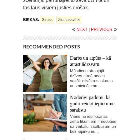
scenārijs, pārrunājiet to savā dzimtā un
tas ļaus visiem justies drošāk.
BIRKAS:
Stress
Ziemassvētki
«
»
NEXT
|
PREVIOUS
RECOMMENDED POSTS
Darbs un atpūta – kā
atrast līdzsvaru
Mūsdienu straujajā
dzīves ritmā arvien
vairāk cilvēku saskaras
ar izaicinājumu –...
Noderīgi padomi, kā
gudri veidot iepirkumu
sarakstu
Viens no iepirkšanās
zelta likumiem ir nedoties
uz veikalu izsalkušam un
bez iepirkumu...