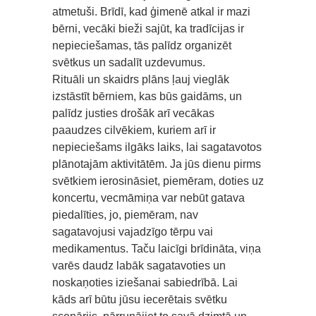
atmetuši. Brīdī, kad ģimenē atkal ir mazi
bērni, vecāki bieži sajūt, ka tradīcijas ir
nepieciešamas, tās palīdz organizēt
svētkus un sadalīt uzdevumus.
Rituāli un skaidrs plāns ļauj vieglāk
izstāstīt bērniem, kas būs gaidāms, un
palīdz justies drošāk arī vecākas
paaudzes cilvēkiem, kuriem arī ir
nepieciešams ilgāks laiks, lai sagatavotos
plānotajām aktivitātēm. Ja jūs dienu pirms
svētkiem ierosināsiet, piemēram, doties uz
koncertu, vecmāmiņa var nebūt gatava
piedalīties, jo, piemēram, nav
sagatavojusi vajadzīgo tērpu vai
medikamentus. Taču laicīgi brīdināta, viņa
varēs daudz labāk sagatavoties un
noskaņoties iziešanai sabiedrībā. Lai
kāds arī būtu jūsu iecerētais svētku