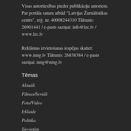
Visas autortiesības pieder publikāciju autoriem.
Par portāla saturu atbild "Latvijas Žurnālistikas
centrs", reģ. nr. 40008244310 Tālrunis:
26901441 / e-pasts saziņai: info@lzc.lv /
www.lzc.lv
Reklāmas izvietošanas iespējas skatiet:
www.nmg.lv Tālrunis: 26838384 / e-pasts
saziņai: nmg@nmg.lv
Tēmas
Aktuāli
Filmas/Seriāli
Foto/Video
Izklaide
Politika
Sievietēm