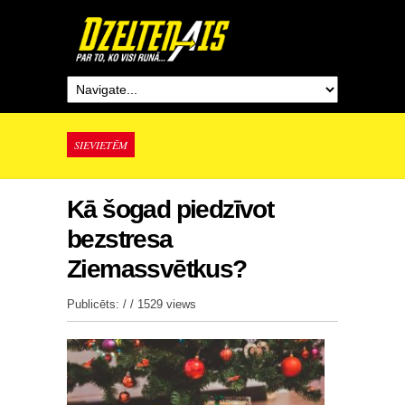
SIEVIETĒM
Kā šogad piedzīvot
bezstresa
Ziemassvētkus?
Publicēts: / /
1529 views