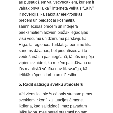
arī pusaudžiem vai vecvecākiem, kuriem ir
vairāk brīvā laika? Interneta veikals “1a.lv”
ir novērojis, ka sākot ar elektronikas
precēm un beidzot ar kosmētiku,
saimniecības precēm un interjera
priekšmetiem aizvien biežāk iegādājas
visu vecumu un dzimumu pārstāvji, kā
Rīgā, tā reģionos. Turklāt, ja bērni ne tikai
saņems dāvanas, bet piedalīsies arī to
veidošanā un pasniegšanā, tā būs iespēja
viņiem skaidrot, ka reizēm pati dāvana un
tās mantiskā vērtība nav tik svarīga, kā
ieliktās rūpes, darbu un mīlestību.
5. Radīt saticīgu svētku atmosfēru
Vēl viens ļoti biežs cēlonis stresam pirms
svētkiem ir konfliktsituācijas ģimenē.
Ikdienā, kad salīdzinoši maz pavadām
laiku kopā, mēs nereti prasmīgi no tām