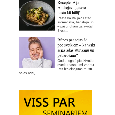
Recepte: Aija
Andrejeva gatavo
pastu kā Itālijā
Pasta kā Itālijā? Tātad
aromātiska, bagātīga un
– pašu rokām gatavota!
Tieši...
Rūpes par sejas ādu
pēc svētkiem – kā veikt
sejas ādas attīrīšanu un
pabarošanu?
Gada nogalē piedzīvotie
svētku pasākumi var būt
īsts izaicinājums mūsu
sejas ādai,...