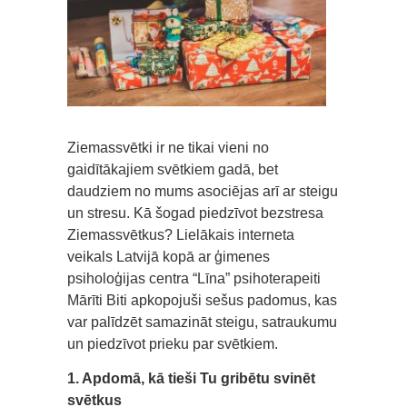
Ziemassvētki ir ne tikai vieni no
gaidītākajiem svētkiem gadā, bet
daudziem no mums asociējas arī ar steigu
un stresu. Kā šogad piedzīvot bezstresa
Ziemassvētkus? Lielākais interneta
veikals Latvijā kopā ar ģimenes
psiholoģijas centra “Līna” psihoterapeiti
Mārīti Biti apkopojuši sešus padomus, kas
var palīdzēt samazināt steigu, satraukumu
un piedzīvot prieku par svētkiem.
1. Apdomā, kā tieši Tu gribētu svinēt
svētkus