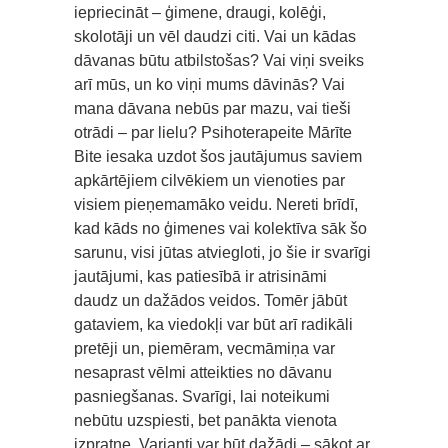
iepriecināt – ģimene, draugi, kolēģi,
skolotāji un vēl daudzi citi. Vai un kādas
dāvanas būtu atbilstošas? Vai viņi sveiks
arī mūs, un ko viņi mums dāvinās? Vai
mana dāvana nebūs par mazu, vai tieši
otrādi – par lielu? Psihoterapeite Mārīte
Bite iesaka uzdot šos jautājumus saviem
apkārtējiem cilvēkiem un vienoties par
visiem pieņemamāko veidu. Nereti brīdī,
kad kāds no ģimenes vai kolektīva sāk šo
sarunu, visi jūtas atviegloti, jo šie ir svarīgi
jautājumi, kas patiesībā ir atrisināmi
daudz un dažādos veidos. Tomēr jābūt
gataviem, ka viedokļi var būt arī radikāli
pretēji un, piemēram, vecmāmiņa var
nesaprast vēlmi atteikties no dāvanu
pasniegšanas. Svarīgi, lai noteikumi
nebūtu uzspiesti, bet panākta vienota
izpratne. Varianti var būt dažādi – sākot ar