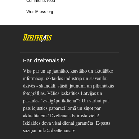
Comments feed
WordPress.org
Par dzeltenais.lv
Viss par un ap jaunāko, karstāko un aktuālāko
informāciju izklaides industrijā un slavenību
dzīvēs - skandāli, stāsti, jaunumi un pikantākās
fotogrāfijas. Vēlies ieskatīties Latvijas un
pasaules "zvaigžņu ikdienā"? Un varbūt pat
pats iejusties paparaci lomā un ziņot par
aktualitātēm? Dzeltenais.lv ir īstā vieta!
Izklaides deva visai dienai garantēta! E-pasts
saziņai: info@dzeltenais.lv