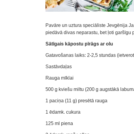
Pavāre un uztura speciāliste Jevgēnija J
piedāvā divas neparastu, bet ļoti garšīgu p
Sātīgais kāpostu pīrāgs ar olu
Gatavošanas laiks: 2-2,5 stundas (ietverot
Sastāvdaļas
Rauga mīklai
500 g kviešu miltu (200 g augstākā labuma
1 paciņa (11 g) presētā rauga
1 ēdamk. cukura
125 ml piena