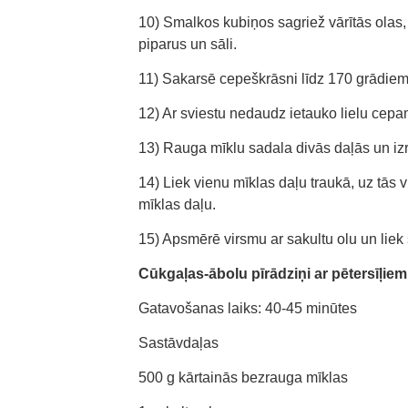
10) Smalkos kubiņos sagriež vārītās olas,
piparus un sāli.
11) Sakarsē cepeškrāsni līdz 170 grādiem
12) Ar sviestu nedaudz ietauko lielu cepa
13) Rauga mīklu sadala divās daļās un iz
14) Liek vienu mīklas daļu traukā, uz tās v
mīklas daļu.
15) Apsmērē virsmu ar sakultu olu un liek 
Cūkgaļas-ābolu pīrādziņi ar pētersīļiem
Gatavošanas laiks: 40-45 minūtes
Sastāvdaļas
500 g kārtainās bezrauga mīklas