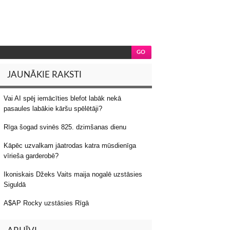
JAUNĀKIE RAKSTI
Vai AI spēj iemācīties blefot labāk nekā
pasaules labākie kāršu spēlētāji?
Rīga šogad svinēs 825. dzimšanas dienu
Kāpēc uzvalkam jāatrodas katra mūsdienīga
vīrieša garderobē?
Ikoniskais Džeks Vaits maija nogalē uzstāsies
Siguldā
A$AP Rocky uzstāsies Rīgā