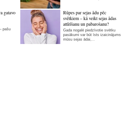
va gatavo
Rūpes par sejas ādu pēc
svētkiem – kā veikt sejas ādas
attīrīšanu un pabarošanu?
 – pašu
Gada nogalē piedzīvotie svētku
pasākumi var būt īsts izaicinājums
mūsu sejas ādai,...