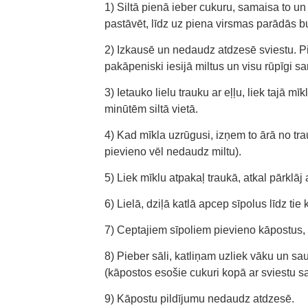
1) Siltā pienā ieber cukuru, samaisa to un
pastāvēt, līdz uz piena virsmas parādās bu
2) Izkausē un nedaudz atdzesē sviestu. Pi
pakāpeniski iesijā miltus un visu rūpīgi s
3) Ietauko lielu trauku ar eļļu, liek tajā mī
minūtēm siltā vietā.
4) Kad mīkla uzrūgusi, izņem to ārā no tra
pievieno vēl nedaudz miltu).
5) Liek mīklu atpakaļ traukā, atkal pārklāj
6) Lielā, dziļā katlā apcep sīpolus līdz tie k
7) Ceptajiem sīpoliem pievieno kāpostus, 
8) Pieber sāli, katliņam uzliek vāku un sau
(kāpostos esošie cukuri kopā ar sviestu sa
9) Kāpostu pildījumu nedaudz atdzesē.