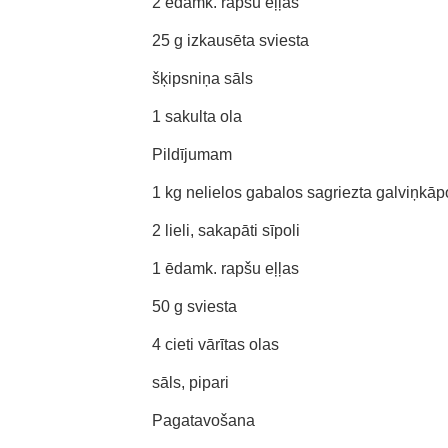
2 ēdamk. rapšu eļļas
25 g izkausēta sviesta
šķipsniņa sāls
1 sakulta ola
Pildījumam
1 kg nelielos gabalos sagriezta galviņkāp
2 lieli, sakapāti sīpoli
1 ēdamk. rapšu eļļas
50 g sviesta
4 cieti vārītas olas
sāls, pipari
Pagatavošana