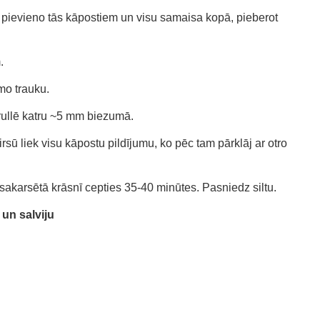
 pievieno tās kāpostiem un visu samaisa kopā, pieberot
.
mo trauku.
rullē katru ~5 mm biezumā.
irsū liek visu kāpostu pildījumu, ko pēc tam pārklāj ar otro
sakarsētā krāsnī cepties 35-40 minūtes. Pasniedz siltu.
 un salviju