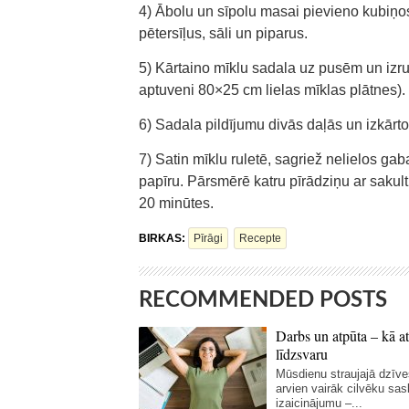
4) Ābolu un sīpolu masai pievieno kubiņos 
pētersīļus, sāli un piparus.
5) Kārtaino mīklu sadala uz pusēm un izru
aptuveni 80×25 cm lielas mīklas plātnes).
6) Sadala pildījumu divās daļās un izkārto
7) Satin mīklu ruletē, sagriež nelielos ga
papīru. Pārsmērē katru pīrādziņu ar sak
20 minūtes.
BIRKAS:
Pīrāgi
Recepte
RECOMMENDED POSTS
Darbs un atpūta – kā at
līdzsvaru
Mūsdienu straujajā dzīve
arvien vairāk cilvēku sas
izaicinājumu –...