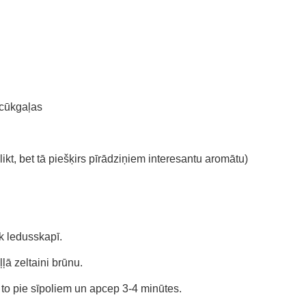
 cūkgaļas
elikt, bet tā piešķirs pīrādziņiem interesantu aromātu)
k ledusskapī.
ļā zeltaini brūnu.
to pie sīpoliem un apcep 3-4 minūtes.