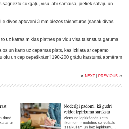
sagrieztu cūkgaļu, visu labi samaisa, pieliek salviju un
llē divos aptuveni 3 mm biezos taisnstūros (sanāk divas
 to uz katras mīklas plātnes pa vidu visa taisnstūra garumā.
balos un kārto uz cepamās plāts, kas izklāta ar cepamo
ultu olu un cep cepeškrāsnī 190-200 grādu karstumā apmēram
«
»
NEXT
|
PREVIOUS
rast
Noderīgi padomi, kā gudri
veidot iepirkumu sarakstu
s ritmā
Viens no iepirkšanās zelta
karas ar
likumiem ir nedoties uz veikalu
izsalkušam un bez iepirkumu...