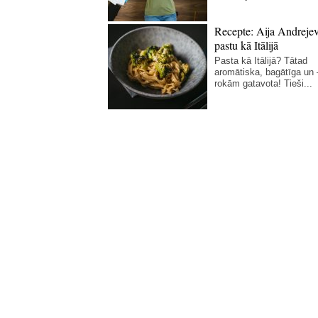
Recepte: Aija Andreje
pastu kā Itālijā
Pasta kā Itālijā? Tātad
aromātiska, bagātīga un
rokām gatavota! Tieši...