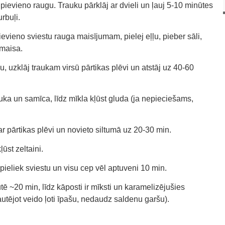
 pievieno raugu. Trauku pārklāj ar dvieli un ļauj 5-10 minūtes
rbuļi.
evieno sviestu rauga maisījumam, pielej eļļu, pieber sāli,
amaisa.
klu, uzklāj traukam virsū pārtikas plēvi un atstāj uz 40-60
uka un samīca, līdz mīkla kļūst gluda (ja nepieciešams,
 ar pārtikas plēvi un novieto siltumā uz 20-30 min.
ļūst zeltaini.
pieliek sviestu un visu cep vēl aptuveni 10 min.
tē ~20 min, līdz kāposti ir mīksti un karamelizējušies
utējot veido ļoti īpašu, nedaudz saldenu garšu).