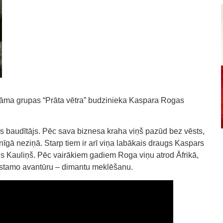
atāma grupas “Prāta vētra” budzinieka Kaspara Rogas
ves baudītājs. Pēc sava biznesa kraha viņš pazūd bez vēsts,
lnīgā neziņā. Starp tiem ir arī viņa labākais draugs Kaspars
is Kauliņš. Pēc vairākiem gadiem Roga viņu atrod Āfrikā,
 bīstamo avantūru – dimantu meklēšanu.