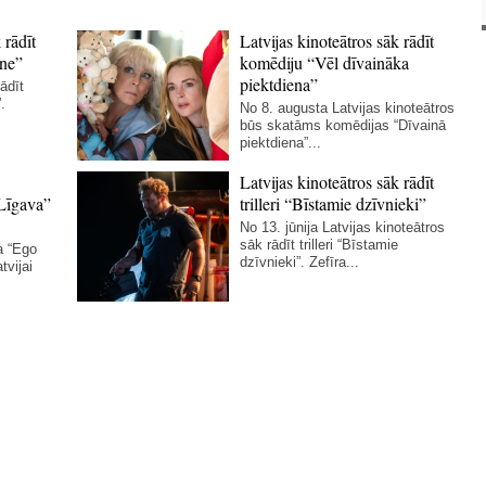
 rādīt
Latvijas kinoteātros sāk rādīt
ne”
komēdiju “Vēl dīvaināka
piektdiena”
ādīt
.
No 8. augusta Latvijas kinoteātros
būs skatāms komēdijas “Dīvainā
piektdiena”...
Latvijas kinoteātros sāk rādīt
Līgava”
trilleri “Bīstamie dzīvnieki”
No 13. jūnija Latvijas kinoteātros
sāk rādīt trilleri “Bīstamie
a “Ego
dzīvnieki”. Zefīra...
tvijai