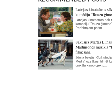
Latvijas kinoteātros sāk
komēdiju “Rouzu ģime
Latvijas kinoteātros sāk r
komēdiju “Rouzu ģimene”
Perfektajam pārim...
Sākusies Martas Elīnas
Martinsones mūzikla “
filmēšana
Jūnija beigās Rīgā studij
Media” uzsākusi filmēt La
unikālu kinoprojektu...