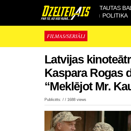
TAUTAS BA
POLITIKA
FILMAS/SERIĀLI
Latvijas kinoteā
Kaspara Rogas d
“Meklējot Mr. Ka
Publicēts: / /
1688 views