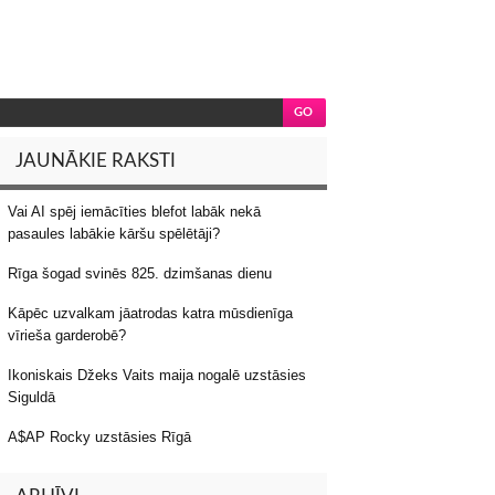
JAUNĀKIE RAKSTI
Vai AI spēj iemācīties blefot labāk nekā
pasaules labākie kāršu spēlētāji?
Rīga šogad svinēs 825. dzimšanas dienu
Kāpēc uzvalkam jāatrodas katra mūsdienīga
vīrieša garderobē?
Ikoniskais Džeks Vaits maija nogalē uzstāsies
Siguldā
A$AP Rocky uzstāsies Rīgā