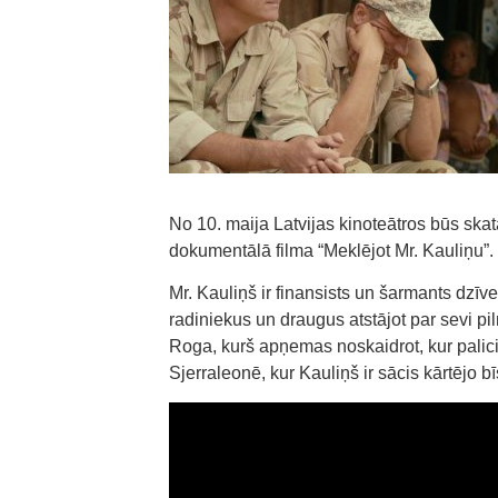
No 10. maija Latvijas kinoteātros būs sk
dokumentālā filma “Meklējot Mr. Kauliņu”.
Mr. Kauliņš ir finansists un šarmants dzī
radiniekus un draugus atstājot par sevi pi
Roga, kurš apņemas noskaidrot, kur palic
Sjerraleonē, kur Kauliņš ir sācis kārtējo