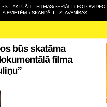
LSS
AKTUĀLI
FILMAS/SERIĀLI
FOTO/VIDEO
SIEVIETĒM
SKANDĀLI
SLAVENĪBAS
tros būs skatāma
okumentālā filma
uliņu”