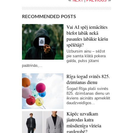
NEXT
|
PREVIOUS
RECOMMENDED POSTS
Vai AI spēj iemācīties
blefot labāk nekā
pasaules labākie kāršu
spēlētāji?
Uzbursim ainu – sēžot
pie samta klātā pokera
galda, pulss jūtami
paātrinās,...
Rīga šogad svinēs 825.
dzimšanas dienu
Šogad Rīga plaši svinēs
825. dzimšanas dienu un
ikviens aicināts apmeklēt
daudzveidīgos...
Kāpēc uzvalkam
jāatrodas katra
mūsdienīga vīrieša
garderobē?