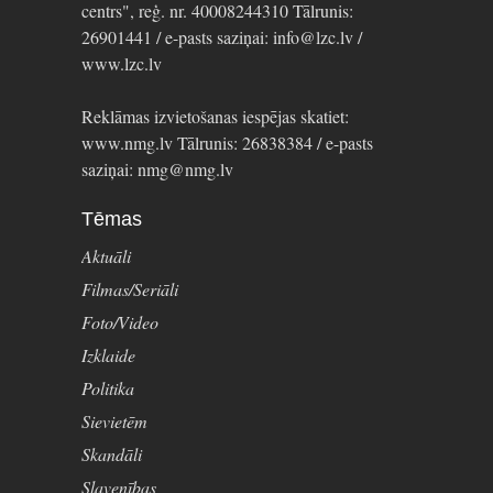
centrs", reģ. nr. 40008244310 Tālrunis:
26901441 / e-pasts saziņai: info@lzc.lv /
www.lzc.lv
Reklāmas izvietošanas iespējas skatiet:
www.nmg.lv Tālrunis: 26838384 / e-pasts
saziņai: nmg@nmg.lv
Tēmas
Aktuāli
Filmas/Seriāli
Foto/Video
Izklaide
Politika
Sievietēm
Skandāli
Slavenības