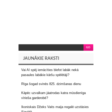
JAUNĀKIE RAKSTI
Vai AI spēj iemācīties blefot labāk nekā
pasaules labākie kāršu spēlētāji?
Rīga šogad svinēs 825. dzimšanas dienu
Kāpēc uzvalkam jāatrodas katra mūsdienīga
vīrieša garderobē?
Ikoniskais Džeks Vaits maija nogalē uzstāsies
Siguldā