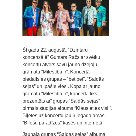
Šī gada 22. augustā, “Dzintaru
koncertzālē” Guntars Račs ar svētku
koncertu atvērs savu jauno dzejoļu
grāmatu “Mīlestība ir”. Koncertā
piedalīsies grupas – “bet bet”, “Saldās
sejas” un īpašie viesi. Kopā ar jauno
grāmatu “Mīlestība ir”, koncertā tiks
prezentēts arī grupas “Saldās sejas”
pirmais studijas albums “Klausieties visi!”.
Biļetes uz koncertu jau ir iegādājamas
“Biļešu paradīzes” kasēs un internetā.
Jaunajā grupas “Saldās sejas” albumā