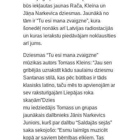
būs iekļautas jaunas Rača, Kleina un
Jāņa Narkevica dziesmas. Jaunākā no
tām ir “Tu esi mana zvaigzne”, kura
šonedēļ nonāks arī Latvijas radiostacijās
un kuras ierakstu piedāvājam noklausīties
arī jums.
Dziesmas “Tu esi mana zvaigzne”
mūzikas autors Tomass Kleins: “Jau sen
gribējās uzrakstīt kādu saulainu dziesmu
Santanas stilā, kas pēc būtības ir tāds
klasisks latino, taču mēs to apvienojām ar
sev raksturīgajām Liepājas roka
skaņām”Dzies
mu iedziedājis Tomass un grupas
jaunākais dalībnieks Jānis Narkevics
Juniors, kurš par dalību “Saldajās sejās”
saka sekojošo: “Esmu laimīgs muzicēt
kopā ar saviem bērnības elkiem. Tas