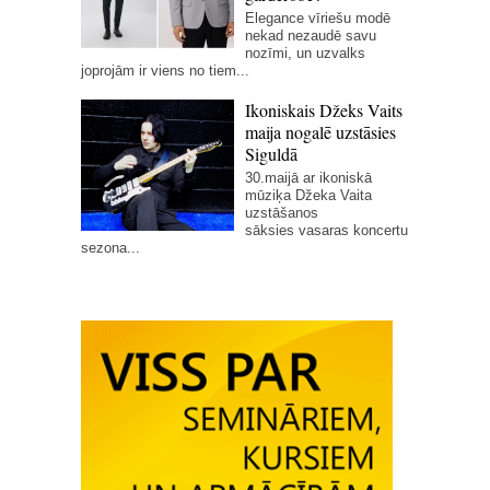
Elegance vīriešu modē
nekad nezaudē savu
nozīmi, un uzvalks
joprojām ir viens no tiem...
Ikoniskais Džeks Vaits
maija nogalē uzstāsies
Siguldā
30.maijā ar ikoniskā
mūziķa Džeka Vaita
uzstāšanos
sāksies vasaras koncertu
sezona...